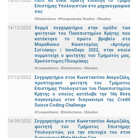
13/07/2023
Γιατί να είναι πρώτη επιλογή το Τμήμα
Επιστήμης Υπολογιστών στο μηχανογραφικό
σας
#Distinctions
#Postgraduate Studies
#Studies
14/12/2022
Θερμά συγχαρητήρια στην ομάδα των
φοιτητών του Πανεπιστημίου Κρήτης που
κατέκτησε το πρώτο βραβείο στο
Μαραθώνιο Καινοτομίας «Αρτέμης
Σαϊτάκης» | InnoDays 2022, στην οποία
συμμετείχε ο φοιτητής του Τμήματός μας,
Χρυσόστομος Πλουμάκης
#Competitions
#Distinctions
#Studies
07/12/2022
Συγχαρητήρια στον Κωνσταντίνο Ανεμοζάλη,
προπτυχιακό φοιτητή του Τμήματος
Επιστήμης Υπολογιστών του Πανεπιστημίου
Κρήτης ο οποίος κατέλαβε την 16η θέση
παγκοσμίως στον διαγωνισμό της Credit
Suisse Coding Challenge
#Competitions
#Distinctions
#Studies
14/09/2022
Συγχαρητήρια στον Κωνσταντίνο Ανεμοζάλη,
φοιτητή του Τμήματος Επιστήμης
Υπολογιστών, για την επιτυχία του στον
διαγωνισμό Meta Hacker Cup