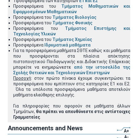
Προσφερόμενα των κατηγοριών
Ε1 και Ε2
Προσφερόμενα του
Τμήματος Μαθηματικών και
Εφαρμοσμένων Μαθηματικών
Προσφερόμενα του
Τμήματος Βιολογίας
Προσφερόμενα του
Τμήματος Φυσικής
Προσφερόμενα του
Τμήματος Επιστήμης και
Τεχνολογίας Υλικών
Προσφερόμενα του
Τμήματος Χημείας
Προσφερόμενα
Ιδρυματικά μαθήματα
Για τα προσφερόμενα μαθήματα
ΣΘΤΕ καθώς και μαθήματα
που προσφέρονται στα πλαίσια απόκτησης
πιστοποιητικού Παιδαγωγικής και Διδακτικής Επάρκειας
μπορείτε να ενημερώνεστε
από την ιστοσελίδα της
Σχολής Θετικών και Τεχνολογικών Επιστημών
Προσοχή
: στον πρώτο πίνακα έχουμε συγκεντρώσει τα
προσφερόμενα που εμπίπτουν στις κατηγορίες Ε1 και Ε2.
Όλα τα υπόλοιπα προσφερόμενα μαθήματα αποτελούν
μαθήματα ελεύθερης επιλογής.
Για πληροφορίες που αφορούν σε μαθήματα άλλων
Τμημάτων,
θα πρέπει να απευθύνεστε στις αντίστοιχες
Γραμματείες
.
Announcements and News
A+
A-