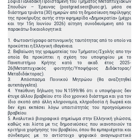
Σοφία Γιαλεδάκη Προϊσταμένη του Τμήματος Μεταπτυχιακών
Σπουδών – Έρευνας (postgrad.secr@uoc.gr), μέσα σε
διάστημα τριάντα (30) ημερών από τη δημοσίευση περίληψης
της προκήρυξης αυτής στην εφημερίδα «Δημοκρατία» (μέχρι
και την 15η Ιουνίου 2026) αίτηση συνοδευόμενη από τα
παρακάτω δικαιολογητικά:
1. Φωτοαντίγραφο αστυνομικής ταυτότητας από το οποίο να
προκύπτει η Ελληνική ιθαγένεια.
2. Βεβαίωση της γραμματείας του Τμήματος/Σχολής απο την
οποία θα προκύπτει η σχέση του υποψηφίου με το
Πανεπιστήμιο Κρήτης κατά το ακαδ. έτος 2025-
26(Μεταπτυχιακός φοιτητής/Υποψήφιος Διδάκτορας/
Μεταδιδάκτορας).
3. Απόσπασμα Ποινικού Μητρώου (θα αναζητηθεί
αυτεπάγγελτα).
4. Υπεύθυνη δήλωση του Ν.1599/86 ότι ο υποψήφιος δεν
έτυχε άλλου βραβείου στο ίδιο χρονικό διάστημα και για τον
ίδιο σκοπό από άλλη κληρονομία, κληροδοσία ή δωρεά και
δεν έχει εκπέσει λόγω υπαιτιότητάς του προηγούμενου
βραβείου.
5. Αναλυτικό βιογραφικό σημείωμα στην Ελληνική γλώσσα,
καθώς και λίστα με τις δημοσιεύσεις που ικανοποιούν τα
κριτήρια χορήγησης του βραβείου, όπου θα εμπεριέχεται και
σύνδεσμος με το αντίστοιχο ψηφιακό αναγνωριστικό