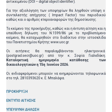
αντικειμένου (DOI – digital object identifier).
Για την αξιολόγηση των υποψηφίων θα ληφθούν υπόψη ο
συντελεστής απήχησης ( Impact Factor) του περιοδικού
καθώς και ο αριθμός ετεροαναφορών της δημοσίευσης.
Το κείμενο της προκήρυξης, καθώς και η έντυπη αίτηση και η
υπεύθυνη δήλωση του Ν.1599/86 με το προβλεπόμενο
κείμενο, θα καταχωρηθούν στο διαδίκτυο στην ιστοσελίδα
του Πανεπιστημίου Κρήτης www.uoc.gr.
Οι αιτήσεις θα παραλαμβάνονται ηλεκτρονικά
(postgrad.secr@uoc.gr) από την κ. Σοφία Γιαλεδάκη.
Καταληκτική ημερομηνία κατάθεσης των
δικαιολογητικών η 15η Ιουνίου 2026.
Οι ενδιαφερόμενοι μπορούν να ενημερώνονται τηλεφωνικά
στο τηλ. 2810393620 κ. Ε. Μπαλάφα.
ΠΡΟΚΗΡΥΞΗ
ΕΝΤΥΠΟ ΑΙΤΗΣΗΣ
ΥΠΕΥΘΥΝΗ ΔΗΛΩΣΗ