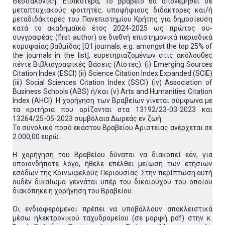
Θεσσαλονίκη. Ειδικότερα, το βραβείο θα απονεμηθεί σε
μεταπτυχιακούς φοιτητές, υποψήφιους διδάκτορες και/ή
μεταδιδάκτορες του Πανεπιστημίου Κρήτης για δημοσίευση
κατά το ακαδημαϊκό έτος 2024-2025 ως πρώτος συ-
συγγραφέας (first author) σε διεθνή επιστημονικά περιοδικά
κορυφαίας βαθμίδας [Q1 journals, e.g. amongst the top 25% of
the journals in the list], ευρετηριαζομένων στις ακόλουθες
πέντε Βιβλιογραφικές Βάσεις (Λίστες): (i) Emerging Sources
Citation Index (ESCI) (ii) Science Citation Index Expanded (SCIE)
(iii) Social Sciences Citation Index (SSCI) (iv) Association of
Business Schools (ABS) ή/και (v) Arts and Humanities Citation
Index (AHCI). Η χορήγηση των Βραβείων γίνεται σύμφωνα με
τα κριτήρια που ορίζονται στα 13192/23-03-2023 και
13264/25-05-2023 συμβόλαια Δωρεάς εν ζωή.
Το συνολικό ποσό εκάστου Βραβείου Αριστείας ανέρχεται σε
2.000,00 ευρώ.
Η χορήγηση του Βραβείου δύναται να διακοπεί εάν, για
οποιονδήποτε λόγο, ήθελε επέλθει μείωση των ετήσιων
εσόδων της Κοινωφελούς Περιουσίας. Στην περίπτωση αυτή
ουδέν δικαίωμα γεννάται υπέρ του δικαιούχου του οποίου
διακόπηκε η χορήγηση του Βραβείου.
Οι ενδιαφερόμενοι πρέπει να υποβάλλουν αποκλειστικά
μέσω ηλεκτρονικού ταχυδρομείου (σε μορφή pdf) στην κ.