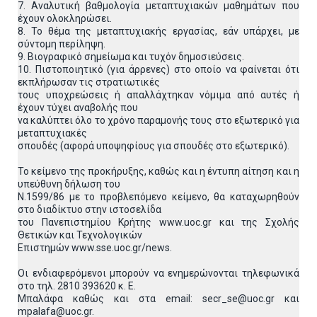
7. Αναλυτική βαθμολογία μεταπτυχιακών μαθημάτων που
έχουν ολοκληρώσει.
8. Το θέμα της μεταπτυχιακής εργασίας, εάν υπάρχει, με
σύντομη περίληψη.
9. Βιογραφικό σημείωμα και τυχόν δημοσιεύσεις.
10. Πιστοποιητικό (για άρρενες) στο οποίο να φαίνεται ότι
εκπλήρωσαν τις στρατιωτικές
τους υποχρεώσεις ή απαλλάχτηκαν νόμιμα από αυτές ή
έχουν τύχει αναβολής που
να καλύπτει όλο το χρόνο παραμονής τους στο εξωτερικό για
μεταπτυχιακές
σπουδές (αφορά υποψηφίους για σπουδές στο εξωτερικό).
Το κείμενο της προκήρυξης, καθώς και η έντυπη αίτηση και η
υπεύθυνη δήλωση του
Ν.1599/86 με το προβλεπόμενο κείμενο, θα καταχωρηθούν
στο διαδίκτυο στην ιστοσελίδα
του Πανεπιστημίου Κρήτης www.uoc.gr και της Σχολής
Θετικών και Τεχνολογικών
Επιστημών www.sse.uoc.gr/news.
Οι ενδιαφερόμενοι μπορούν να ενημερώνονται τηλεφωνικά
στο τηλ. 2810 393620 κ. Ε.
Μπαλάφα καθώς και στα email: secr_se@uoc.gr και
mpalafa@uoc.gr.