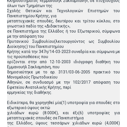
Κληροδοτήματος «Εμμανουήλ Σακλαμπάνη», σε πτυχιούχους
όλων των Τμημάτων της
Σχολής Θετικών και Τεχνολογικών Επιστημών του
Πανεπιστημίου Κρήτης, για
μεταπτυχιακές σπουδές, δευτέρου και τρίτου κύκλου, στο
γνωστικό πεδίο της «Διδακτικής»,
σε Πανεπιστήμια της Ελλάδος ή του Εξωτερικού, σύμφωνα
με την απόφαση του
Πρυτανικού Συμβουλίου(λειτουργούντος ως Συμβουλίου
Διοίκησης) του Πανεπιστημίου
Κρήτης κατά την 347η/14-03-2023 συνεδρία και σύμφωνα με
τις προϋποθέσεις που
ορίζονται στην από 12-10-2003 ιδιόγραφη διαθήκη του
Εμμανουήλ Σακλαμπάνη, που
δημοσιεύτηκε με το αρ. 3131/03-06-2005 πρακτικό του
Μονομελούς Πρωτοδικείου
Αθηνών, σε συνδυασμό με την 102/2017 απόφαση του
Εφετείου Ανατολικής Κρήτης, περί
ερμηνείας της διαθήκης.
Ειδικότερα, θα χορηγηθεί μία(1) υποτροφία για σπουδές στο
εξωτερικό ύψους οκτώ
χιλιάδων ευρώ (8.000€), και έξι(6) υποτροφίες για
μεταπτυχιακές σπουδές σε Πανεπιστήμια
της Ελλάδος, ύψους τεσσάρων χιλιάδων ευρώ (4,000€)