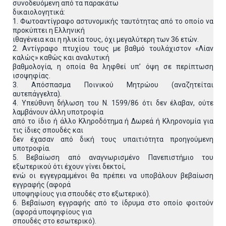
συνοδευόμενη από τα παρακάτω
δικαιολογητικά:
1. Φωτοαντίγραφο αστυνομικής ταυτότητας από το οποίο να
προκύπτει η Ελληνική
ιθαγένεια και η ηλικία τους, όχι μεγαλύτερη των 36 ετών.
2. Αντίγραφο πτυχίου τους με βαθμό τουλάχιστον «Λίαν
καλώς» καθώς και αναλυτική
βαθμολογία, η οποία θα ληφθεί υπ’ όψη σε περίπτωση
ισοψηφίας.
3. Απόσπασμα Ποινικού Μητρώου (αναζητείται
αυτεπάγγελτα).
4. Υπεύθυνη δήλωση του Ν. 1599/86 ότι δεν έλαβαν, ούτε
λαμβάνουν άλλη υποτροφία
από το ίδιο ή άλλο Κληροδότημα ή Δωρεά ή Κληρονομία για
τις ίδιες σπουδές και
δεν έχασαν από δική τους υπαιτιότητα προηγούμενη
υποτροφία.
5. Βεβαίωση από αναγνωρισμένο Πανεπιστήμιο του
εξωτερικού ότι έχουν γίνει δεκτοί,
ενώ οι εγγεγραμμένοι θα πρέπει να υποβάλουν βεβαίωση
εγγραφής (αφορά
υποψηφίους για σπουδές στο εξωτερικό).
6. Βεβαίωση εγγραφής από το ίδρυμα στο οποίο φοιτούν
(αφορά υποψηφίους για
σπουδές στο εσωτερικό).