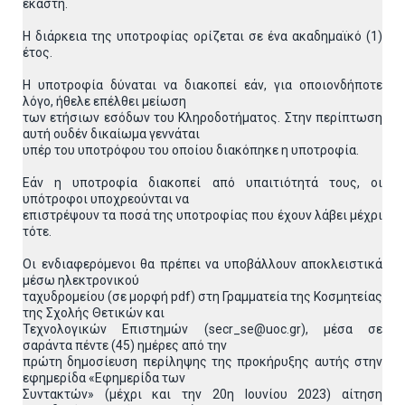
έκαστη.
Η διάρκεια της υποτροφίας ορίζεται σε ένα ακαδημαϊκό (1)
έτος.
Η υποτροφία δύναται να διακοπεί εάν, για οποιονδήποτε
λόγο, ήθελε επέλθει μείωση
των ετήσιων εσόδων του Κληροδοτήματος. Στην περίπτωση
αυτή ουδέν δικαίωμα γεννάται
υπέρ του υποτρόφου του οποίου διακόπηκε η υποτροφία.
Εάν η υποτροφία διακοπεί από υπαιτιότητά τους, οι
υπότροφοι υποχρεούνται να
επιστρέψουν τα ποσά της υποτροφίας που έχουν λάβει μέχρι
τότε.
Οι ενδιαφερόμενοι θα πρέπει να υποβάλλουν αποκλειστικά
μέσω ηλεκτρονικού
ταχυδρομείου (σε μορφή pdf) στη Γραμματεία της Κοσμητείας
της Σχολής Θετικών και
Τεχνολογικών Επιστημών (secr_se@uoc.gr), μέσα σε
σαράντα πέντε (45) ημέρες από την
πρώτη δημοσίευση περίληψης της προκήρυξης αυτής στην
εφημερίδα «Eφημερίδα των
Συντακτών» (μέχρι και την 20η Ιουνίου 2023) αίτηση