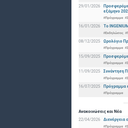
29/01/2026
Προσφερόμεν
εξάμηνο 202
#Πρόγραμμα
#
16/01/2026
Το INGENIUM
#Εκδηλώσεις
#
08/12/2025
Ωρολόγιο Πρ
#Πρόγραμμα
#
15/09/2025
Προσφερόμεν
#Πρόγραμμα
#
11/09/2025
Συνάντηση 
#Πρόγραμμα
#
16/07/2025
Πρόγραμμα ε
#Πρόγραμμα
Ανακοινώσεις και Νέα
22/04/2026
Διενέργεια 
#Πρόγραμμα
#