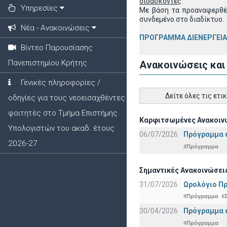
διδάσκοντες
.
Υπηρεσίες
Με βάση τα προαναφερθέν
συνδεμένο στο διαδίκτυο.
Νέα - Ανακοινώσεις
ΠΡΟΓΡΑΜΜΑ ΔΙΕΝΕΡΓΕΙ
Βίντεο Παρουσίασης
Πανεπιστημίου Κρήτης
Ανακοινώσεις και
Γενικές πληροφορίες /
Δείτε όλες τις ετι
οδηγίες για τους νεοεισαχθέντες
φοιτητές στο Τμήμα Επιστήμης
Καρφιτσωμένες Ανακοινώ
Υπολογιστών του ακαδ. έτους
06/07/2026
Πρόγραμμα ε
2026-27
#Πρόγραμμα
Σημαντικές Ανακοινώσεις
31/07/2026
Ωρολόγιο Πρ
#Πρόγραμμα
#
30/04/2026
Πρόγραμμα ε
#Πρόγραμμα