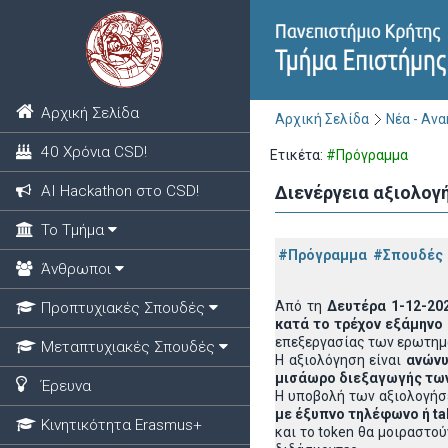
Αρχική Σελίδα
Αρχική Σελίδα
Νέα - Αν
40 Χρόνια CSD!
Ετικέτα:
#Πρόγραμμα
ΑΙ Hackathon στο CSD!
Διενέργεια αξιολογ
Το Τμήμα
#Πρόγραμμα
#Σπουδές
Άνθρωποι
Από τη
Δευτέρα 1-12-20
Προπτυχιακές Σπουδές
κατά το τρέχον εξάμηνο
επεξεργασίας των ερωτημ
Μεταπτυχιακές Σπουδές
Η αξιολόγηση είναι
ανών
μισάωρο διεξαγωγής των
Έρευνα
Η υποβολή των αξιολογήσ
με έξυπνο τηλέφωνο ή
ta
Κινητικότητα Erasmus+
και το token θα μοιραστο