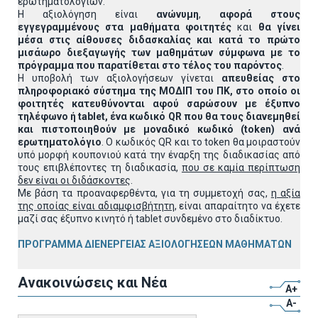
ερωτηματολογίων.
Η αξιολόγηση είναι
ανώνυμη
,
αφορά στους
εγγεγραμμένους στα μαθήματα φοιτητές
και
θα γίνει
μέσα στις αίθουσες διδασκαλίας και κατά το πρώτο
μισάωρο διεξαγωγής των μαθημάτων σύμφωνα με το
πρόγραμμα που παρατίθεται στο τέλος του παρόντος
.
Η υποβολή των αξιολογήσεων γίνεται
απευθείας στο
πληροφοριακό σύστημα της ΜΟΔΙΠ του ΠΚ, στο οποίο οι
φοιτητές κατευθύνονται αφού σαρώσουν με έξυπνο
τηλέφωνο ή
tablet
, ένα κωδικό
QR
που θα τους διανεμηθεί
και πιστοποιηθούν με μοναδικό κωδικό (
token
) ανά
ερωτηματολόγιο
. Ο κωδικός QR και το token θα μοιραστούν
υπό μορφή κουπονιού κατά την έναρξη της διαδικασίας από
τους επιβλέποντες τη διαδικασία,
που σε καμία περίπτωση
δεν είναι οι διδάσκοντες
.
Με βάση τα προαναφερθέντα, για τη συμμετοχή σας,
η αξία
της οποίας είναι αδιαμφισβήτητη
, είναι απαραίτητο να έχετε
μαζί σας έξυπνο κινητό ή tablet συνδεμένο στο διαδίκτυο.
ΠΡΟΓΡΑΜΜΑ ΔΙΕΝΕΡΓΕΙΑΣ ΑΞΙΟΛΟΓΗΣΕΩΝ ΜΑΘΗΜΑΤΩΝ
Ανακοινώσεις και Νέα
A+
A-