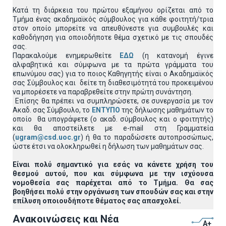
Κατά τη διάρκεια του πρώτου εξαμήνου ορίζεται από το
Τμήμα ένας ακαδημαϊκός σύμβουλος για κάθε φοιτητή/τρια
στον οποίο μπορείτε να απευθύνεστε για συμβουλές και
καθοδήγηση για οποιοδήποτε θέμα σχετικό με τις σπουδές
σας.
Παρακαλούμε ενημερωθείτε
ΕΔΩ
(η κατανομή έγινε
αλφαβητικά και σύμφωνα με τα πρώτα γράμματα του
επωνύμου σας) για το ποιος Καθηγητής είναι ο Ακαδημαϊκός
σας Σύμβουλος και δείτε τη διαθεσιμότητά του προκειμένου
να μπορέσετε να παραβρεθείτε στην πρώτη συνάντηση.
Επίσης θα πρέπει να συμπληρώσετε, σε συνεργασία με τον
Ακαδ. σας Σύμβουλο, το
ΕΝΤΥΠΟ
της δήλωσης μαθημάτων το
οποίο θα υπογράψετε (ο ακαδ. σύμβουλος και ο φοιτητής)
και θα αποστείλετε με e-mail στη Γραμματεία
(
ugram@csd.uoc.gr
) ή θα το παραδώσετε αυτοπροσώπως,
ώστε έτσι να ολοκληρωθεί η δήλωση των μαθημάτων σας.
Είναι πολύ σημαντικό για εσάς να κάνετε χρήση του
θεσμού αυτού, που και σύμφωνα με την ισχύουσα
νομοθεσία σας παρέχεται από το Τμήμα. Θα σας
βοηθήσει πολύ στην οργάνωση των σπουδών σας και στην
επίλυση οποιουδήποτε θέματος σας απασχολεί.
Ανακοινώσεις και Νέα
A+