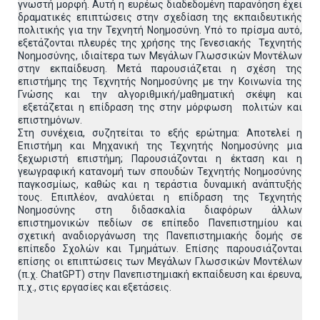
γνωστή μορφή. Αυτή η ευρέως διαδεδομένη παρανόηση έχει
δραματικές επιπτώσεις στην σχεδίαση της εκπαιδευτικής
πολιτικής για την Τεχνητή Νοημοσύνη. Υπό το πρίσμα αυτό,
εξετάζονται πλευρές της χρήσης της Γενεσιακής Τεχνητής
Νοημοσύνης, ιδιαίτερα των Μεγάλων Γλωσσικών Μοντέλων
στην εκπαίδευση. Μετά παρουσιάζεται η σχέση της
επιστήμης της Τεχνητής Νοημοσύνης με την Κοινωνία της
Γνώσης και την αλγοριθμική/μαθηματική σκέψη και
εξετάζεται η επίδραση της στην μόρφωση πολιτών και
επιστημόνων.
Στη συνέχεια, συζητείται το εξής ερώτημα: Αποτελεί η
Επιστήμη και Μηχανική της Τεχνητής Νοημοσύνης μια
ξεχωριστή επιστήμη; Παρουσιάζονται η έκταση και η
γεωγραφική κατανομή των σπουδών Τεχνητής Νοημοσύνης
παγκοσμίως, καθώς και η τεράστια δυναμική ανάπτυξής
τους. Επιπλέον, αναλύεται η επίδραση της Τεχνητής
Νοημοσύνης στη διδασκαλία διαφόρων άλλων
επιστημονικών πεδίων σε επίπεδο Πανεπιστημίου και
σχετική αναδιοργάνωση της Πανεπιστημιακής δομής σε
επίπεδο Σχολών και Τμημάτων. Επίσης παρουσιάζονται
επίσης οι επιπτώσεις των Μεγάλων Γλωσσικών Μοντέλων
(π.χ. ChatGPT) στην Πανεπιστημιακή εκπαίδευση και έρευνα,
π.χ., στις εργασίες και εξετάσεις.