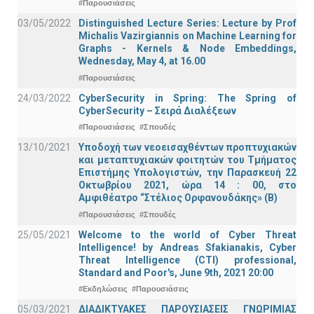
#Παρουσιάσεις
03/05/2022
Distinguished Lecture Series: Lecture by Prof
Michalis Vazirgiannis on Machine Learning for
Graphs - Kernels & Νode Εmbeddings,
Wednesday, May 4, at 16.00
#Παρουσιάσεις
24/03/2022
CyberSecurity in Spring: The Spring of
CyberSecurity – Σειρά Διαλέξεων
#Παρουσιάσεις
#Σπουδές
13/10/2021
Υποδοχή των νεοεισαχθέντων προπτυχιακών
και μεταπτυχιακών φοιτητών του Τμήματος
Επιστήμης Υπολογιστών, την Παρασκευή 22
Οκτωβρίου 2021, ώρα 14 : 00, στο
Αμφιθέατρο “Στέλιος Ορφανουδάκης» (Β)
#Παρουσιάσεις
#Σπουδές
25/05/2021
Welcome to the world of Cyber Threat
Intelligence! by Andreas Sfakianakis, Cyber
Threat Intelligence (CTI) professional,
Standard and Poor's, June 9th, 2021 20:00
#Εκδηλώσεις
#Παρουσιάσεις
05/03/2021
ΔΙΑΔΙΚΤΥΑΚΕΣ ΠΑΡΟΥΣΙΑΣΕΙΣ ΓΝΩΡΙΜΙΑΣ