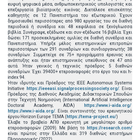
ευφυή ψηφιακά μέσα, ανθρωποκεντρικούς υπολογιστές και
επεξεργασία βιοϊατρικής εικόνας. Διετέλεσε επισκέπτης
καθηγητής σε 12 Πανεπιστήμια του εξωτερικού. Έχουν
δημοσιευθεί περισσότερες από 980 εργασίες του σε διεθνή
περιοδικά ή συνέδρια και 48 κεφάλαια σε ξενόγλωσσα
βιβλία. Συνέγραψε, εξέδωσε και συν-εξέδωσε 16 βιβλία. Έχει
δώσει 171 προσκεκλημένες ομιλίες σε διεθνή συνέδρια και
Πανεπιστήμια. Υπήρξε μέλος επιστημονικών επιτροπών
περισσοτέρων των 291 συνεδρίων και συνδιοργανωτής 38
συνεδρίων. Συμμετείχε σε 75+ προγράμματα έρευνας και
ανάπτυξης και ήταν επιστημονικός υπεύθυνος σε 47 από
αυτά. Ήταν γενικός ή τεχνικός πρόεδρος 5 διεθνών
συνεδρίων. Έχει 39400+ ετεροαναφορές στο έργο του και h-
index 94.
Ήταν ιδρυτής και Πρόεδρος της IEEE Autonomous Systems
Initiative
https://ieeeasi.signalprocessingsociety.org/
. Είναι
Πρόεδρος της Διεθνούς Ακαδημίας Διδακτορικών Σπουδών
στην Τεχνητή Νοημοσύνη (International Artificial Intelligence
Doctoral Academy, AIDA)
https://www.i-aida.org/
https://www.i-aida.org/
. Είναι συντονιστής του ερευνητικού
έργου Horizon Europe TEMA (
https://tema-project.eu/
)
Έλαβε το βραβείο ΑΠΘ ερευνητή με μεγαλύτερο αριθμό
ετεροαναφορών (2009). Με βάση το
https://research.com/
είναι πρώτος στην Ελλάδα και 319 διεθνώς επιστήμων
Πληροφορικής (2022).