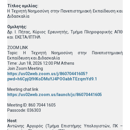
Τίτλος ομιλίας:
Η Τεχνητή Νοημοσύνη στην Πανεπιστημιακή Εκπαίδευση και
Διδασκαλία
Ομιλητής:
Δρ. Ι. Πήτας, Κύριος Ερευνητής, Τμήμα Πληροφορικής ΑΠΘ
και ΕΚΕΤΑ/ΙΠΤΗΛ
ZOOM LINK
Topic: Η Τεχνητή Νοημοσύνη στην Πανεπιστημιακή
Εκπαίδευση και Διδασκαλία
Time: Jun 18, 2026 12:00 PM Athens
Join Zoom Meeting
https://us02web.zoom.us/j/86070441605?
pwd=h6CpjQfHKoDMuYJ4POOabhTEzqmYd9.1
Meeting chat link
https://us02web.zoom.us/launch/jc/86070441605
Meeting ID: 860 7044 1605
Passcode: 036303
Host
:
Αντώνης Αργυρός (Τμήμα Επιστήμης Υπολογιστών, ΠΚ –