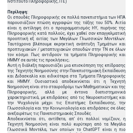
Ινστιτούτο Πληροφορικής, ΙΤΕ)
Περίληψη:
Οι σπουδές Πληροφορικής σε πολλά πανεπιστήμια των ΗΠΑ
παρουσιάζουν πτώση εγγραφών της τάξης του 50%. Αιτία
είναι η αντίληψη ότι ο προγραμματισμός ΗΥ, πυρήνας της
Πληροφορικής κατά πολλούς, έχει χαθεί σαν επαγγελματική
προοπτική εξ αιτίας των Μεγάλων Γλωσσικών Μοντέλων.
Ταυτόχρονα βλέπουμε εκρηκτική ανάπτυξη Τμημάτων και
προπτυχιακών / μεταπτυχιακών σπουδών στην ΤΝ σε όλων
τον κόσμο. Πως αντιδρούν τα τμήματα Πληροφορικής και
ΗΜΜΥ σε αυτές τις προκλήσεις;
Αυτή η διάλεξη παρουσιάζει μια επισκόπηση της επίδρασης
της Τεχνητής Νοημοσύνης στην Πανεπιστημιακή Εκπαίδευση
και Διδασκαλία και ειδικότερα στα Τμήματα Πληροφορικής
και ΗΜΜΥ. Ουσιαστικά αποδεικνύεται ότι η Τεχνητή
Νοημοσύνη είναι στο σταυροδρόμι των Μαθηματικών και της
Πληροφορικής, αλλά με έντονα διεπιστημονικά
χαρακτηριστικά, με επιδράσεις από τις Νευροεπιστήμες και
την Ψυχολογία μέχρι τις Επιστήμες Εκπαίδευσης, την
Γλωσσολογία και την Κοινωνιολογία και επιδράσεις σε όλες
ανεξαιρέτως τις Πανεπιστημιακές Σπουδές.
Αποδεικνύεται ότι, αντίθετα, απ’ ότι πολλοί νομίζουν, η
Τεχνητή Νοημοσύνη είναι πολύ ευρύτερη από τα Μεγάλα
Γλωσσικά Μοντέλα, των οποίων το ChatGPT είναι η πιο