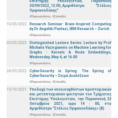
Επιστήμης Υπολογιστών, Παρασκευή
30/09/2022_12:00_Αμφιθέατρο "Στέλιος
Ορφανουδάκης"
#Παρουσιάσεις
#Σπουδές
10/05/2022
Research Seminar: Brain-Inspired Computing
by Dr Angeliki Pantazi, IBM Research – Zurich
#Παρουσιάσεις
03/05/2022
Distinguished Lecture Series: Lecture by Prof
Michalis Vazirgiannis on Machine Learning for
Graphs - Kernels & Νode Εmbeddings,
Wednesday, May 4, at 16.00
#Παρουσιάσεις
24/03/2022
CyberSecurity in Spring: The Spring of
CyberSecurity – Σειρά Διαλέξεων
#Παρουσιάσεις
#Σπουδές
13/10/2021
Υποδοχή των νεοεισαχθέντων προπτυχιακών
και μεταπτυχιακών φοιτητών του Τμήματος
Επιστήμης Υπολογιστών, την Παρασκευή 22
Οκτωβρίου 2021, ώρα 14 : 00, στο
Αμφιθέατρο “Στέλιος Ορφανουδάκης» (Β)
#Παρουσιάσεις
#Σπουδές