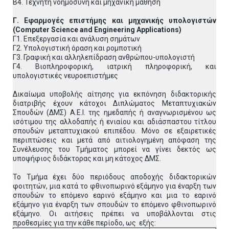
Β4. Τεχνητή νοημοσύνη και μηχανική μάθηση
Γ. Εφαρμογές επιστήμης και μηχανικής υπολογιστών
(Computer
Science
and
Engineering
Applications
)
Γ1. Επεξεργασία και ανάλυση σημάτων
Γ2. Υπολογιστική όραση και ρομποτική
Γ3. Γραφική και αλληλεπίδραση ανθρώπου-υπολογιστή
Γ4. Βιοπληροφορική, ιατρική πληροφορική, και
υπολογιστικές νευροεπιστήμες
Δικαίωμα υποβολής αίτησης για εκπόνηση διδακτορικής
διατριβής έχουν κάτοχοι Διπλώματος Μεταπτυχιακών
Σπουδών (ΔΜΣ) Α.Ε.Ι. της ημεδαπής ή αναγνωρισμένου ως
ισότιμου της αλλοδαπής ή ενιαίου και αδιάσπαστου τίτλου
σπουδών μεταπτυχιακού επιπέδου. Μόνο σε εξαιρετικές
περιπτώσεις και μετά από αιτιολογημένη απόφαση της
Συνέλευσης του Τμήματος μπορεί να γίνει δεκτός ως
υποψήφιος διδάκτορας και μη κάτοχος ΔΜΣ.
Το Τμήμα έχει δύο περιόδους αποδοχής διδακτορικών
φοιτητών, μια κατά το φθινοπωρινό εξάμηνο για έναρξη των
σπουδών το επόμενο εαρινό εξάμηνο και μια το εαρινό
εξάμηνο για έναρξη των σπουδών το επόμενο φθινοπωρινό
εξάμηνο. Οι αιτήσεις πρέπει να υποβάλλονται στις
προθεσμίες για την κάθε περίοδο, ως εξής: