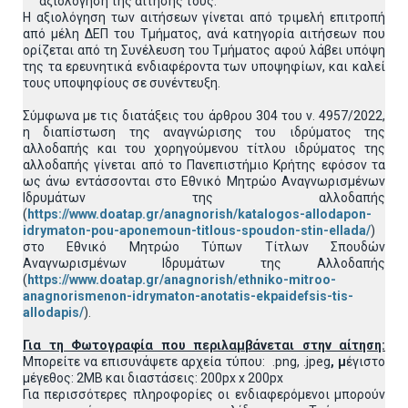
αξιολόγηση της αίτησης τους.
H αξιολόγηση των αιτήσεων γίνεται από τριμελή επιτροπή
από μέλη ΔΕΠ του Τμήματος, ανά κατηγορία αιτήσεων που
ορίζεται από τη Συνέλευση του Τμήματος αφού λάβει υπόψη
της τα ερευνητικά ενδιαφέροντα των υποψηφίων, και καλεί
τους υποψηφίους σε συνέντευξη.
Σύμφωνα με τις διατάξεις του άρθρου 304 του ν. 4957/2022,
η διαπίστωση της αναγνώρισης του ιδρύματος της
αλλοδαπής και του χορηγούμενου τίτλου ιδρύματος της
αλλοδαπής γίνεται από το Πανεπιστήμιο Κρήτης εφόσον τα
ως άνω εντάσσονται στο Εθνικό Μητρώο Αναγνωρισμένων
Ιδρυμάτων της αλλοδαπής
(
https://www.doatap.gr/anagnorish/katalogos-allodapon-
idrymaton-pou-aponemoun-titlous-spoudon-stin-ellada/
)
στο Εθνικό Μητρώο Τύπων Τίτλων Σπουδών
Αναγνωρισμένων Ιδρυμάτων της Αλλοδαπής
(
https://www.doatap.gr/anagnorish/ethniko-mitroo-
anagnorismenon-idrymaton-anotatis-ekpaidefsis-tis-
allodapis/
).
Για τη Φωτογραφία που περιλαμβάνεται στην αίτηση:
Μπορείτε να επισυνάψετε αρχεία τύπου: .png, .jpeg
, μ
έγιστο
μέγεθος: 2MB και διαστάσεις: 200px x 200px
Για περισσότερες πληροφορίες οι ενδιαφερόμενοι μπορούν