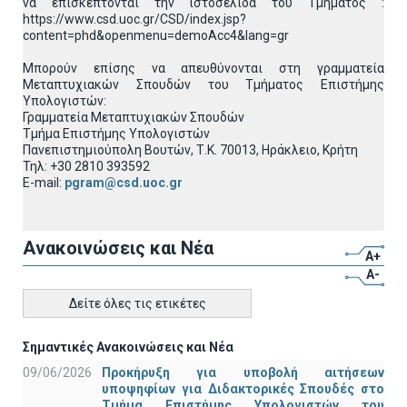
να επισκέπτονται την ιστοσελίδα του Τμήματος :
https://www.csd.uoc.gr/CSD/index.jsp?
content=phd&openmenu=demoAcc4&lang=gr
Μπορούν επίσης να απευθύνονται στη γραμματεία
Μεταπτυχιακών Σπουδών του Τμήματος Επιστήμης
Υπολογιστών:
Γραμματεία Μεταπτυχιακών Σπουδών
Τμήμα Επιστήμης Υπολογιστών
Πανεπιστημιούπολη Βουτών, Τ.Κ. 70013, Ηράκλειο, Κρήτη
Τηλ: +30 2810 393592
E-mail:
pgram@csd.uoc.gr
Ανακοινώσεις και Νέα
A+
A-
Δείτε όλες τις ετικέτες
Σημαντικές Ανακοινώσεις και Νέα
09/06/2026
Προκήρυξη για υποβολή αιτήσεων
υποψηφίων για Διδακτορικές Σπουδές στο
Τμήμα Eπιστήμης Υπολογιστών του