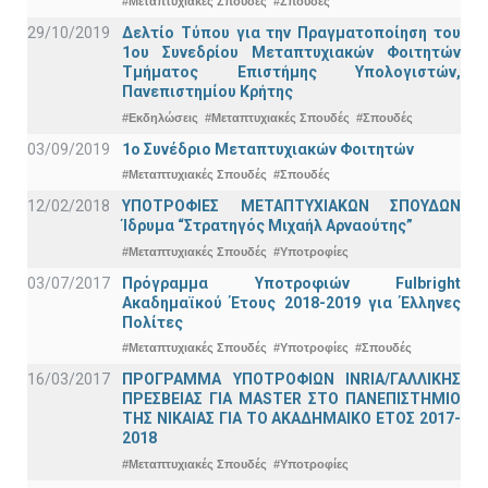
#Μεταπτυχιακές Σπουδές
#Σπουδές
29/10/2019
Δελτίο Τύπου για την Πραγματοποίηση του
1ου Συνεδρίου Μεταπτυχιακών Φοιτητών
Τμήματος Επιστήμης Υπολογιστών,
Πανεπιστημίου Κρήτης
#Εκδηλώσεις
#Μεταπτυχιακές Σπουδές
#Σπουδές
03/09/2019
1ο Συνέδριο Μεταπτυχιακών Φοιτητών
#Μεταπτυχιακές Σπουδές
#Σπουδές
12/02/2018
ΥΠΟΤΡΟΦΙΕΣ ΜΕΤΑΠΤΥΧΙΑΚΩΝ ΣΠΟΥΔΩΝ
Ίδρυμα “Στρατηγός Μιχαήλ Αρναούτης”
#Μεταπτυχιακές Σπουδές
#Υποτροφίες
03/07/2017
Πρόγραμμα Υποτροφιών Fulbright
Ακαδημαϊκού Έτους 2018-2019 για Έλληνες
Πολίτες
#Μεταπτυχιακές Σπουδές
#Υποτροφίες
#Σπουδές
16/03/2017
ΠΡΟΓΡΑΜΜΑ ΥΠΟΤΡΟΦΙΩΝ INRIA/ΓΑΛΛΙΚΗΣ
ΠΡΕΣΒΕΙΑΣ ΓΙΑ ΜASTER ΣΤΟ ΠΑΝΕΠΙΣΤΗΜΙΟ
ΤΗΣ ΝΙΚΑΙΑΣ ΓΙΑ ΤΟ ΑΚΑΔΗΜΑΙΚΟ ΕΤΟΣ 2017-
2018
#Μεταπτυχιακές Σπουδές
#Υποτροφίες