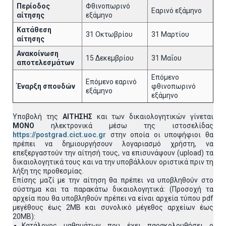
Περίοδος
Φθινοπωρινό
Εαρινό εξάμηνο
αίτησης
εξάμηνο
Κατάθεση
31 Οκτωβρίου
31 Μαρτίου
αίτησης
Ανακοίνωση
15 Δεκεμβρίου
31 Μαΐου
αποτελεσμάτων
Επόμενο
Επόμενο εαρινό
Έναρξη σπουδών
φθινοπωρινό
εξάμηνο
εξάμηνο
Υποβολή της
ΑΙΤΗΣΗΣ
και των δικαιολογητικών γίνεται
MONO
ηλεκτρονικά μέσω της ιστοσελίδας
https://postgrad.cict.uoc.gr
στην οποία οι υποψήφιοι θα
πρέπει να δημιουργήσουν λογαριασμό χρήστη, να
επεξεργαστούν την αίτησή τους, να επισυνάψουν (upload) τα
δικαιολογητικά τους και να την υποβάλλουν οριστικά πριν τη
λήξη της προθεσμίας.
Επίσης μαζί με την αίτηση θα πρέπει να υποβληθούν στο
σύστημα και τα παρακάτω δικαιολογητικά: (Προσοχή τα
αρχεία που θα υποβληθούν πρέπει να είναι αρχεία τύπου pdf
μεγέθους έως 2ΜΒ και συνολικό μέγεθος αρχείων έως
20ΜΒ):
Κατάλογος μαθημάτων που έχει παρακολουθήσει ο