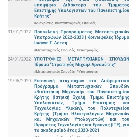
υποψήφιο Διδάκτορα του Τμήματος
Επιστήμης Υπολογιστών του Πανεπιστημίου
Κρήτης"
#Διακρίσεις
#Μεταπτυχιακές Σπουδές
31/01/2022
Πρόσκληση Προγράμματος Μεταπτυχιακών
Υποτροφιών 2022-2023 | Κοινωφελές Ίδρυμα
Ιωάννη Σ. Λάτση
#Μεταπτυχιακές Σπουδές
#Υποτροφίες
24/01/2022
ΥΠΟΤΡΟΦΙΕΣ ΜΕΤΑΠΤΥΧΙΑΚΩΝ ΣΠΟΥΔΩΝ
Ίδρυμα “Στρατηγός Μιχαήλ Αρναούτης”
#Μεταπτυχιακές Σπουδές
#Υποτροφίες
19/06/2020
Εισαγωγή πτυχιούχων στο Διιδρυματικό
Πρόγραμμα Μεταπτυχιακών Σπουδών
«Βιοϊατρική Μηχανική» του Πανεπιστημίου
Κρήτης (Ιατρική Σχολή, Τμήμα Επιστήμης
Υπολογιστών, Τμήμα Επιστήμης και
Τεχνολογίας Υλικών), του Πολυτεχνείου
Κρήτης (Τμήμα Ηλεκτρολόγων Μηχανικών
και Μηχανικών Υπολογιστών) και του
Ιδρύματος Τεχνολογίας και Έρευνας (ΙΤΕ), για
το ακαδημαϊκό έτος 2020-2021