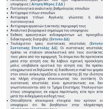
υποψήφιος (
Αίτηση Μέρος 2 ΔΔ
)
Πιστοποιητικά αναλυτικής βαθμολογίας σπουδών
Αντίγραφα τίτλων σπουδών
Αντίγραφα τίτλων Αγγλικής γλώσσας ή άλλα
πιστοποιητικά
Αντίγραφα εργασιών ή εκτενής περιγραφή τους
Αναλυτικό βιογραφικό σημείωμα του υποψηφίου
Έκθεση ερευνητικών ενδιαφερόντων ως προσχέδιο
διδακτορικής διατριβής (
Εντυπο ΔΔ
)
Τουλάχιστον τρεις συστατικές επιστολές (
Εντυπο
Συστατικής Επιστολής ΔΔ
). Οι συστατικές επιστολές
πρέπει να σταλούν αποκλειστικά από τους συντάκτες
τους μέσα από την εφαρμογή. Τα άτομα που θα προτείνετε
μέσα στην αίτησή σας θα λάβουν σχετική πρόσκληση
μόλις υποβάλετε οριστικά την αίτησή σας. Θα πρέπει
υποχρεωτικά να δηλώσετε: α) διεύθυνση e-mail του φορέα
στον οποίο ανήκει/εργάζεται ο συντάκτης β) την ιδιότητα
και πλήρη στοιχεία επικοινωνίας του συντάκτη. Οι
συστατικές επιστολές είναι εμπιστευτικές και δεν
γνωστοποιούνται από το Τμήμα Επιστήμης Υπολογιστών
στους υποψηφίους σε καμία περίπτωση, είτε πριν είτε
μετά την ενδεχόμενη εισδοχή τους.
Οποιαδήποτε επικουρικά στοιχεία που κρίνουν οι
υποψήφιοι ότι θα βοηθήσουν στην πληρέστερη