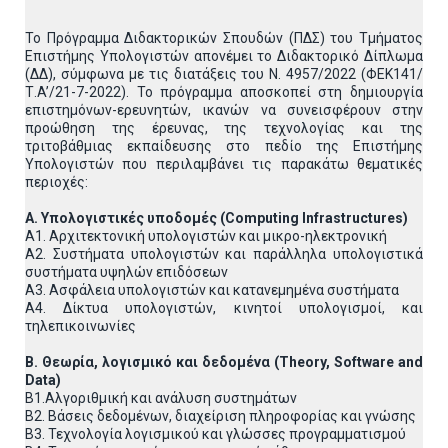
Το Πρόγραμμα Διδακτορικών Σπουδών (ΠΔΣ) του Τμήματος
Επιστήμης Υπολογιστών απονέμει το Διδακτορικό Δίπλωμα
(ΔΔ), σύμφωνα με τις διατάξεις του Ν. 4957/2022 (ΦΕΚ141/
Τ.A’/21-7-2022). Το πρόγραμμα αποσκοπεί στη δημιουργία
επιστημόνων-ερευνητών, ικανών να συνεισφέρουν στην
προώθηση της έρευνας, της τεχνολογίας και της
τριτοβάθμιας εκπαίδευσης στο πεδίο της Επιστήμης
Υπολογιστών που περιλαμβάνει τις παρακάτω θεματικές
περιοχές:
Α. Υπολογιστικές υποδομές (Computing Infrastructures)
Α1. Αρχιτεκτονική υπολογιστών και μικρο-ηλεκτρονική
Α2. Συστήματα υπολογιστών και παράλληλα υπολογιστικά
συστήματα υψηλών επιδόσεων
Α3. Ασφάλεια υπολογιστών και κατανεμημένα συστήματα
Α4. Δίκτυα υπολογιστών, κινητοί υπολογισμοί, και
τηλεπικοινωνίες
Β. Θεωρία, λογισμικό και δεδομένα (Theory, Software and
Data)
Β1.Αλγοριθμική και ανάλυση συστημάτων
Β2. Βάσεις δεδομένων, διαχείριση πληροφορίας και γνώσης
Β3. Τεχνολογία λογισμικού και γλώσσες προγραμματισμού