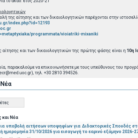
ια το ακαδ. έτος 2020-21
αιολογητικών
ολή της αίτησης και των δικαιολογητικών παρέχονται στην ιστοσελί
u.gr/index.php?id=12193
uoc.gr
=metaptyxiaka/programmata/vioiatriki-mixaniki
ς αίτησης και των δικαιολογητικών της πρώτης φάσης είναι η
10η Ι
ία, παρακαλούμε να επικοινωνήσετε με τους υπεύθυνους του προγράμ
cr@med.uoc.gr), τηλ. +30 2810 394526.
 Νέα
κέτες
 και Νέα
για υποβολή αιτήσεων υποψηφίων για Διδακτορικές Σπουδές στ
ή ημερομηνία 31/10/2026 για εισαγωγή το εαρινό εξάμηνο 2026-2