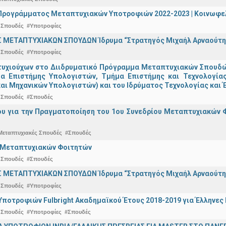
ρογράμματος Μεταπτυχιακών Υποτροφιών 2022-2023 | Κοινωφελέ
 Σπουδές
#Υποτροφίες
 ΜΕΤΑΠΤΥΧΙΑΚΩΝ ΣΠΟΥΔΩΝ Ίδρυμα “Στρατηγός Μιχαήλ Αρναούτη
 Σπουδές
#Υποτροφίες
υχιούχων στο Διιδρυματικό Πρόγραμμα Μεταπτυχιακών Σπουδών 
μα Επιστήμης Υπολογιστών, Τμήμα Επιστήμης και Τεχνολογία
αι Μηχανικών Υπολογιστών) και του Ιδρύματος Τεχνολογίας και Έ
 Σπουδές
#Σπουδές
ου για την Πραγματοποίηση του 1ου Συνεδρίου Μεταπτυχιακών 
Μεταπτυχιακές Σπουδές
#Σπουδές
ο Μεταπτυχιακών Φοιτητών
 Σπουδές
#Σπουδές
 ΜΕΤΑΠΤΥΧΙΑΚΩΝ ΣΠΟΥΔΩΝ Ίδρυμα “Στρατηγός Μιχαήλ Αρναούτη
 Σπουδές
#Υποτροφίες
ποτροφιών Fulbright Ακαδημαϊκού Έτους 2018-2019 για Έλληνες
 Σπουδές
#Υποτροφίες
#Σπουδές