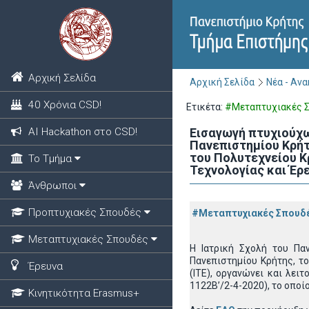
Αρχική Σελίδα
Αρχική Σελίδα
Νέα - Αν
40 Χρόνια CSD!
Ετικέτα:
#Μεταπτυχιακές 
ΑΙ Hackathon στο CSD!
Εισαγωγή πτυχιούχ
Πανεπιστημίου Κρήτ
του Πολυτεχνείου Κ
Το Τμήμα
Τεχνολογίας και Έρε
Άνθρωποι
Προπτυχιακές Σπουδές
#Μεταπτυχιακές Σπουδ
Μεταπτυχιακές Σπουδές
Η Ιατρική Σχολή του Πα
Πανεπιστημίου Κρήτης, τ
Έρευνα
(ΙΤΕ), οργανώνει και λε
1122Β’/2-4-2020), το οπο
Κινητικότητα Erasmus+