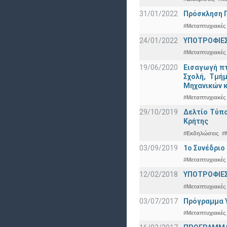
31/01/2022
Πρόσκληση Π
#Μεταπτυχιακές
24/01/2022
ΥΠΟΤΡΟΦΙΕΣ
#Μεταπτυχιακές
19/06/2020
Εισαγωγή πτ
Σχολή, Τμή
Μηχανικών κ
#Μεταπτυχιακές
29/10/2019
Δελτίο Τύπ
Κρήτης
#Εκδηλώσεις
#
03/09/2019
1ο Συνέδρι
#Μεταπτυχιακές
12/02/2018
ΥΠΟΤΡΟΦΙΕΣ
#Μεταπτυχιακές
03/07/2017
Πρόγραμμα Υ
#Μεταπτυχιακές