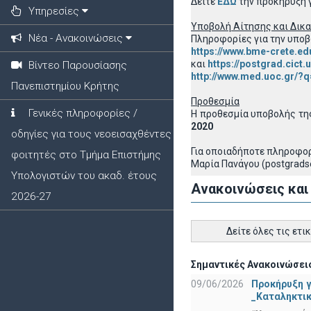
Δείτε
ΕΔΩ
την προκήρυξη γ
Υπηρεσίες
Υποβολή Αίτησης και Δικ
Νέα - Ανακοινώσεις
Πληροφορίες για την υποβ
https://www.bme-crete.ed
και
https://postgrad.cict.
Βίντεο Παρουσίασης
http://www.med.uoc.gr/?q
Πανεπιστημίου Κρήτης
Προθεσμία
Γενικές πληροφορίες /
Η προθεσμία υποβολής τη
2020
οδηγίες για τους νεοεισαχθέντες
Για οποιαδήποτε πληροφορ
φοιτητές στο Τμήμα Επιστήμης
Μαρία Πανάγου (postgradse
Υπολογιστών του ακαδ. έτους
Ανακοινώσεις και
2026-27
Δείτε όλες τις ετι
Σημαντικές Ανακοινώσεις
09/06/2026
Προκήρυξη 
_Καταληκτικ