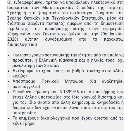
Οι ενδιαφερόμενοι πρέπει να υποβάλλουν ηλεκτρονικά στη
Γραμματεία των Μεταπτυχιακών Σπουδών της Ιατρικής
Σχολής ή στη Γραμματεία του αντίστοιχου Τμήματος της
Σχολής Θετικών και Τεχνολογικών Επιστημών, μέσα σε
διάστημα σαράντα πέντε(45) ημερών από τη δημοσίευση
περίληψης της προκήρυξης αυτής στην εφημερίδα
«Εφημερίδα των Συντακτών» (
μέχρι και την 29η Ιουνίου
2026
)
αίτηση
συνοδευόμενη από τα παρακάτω
δικαιολογητικά:
Φωτοαντίγραφο αστυνομικής ταυτότητας από το οποίο να
προκύπτει η Ελληνική ιθαγένεια και η ηλικία τους, όχι
μεγαλύτερη των 36 ετών.
Αντίγραφο πτυχίου τους με βαθμό τουλάχιστον «Λίαν
καλώς».
Απόσπασμα Ποινικού Μητρώου (θα αναζητηθεί
αυτεπάγγελτα).
Υπεύθυνη δήλωση του Ν.1599/86 ότι ο υποψήφιος δεν
έτυχε άλλης υποτροφίας στο ίδιο χρονικό διάστημα και
για τον ίδιο σκοπό από άλλη κληρονομία, κληροδοσία ή
δωρεά και δεν έχει εκπέσει λόγω υπαιτιότητάς του της
υποτροφίας.
Τα επιμέρους δικαιολογητικά που έχουν οριστεί από το
κάθε Τμήμα.