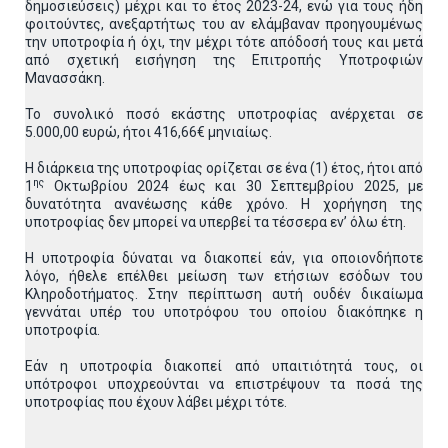
δημοσιεύσεις) μέχρι και το έτος 2023-24, ενώ για τους ήδη
φοιτούντες, ανεξαρτήτως του αν ελάμβαναν προηγουμένως
την υποτροφία ή όχι, την μέχρι τότε απόδοσή τους και μετά
από σχετική εισήγηση της Επιτροπής Υποτροφιών
Μανασσάκη.
Το συνολικό ποσό εκάστης υποτροφίας ανέρχεται σε
5.000,00 ευρώ, ήτοι 416,66€ μηνιαίως.
Η διάρκεια της υποτροφίας ορίζεται σε ένα (1) έτος, ήτοι από
ης
1
Οκτωβρίου 2024 έως και 30 Σεπτεμβρίου 2025, με
δυνατότητα ανανέωσης κάθε χρόνο. Η χορήγηση της
υποτροφίας δεν μπορεί να υπερβεί τα τέσσερα εν’ όλω έτη.
Η υποτροφία δύναται να διακοπεί εάν, για οποιονδήποτε
λόγο, ήθελε επέλθει μείωση των ετήσιων εσόδων του
Κληροδοτήματος. Στην περίπτωση αυτή ουδέν δικαίωμα
γεννάται υπέρ του υποτρόφου του οποίου διακόπηκε η
υποτροφία.
Εάν η υποτροφία διακοπεί από υπαιτιότητά τους, οι
υπότροφοι υποχρεούνται να επιστρέψουν τα ποσά της
υποτροφίας που έχουν λάβει μέχρι τότε.