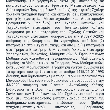
Μανασσάκη». Θα χορηγηθούν οκτώ (8) υποτροφίες σε
μεταπτυχιακούς φοιτητές (φοιτητές Μεταπτυχιακών και
Διδακτορικών Προγραμμάτων Σπουδών) της Ιατρικής Σχολής
του Πανεπιστημίου Κρήτης και οκτώ (8) σε μεταπτυχιακούς
φοιτητές (φοιτητές Μεταπτυχιακών και Διδακτορικών
Προγραμμάτων Σπουδών) της Σχολής Θετικών και
Τεχνολογικών Επιστημών του Πανεπιστημίου Κρήτης.
Αναφορικά με τις υποτροφίες της Σχολής Θετικών και
η
Τεχνολογικών Επιστημών, σύμφωνα με την 9
/09-10-2025
απόφαση της Κοσμητείας, θα χορηγηθούν από δύο (2)
υποτροφίες στο Τμήμα Φυσικής, και από μία (1) υποτροφία
στα Τμήματα Επιστήμης & Μηχανικής Υλικών, Επιστήμης
Υπολογιστών, Βιολογίας, Μαθηματικών & Εφαρμοσμένων
Μαθηματικών-κατεύθυνση Εφαρμοσμένων Μαθηματικών,
Χημείας και Μαθηματικών και Εφαρμοσμένων Μαθηματικών-
κατεύθυνση Μαθηματικών. Η χορήγηση γίνεται σύμφωνα με
τα κριτήρια που ορίζονται στη με αριθμό 7415/21-01-1993
διαθήκη, που δημοσιεύτηκε με το αρ. 197/2000 πρακτικό του
Μονομελούς Πρωτοδικείου Ηρακλείου σε συνδυασμό με την
43/2020 απόφαση του Εφετείου Ανατολικής Κρήτης.
Ειδικότερα, η επιλογή των υποτρόφων γίνεται από τη
Συνέλευση των Τμημάτων των δύο Σχολών με κριτήριο για
τους μεν πρωτοείσακτους μεταπτυχιακούς φοιτητές τις
ακαδημαϊκές-επιστημονικές επιδόσεις τους (βαθμός
πτυχίου-μεταπτυχιακού, υποτροφίες, βραβεύσεις,