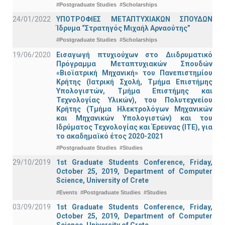
#Postgraduate Studies
#Scholarships
24/01/2022
ΥΠΟΤΡΟΦΙΕΣ ΜΕΤΑΠΤΥΧΙΑΚΩΝ ΣΠΟΥΔΩΝ
Ίδρυμα “Στρατηγός Μιχαήλ Αρναούτης”
#Postgraduate Studies
#Scholarships
19/06/2020
Εισαγωγή πτυχιούχων στο Διιδρυματικό
Πρόγραμμα Μεταπτυχιακών Σπουδών
«Βιοϊατρική Μηχανική» του Πανεπιστημίου
Κρήτης (Ιατρική Σχολή, Τμήμα Επιστήμης
Υπολογιστών, Τμήμα Επιστήμης και
Τεχνολογίας Υλικών), του Πολυτεχνείου
Κρήτης (Τμήμα Ηλεκτρολόγων Μηχανικών
και Μηχανικών Υπολογιστών) και του
Ιδρύματος Τεχνολογίας και Έρευνας (ΙΤΕ), για
το ακαδημαϊκό έτος 2020-2021
#Postgraduate Studies
#Studies
29/10/2019
1st Graduate Students Conference, Friday,
October 25, 2019, Department of Computer
Science, University of Crete
#Events
#Postgraduate Studies
#Studies
03/09/2019
1st Graduate Students Conference, Friday,
October 25, 2019, Department of Computer
Science, University of Crete