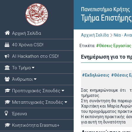
Αρχική Σελίδα
Αρχική Σελίδα
Νέα - Αν
40 Χρόνια CSD!
Ετικέτα:
#Θέσεις Εργασίας
ΑΙ Hackathon στο CSD!
Ενημέρωση για το π
Το Τμήμα
#Εκδηλώσεις
#Θέσεις Ε
Άνθρωποι
Σας ενημερώνουμε ότι τ
Προπτυχιακές Σπουδές
τμήματος.
Στη συνάντηση θα παρευρ
Μεταπτυχιακές Σπουδές
Χαριτάκη και Μαρία Λυρών
του προγράμματος πρακτι
Έρευνα
Η εκπόνηση πρακτικής άσκη
για αυτή τη δυνατότητα
Κινητικότητα Erasmus+