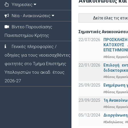
Ανακοινώσεις και
Υπηρεσίες
Νέα - Ανακοινώσεις
Δείτε όλες τις ετι
Βίντεο Παρουσίασης
Σημαντικές Ανακοινώσεις
Πανεπιστημίου Κρήτης
22/07/2026
ΠΡΟΣΚΛΗΣΗ
ΚΑΤΟΧΟΥΣ 
Γενικές πληροφορίες /
ΕΠΙΣΤΗΜΟΝΕ
οδηγίες για τους νεοεισαχθέντες
#Θέσεις Εργασί
φοιτητές στο Τμήμα Επιστήμης
22/01/2026
Επιλογή εν
διδακτορικο
Υπολογιστών του ακαδ. έτους
#Θέσεις Εργασί
2026-27
25/09/2025
Ενημέρωση γ
#Θέσεις Εργασί
23/09/2025
1η Ανακοίνω
#Θέσεις Εργασί
05/12/2024
Διοργάνωση 
#Εκδηλώσεις
#