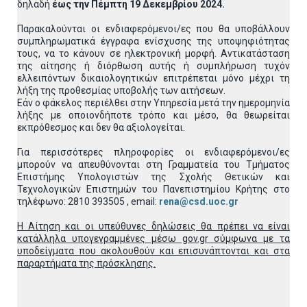
δηλαδή
έως την Πέμπτη 19 Δεκεμβρίου 2024.
Παρακαλούνται οι ενδιαφερόμενοι/ες που θα υποβάλλουν
συμπληρωματικά έγγραφα ενίσχυσης της υποψηφιότητας
τους, να το κάνουν σε ηλεκτρονική μορφή. Αντικατάσταση
της αίτησης ή διόρθωση αυτής ή συμπλήρωση τυχόν
ελλειπόντων δικαιολογητικών επιτρέπεται μόνο μέχρι τη
λήξη της προθεσμίας υποβολής των αιτήσεων.
Εάν ο φάκελος περιέλθει στην Υπηρεσία μετά την ημερομηνία
λήξης με οποιονδήποτε τρόπο και μέσο, θα θεωρείται
εκπρόθεσμος και δεν θα αξιολογείται.
Για περισσότερες πληροφορίες οι ενδιαφερόμενοι/ες
μπορούν να απευθύνονται στη Γραμματεία του Τμήματος
Επιστήμης Υπολογιστών της Σχολής Θετικών και
Τεχνολογικών Επιστημών του Πανεπιστημίου Κρήτης στο
τηλέφωνο: 2810 393505 , email:
rena@csd.uoc.gr
Η Αίτηση και οι υπεύθυνες δηλώσεις θα πρέπει να είναι
κατάλληλα υπογεγραμμένες μέσω gov.gr σύμφωνα με τα
υποδείγματα που ακολουθούν και επισυνάπτονται και στα
παραρτήματα της πρόσκλησης.