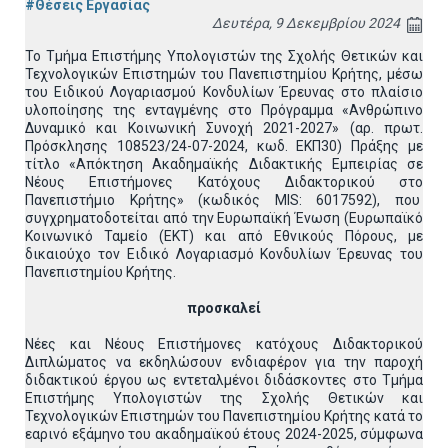
#Θέσεις Εργασίας
Δευτέρα, 9 Δεκεμβρίου 2024
Το Τμήμα Επιστήμης Υπολογιστών της Σχολής Θετικών και
Τεχνολογικών Επιστημών του Πανεπιστημίου Κρήτης, μέσω
του Ειδικού Λογαριασμού Κονδυλίων Έρευνας στο πλαίσιο
υλοποίησης της ενταγμένης στο Πρόγραμμα «Ανθρώπινο
Δυναμικό και Κοινωνική Συνοχή 2021-2027» (αρ. πρωτ.
Πρόσκλησης 108523/24-07-2024, κωδ. ΕΚΠ30) Πράξης με
τίτλο «Απόκτηση Ακαδημαϊκής Διδακτικής Εμπειρίας σε
Νέους Επιστήμονες Κατόχους Διδακτορικού στο
Πανεπιστήμιο Κρήτης» (κωδικός MIS: 6017592), που
συγχρηματοδοτείται από την Ευρωπαϊκή Ένωση (Ευρωπαϊκό
Κοινωνικό Ταμείο (ΕΚΤ) και από Εθνικούς Πόρους, με
δικαιούχο τον Ειδικό Λογαριασμό Κονδυλίων Έρευνας του
Πανεπιστημίου Κρήτης.
προσκαλεί
Νέες και Νέους Επιστήμονες κατόχους Διδακτορικού
Διπλώματος να εκδηλώσουν ενδιαφέρον για την παροχή
διδακτικού έργου ως εντεταλμένοι διδάσκοντες στο Τμήμα
Επιστήμης Υπολογιστών της Σχολής Θετικών και
Τεχνολογικών Επιστημών του Πανεπιστημίου Κρήτης κατά το
εαρινό εξάμηνο του ακαδημαϊκού έτους 2024-2025, σύμφωνα