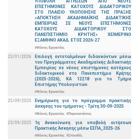
ΥΠΟΒΟΛΗ ΑΙΤΗΣΕΩΝ ΑΠΟ ΝΕΟΥΣ
ΕΠΙΣΤΗΜΟΝΕΣ ΚΑΤΟΧΟΥΣ ΔΙΔΑΚΤΟΡΙΚΟΥ
ΣΤΟ ΠΛΑΙΣΙΟ ΥΛΟΠΟΙΗΣΗΣ ΤΗΣ ΠΡΑΞΗΣ
«ΑΠΟΚΤΗΣΗ ΑΚΑΔΗΜΑΪΚΗΣ ΔΙΔΑΚΤΙΚΗΣ
ΕΜΠΕΙΡΙΑΣ ΣΕ ΝΕΟΥΣ ΕΠΙΣΤΗΜΟΝΕΣ
ΚΑΤΟΧΟΥΣ ΔΙΔΑΚΤΟΡΙΚΟΥ ΣΤΟ
ΠΑΝΕΠΙΣΤΗΜΙΟ ΚΡΗΤΗΣ» ΧΕΙΜΕΡΙΝΟ
ΕΞΑΜΗΝΟ ΑΚΑΔ. ΕΤΟΣ 2026-27
#Θέσεις Εργασίας
22/01/2026
Επιλογή εντεταλμένων διδασκόντων μέσω
του Προγράμματος Ακαδημαϊκής Διδακτικής
Εμπειρίας σε νέους επιστήμονες κατόχους
διδακτορικού στο Πανεπιστήμιο Κρήτης
(2025-2026), ΚΑ 12218 για το Τμήμα
Επιστήμης Υπολογιστών.
#Θέσεις Εργασίας
25/09/2025
Ενημέρωση για το πρόγραμμα πρακτικής
άσκησης του τμήματος - Τρίτη 30-09-2025
#Θέσεις Εργασίας
#Παρουσιάσεις
23/09/2025
1η Ανακοίνωση για υποβολή αιτήσεων
Πρακτικής Άσκησης μέσω ΕΣΠΑ_2025-26
#Θέσεις Εργασίας
#Σπουδές