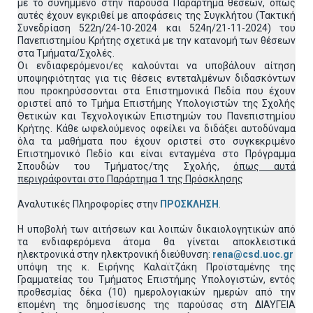
με το συνημμένο στην παρούσα Παράρτημα θέσεων, όπως
αυτές έχουν εγκριθεί με αποφάσεις της Συγκλήτου (Τακτική
Συνεδρίαση 522η/24-10-2024 και 524η/21-11-2024) του
Πανεπιστημίου Κρήτης σχετικά με την κατανομή των θέσεων
στα Τμήματα/Σχολές.
Οι ενδιαφερόμενοι/ες καλούνται να υποβάλουν αίτηση
υποψηφιότητας για τις θέσεις εντεταλμένων διδασκόντων
που προκηρύσσονται στα Επιστημονικά Πεδία που έχουν
οριστεί από το Τμήμα Επιστήμης Υπολογιστών της Σχολής
Θετικών και Τεχνολογικών Επιστημών του Πανεπιστημίου
Κρήτης. Κάθε ωφελούμενος οφείλει να διδάξει αυτοδύναμα
όλα τα μαθήματα που έχουν οριστεί στο συγκεκριμένο
Επιστημονικό Πεδίο και είναι ενταγμένα στο Πρόγραμμα
Σπουδών του Τμήματος/της Σχολής,
όπως αυτά
περιγράφονται στο Παράρτημα 1 της Πρόσκλησης
Αναλυτικές Πληροφορίες στην
ΠΡΟΣΚΛΗΣΗ
.
Η υποβολή των αιτήσεων και λοιπών δικαιολογητικών από
τα ενδιαφερόμενα άτομα θα γίνεται αποκλειστικά
ηλεκτρονικά στην ηλεκτρονική διεύθυνση:
rena@csd.uoc.gr
υπόψη της κ. Ειρήνης Καλαϊτζάκη Προϊσταμένης της
Γραμματείας του Τμήματος Επιστήμης Υπολογιστών, εντός
προθεσμίας δέκα (10) ημερολογιακών ημερών από την
επομένη της δημοσίευσης της παρούσας στη ΔΙΑΥΓΕΙΑ