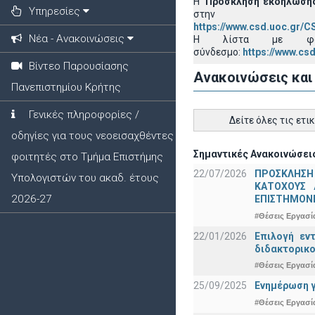
Η
Πρόσκληση εκδήλωσης
Υπηρεσίες
στην ι
https://www.csd.uoc.gr/
Νέα - Ανακοινώσεις
H λίστα με φορε
σύνδεσμο:
https://www.cs
Βίντεο Παρουσίασης
Ανακοινώσεις και
Πανεπιστημίου Κρήτης
Γενικές πληροφορίες /
Δείτε όλες τις ετι
οδηγίες για τους νεοεισαχθέντες
Σημαντικές Ανακοινώσεις
φοιτητές στο Τμήμα Επιστήμης
22/07/2026
ΠΡΟΣΚΛΗΣΗ
Υπολογιστών του ακαδ. έτους
ΚΑΤΟΧΟΥΣ 
2026-27
ΕΠΙΣΤΗΜΟΝΕ
#Θέσεις Εργασί
22/01/2026
Επιλογή εν
διδακτορικο
#Θέσεις Εργασί
25/09/2025
Ενημέρωση γ
#Θέσεις Εργασί