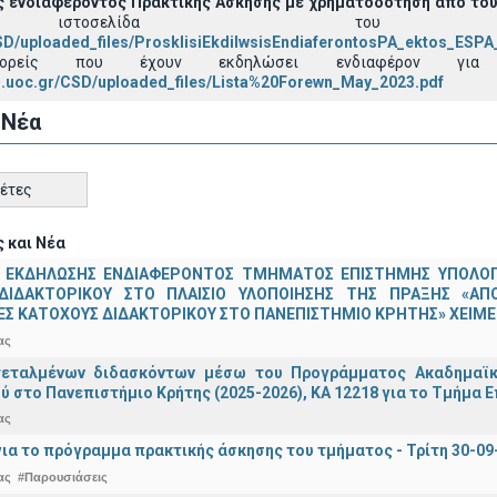
 ενδιαφέροντος
Πρακτικής Άσκησης με χρηματοδότηση από τους
στοσελίδα του τμή
CSD/uploaded_files/ProsklisiEkdilwsisEndiaferontosPA_ektos_ESP
ίς που έχουν εκδηλώσει ενδιαφέρον για το
d.uoc.gr/CSD/uploaded_files/Lista%20Forewn_May_2023.pdf
 Νέα
κέτες
 και Νέα
 ΕΚΔΗΛΩΣΗΣ ΕΝΔΙΑΦΕΡΟΝΤΟΣ ΤΜΗΜΑΤΟΣ ΕΠΙΣΤΗΜΗΣ ΥΠΟΛΟΓΙ
ΔΙΔΑΚΤΟΡΙΚΟΥ ΣΤΟ ΠΛΑΙΣΙΟ ΥΛΟΠΟΙΗΣΗΣ ΤΗΣ ΠΡΑΞΗΣ «ΑΠ
Σ ΚΑΤΟΧΟΥΣ ΔΙΔΑΚΤΟΡΙΚΟΥ ΣΤΟ ΠΑΝΕΠΙΣΤΗΜΙΟ ΚΡΗΤΗΣ» ΧΕΙΜΕΡ
ας
τεταλμένων διδασκόντων μέσω του Προγράμματος Ακαδημαϊκή
ύ στο Πανεπιστήμιο Κρήτης (2025-2026), ΚΑ 12218 για το Τμήμα 
ας
ια το πρόγραμμα πρακτικής άσκησης του τμήματος - Τρίτη 30-09
ας
#Παρουσιάσεις