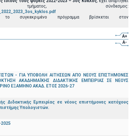
 ίδιους τους φορείς 2022-2023 – 3ος Κύκλος
, έχει αναρτηθεί
ματος, σύνδεσμος:
A_2022_2023_3os_kyklos.pdf
 συγκεκριμένο πρόγραμμα βρίσκεται στον
A+
A-
ΣΤΩΝ - ΓΙΑ ΥΠΟΒΟΛΗ ΑΙΤΗΣΕΩΝ ΑΠΟ ΝΕΟΥΣ ΕΠΙΣΤΗΜΟΝΕΣ
ΟΚΤΗΣΗ ΑΚΑΔΗΜΑΪΚΗΣ ΔΙΔΑΚΤΙΚΗΣ ΕΜΠΕΙΡΙΑΣ ΣΕ ΝΕΟΥΣ
ΙΝΟ ΕΞΑΜΗΝΟ ΑΚΑΔ. ΕΤΟΣ 2026-27
ς Διδακτικής Εμπειρίας σε νέους επιστήμονες κατόχους
Επιστήμης Υπολογιστών.
-2025