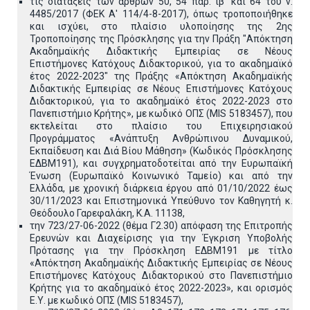
τις διατάξεις των άρθρων 50, 54 παρ. ιβ’ και 64 του ν.
4485/2017 (ΦΕΚ Α' 114/4-8-2017), όπως τροποποιήθηκε
και ισχύει, στο πλαίσιο υλοποίησης της 2ης
Τροποποίησης της Πρόσκλησης για την Πράξη "Απόκτηση
Ακαδημαϊκής Διδακτικής Εμπειρίας σε Νέους
Επιστήμονες Κατόχους Διδακτορικού, για το ακαδημαϊκό
έτος 2022-2023"
της Πράξης «Απόκτηση Ακαδημαϊκής
Διδακτικής Εμπειρίας σε Νέους Επιστήμονες Κατόχους
Διδακτορικού, για το ακαδημαϊκό έτος 2022-2023 στο
Πανεπιστήμιο Κρήτης», με κωδικό ΟΠΣ (MIS 5183457), που
εκτελείται στο πλαίσιο του Επιχειρησιακού
Προγράμματος «Ανάπτυξη Ανθρώπινου Δυναμικού,
Εκπαίδευση και Διά Βίου Μάθηση» (Κωδικός Πρόσκλησης
ΕΔΒΜ191), και συγχρηματοδοτείται από την Ευρωπαϊκή
Ένωση (Ευρωπαϊκό Κοινωνικό Ταμείο) και από την
Ελλάδα, με χρονική διάρκεια έργου από 01/10/2022 έως
30/11/2023 και Επιστημονικά Υπεύθυνο τον Καθηγητή κ.
Θεόδουλο Γαρεφαλάκη, K.A. 11138,
την 723/27-06-2022 (θέμα Γ2.30) απόφαση της Επιτροπής
Ερευνών και Διαχείρισης για την Έγκριση Υποβολής
Πρότασης για την Πρόσκληση ΕΔΒΜ191 με τίτλο
«Απόκτηση Ακαδημαϊκής Διδακτικής Εμπειρίας σε Νέους
Επιστήμονες Κατόχους Διδακτορικού στο Πανεπιστήμιο
Κρήτης για το ακαδημαϊκό έτος 2022-2023», και ορισμός
Ε.Υ. με κωδικό ΟΠΣ (MIS 5183457),