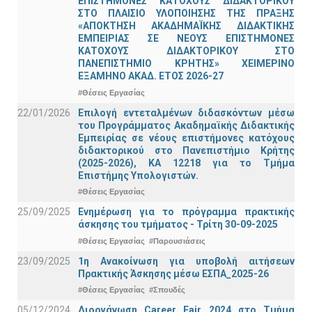
ΕΠΙΣΤΗΜΟΝΕΣ ΚΑΤΟΧΟΥΣ ΔΙΔΑΚΤΟΡΙΚΟΥ
ΣΤΟ ΠΛΑΙΣΙΟ ΥΛΟΠΟΙΗΣΗΣ ΤΗΣ ΠΡΑΞΗΣ
«ΑΠΟΚΤΗΣΗ ΑΚΑΔΗΜΑΪΚΗΣ ΔΙΔΑΚΤΙΚΗΣ
ΕΜΠΕΙΡΙΑΣ ΣΕ ΝΕΟΥΣ ΕΠΙΣΤΗΜΟΝΕΣ
ΚΑΤΟΧΟΥΣ ΔΙΔΑΚΤΟΡΙΚΟΥ ΣΤΟ
ΠΑΝΕΠΙΣΤΗΜΙΟ ΚΡΗΤΗΣ» ΧΕΙΜΕΡΙΝΟ
ΕΞΑΜΗΝΟ ΑΚΑΔ. ΕΤΟΣ 2026-27
#Θέσεις Εργασίας
22/01/2026
Επιλογή εντεταλμένων διδασκόντων μέσω
του Προγράμματος Ακαδημαϊκής Διδακτικής
Εμπειρίας σε νέους επιστήμονες κατόχους
διδακτορικού στο Πανεπιστήμιο Κρήτης
(2025-2026), ΚΑ 12218 για το Τμήμα
Επιστήμης Υπολογιστών.
#Θέσεις Εργασίας
25/09/2025
Ενημέρωση για το πρόγραμμα πρακτικής
άσκησης του τμήματος - Τρίτη 30-09-2025
#Θέσεις Εργασίας
#Παρουσιάσεις
23/09/2025
1η Ανακοίνωση για υποβολή αιτήσεων
Πρακτικής Άσκησης μέσω ΕΣΠΑ_2025-26
#Θέσεις Εργασίας
#Σπουδές
05/12/2024
Διοργάνωση Career Fair 2024 στο Τμήμα