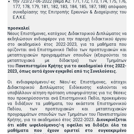
την 723/27-06-2022 (θέμα Α2. 171, 172, 173, 174, 175, 176,
177, 178, 179, 181, 182, 183, 184, 185, 187, 188) απόφαση
συνεδρίασης της Επιτροπής Ερευνών & Διαχείρισης του
Ε.Λ.Κ.Ε.
προσκαλεί
Νέους Επιστήμονες, κατόχους Διδακτορικού Διπλώματος να
εκδηλώσουν ενδιαφέρον για την παροχή διδακτικού έργου
στο ακαδημαϊκό έτος 2022-2023, για τα μαθήματα που
ορίζονται ανά Επιστημονικό Πεδίο των προπτυχιακών και
μεταπτυχιακών προγραμμάτων σπουδών (εξαιρούνται τα
μεταπτυχιακά με δίδακτρα) των Τμημάτων
του
Πανεπιστημίου Κρήτης για το ακαδημαϊκό έτος 2022-
2023, όπως αυτά έχουν εγκριθεί από τις Συνελεύσεις.
Οι ενδιαφερόμενοι/-ες Νέοι/-ες Επιστήμονες, κάτοχοι
Διδακτορικού Διπλώματος Ειδίκευσης καλούνται να
υποβάλλουν αίτηση-πρόταση υποψηφιότητας για τις θέσεις
που προκηρύσσονται ανά Επιστημονικό Πεδίο, προκειμένου
να διδάξουν τα μαθήματα, του εκάστοτε Επιστημονικού
Πεδίου, των προπτυχιακών και μεταπτυχιακών
προγραμμάτων σπουδών των Τμημάτων του Πανεπιστημίου
Κρήτης, για το ακαδημαϊκό έτος 2022-2023
. Διευκρινίζεται
ότι κάθε ωφελούμενος/-η οφείλει να διδάξει όλα τα
μαθήματα που έχουν οριστεί στο συγκεκριμένο