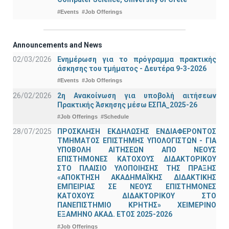
#Events
#Job Offerings
Announcements and News
02/03/2026
Ενημέρωση για το πρόγραμμα πρακτικής
άσκησης του τμήματος - Δευτέρα 9-3-2026
#Events
#Job Offerings
26/02/2026
2η Ανακοίνωση για υποβολή αιτήσεων
Πρακτικής Άσκησης μέσω ΕΣΠΑ_2025-26
#Job Offerings
#Schedule
28/07/2025
ΠΡΟΣΚΛΗΣΗ ΕΚΔΗΛΩΣΗΣ ΕΝΔΙΑΦΕΡΟΝΤΟΣ
ΤΜΗΜΑΤΟΣ ΕΠΙΣΤΗΜΗΣ ΥΠΟΛΟΓΙΣΤΩΝ - ΓΙΑ
ΥΠΟΒΟΛΗ ΑΙΤΗΣΕΩΝ ΑΠΟ ΝΕΟΥΣ
ΕΠΙΣΤΗΜΟΝΕΣ ΚΑΤΟΧΟΥΣ ΔΙΔΑΚΤΟΡΙΚΟΥ
ΣΤΟ ΠΛΑΙΣΙΟ ΥΛΟΠΟΙΗΣΗΣ ΤΗΣ ΠΡΑΞΗΣ
«ΑΠΟΚΤΗΣΗ ΑΚΑΔΗΜΑΪΚΗΣ ΔΙΔΑΚΤΙΚΗΣ
ΕΜΠΕΙΡΙΑΣ ΣΕ ΝΕΟΥΣ ΕΠΙΣΤΗΜΟΝΕΣ
ΚΑΤΟΧΟΥΣ ΔΙΔΑΚΤΟΡΙΚΟΥ ΣΤΟ
ΠΑΝΕΠΙΣΤΗΜΙΟ ΚΡΗΤΗΣ» ΧΕΙΜΕΡΙΝΟ
ΕΞΑΜΗΝΟ ΑΚΑΔ. ΕΤΟΣ 2025-2026
#Job Offerings