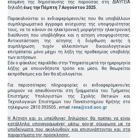
επομένη της δημοσίευσης της παρούσας στη ΔΙΑΥΓΕΙΑ
δηλαδή
έως την Πέμπτη 7 Αυγούστου 2025.
Παρακαλούνται οι ενδιαφερόμενοι/ες που θα υποβάλλουν
συμπληρωματικά έγγραφα ενίσχυσης της υποψηφιότητας
τους, να το κάνουν σε ηλεκτρονική μορφήστην ηλεκτρονική
διεύθυνση που υποβλήθηκε και η αίτηση υποψηφιότητας.
Αντικατάσταση της αίτησης ή διόρθωση αυτής ή
συμπλήρωση τυχόν ελλειπόντων δικαιολογητικών
επιτρέπεται μόνο μέχρι τη λήξη της προθεσμίας υποβολής
των αιτήσεων.
Εάν ο φάκελος περιέλθει στην Υπηρεσία μετά την ημερομηνία
λήξης με οποιονδήποτε τρόπο και μέσο, θα θεωρείται
εκπρόθεσμος και δεν θα αξιολογείται.
Για περισσότερες πληροφορίες οι ενδιαφερόμενοι/ες
μπορούν να απευθύνονται στη Γραμματεία του Τμήματος
Επιστήμης Υπολογιστών της Σχολής Θετικών και
Τεχνολογικών Επιστημών του Πανεπιστημίου Κρήτης στο
τηλέφωνο: 2810 393505 , email:
rena@csd.uoc.gr
Η Αίτηση και οι υπεύθυνες δηλώσεις θα πρέπει να είναι
κατάλληλα υπογεγραμμένες μέσω gov.gr σύμφωνα με τα
υποδείγματα που ακολουθούν και επισυνάπτονται και στα
παραρτήματα της πρόσκλησης.