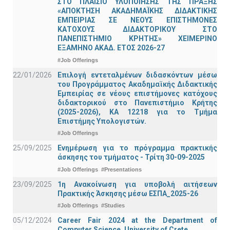
ΣΤΟ ΠΛΑΙΣΙΟ ΥΛΟΠΟΙΗΣΗΣ ΤΗΣ ΠΡΑΞΗΣ
«ΑΠΟΚΤΗΣΗ ΑΚΑΔΗΜΑΪΚΗΣ ΔΙΔΑΚΤΙΚΗΣ
ΕΜΠΕΙΡΙΑΣ ΣΕ ΝΕΟΥΣ ΕΠΙΣΤΗΜΟΝΕΣ
ΚΑΤΟΧΟΥΣ ΔΙΔΑΚΤΟΡΙΚΟΥ ΣΤΟ
ΠΑΝΕΠΙΣΤΗΜΙΟ ΚΡΗΤΗΣ» ΧΕΙΜΕΡΙΝΟ
ΕΞΑΜΗΝΟ ΑΚΑΔ. ΕΤΟΣ 2026-27
#Job Offerings
22/01/2026
Επιλογή εντεταλμένων διδασκόντων μέσω
του Προγράμματος Ακαδημαϊκής Διδακτικής
Εμπειρίας σε νέους επιστήμονες κατόχους
διδακτορικού στο Πανεπιστήμιο Κρήτης
(2025-2026), ΚΑ 12218 για το Τμήμα
Επιστήμης Υπολογιστών.
#Job Offerings
25/09/2025
Ενημέρωση για το πρόγραμμα πρακτικής
άσκησης του τμήματος - Τρίτη 30-09-2025
#Job Offerings
#Presentations
23/09/2025
1η Ανακοίνωση για υποβολή αιτήσεων
Πρακτικής Άσκησης μέσω ΕΣΠΑ_2025-26
#Job Offerings
#Studies
05/12/2024
Career Fair 2024 at the Department of
Computer Science, University of Crete