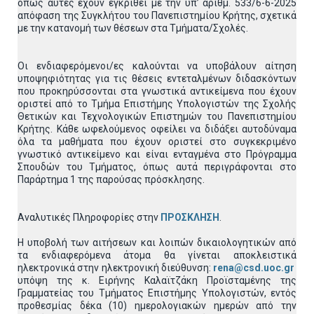
όπως αυτές έχουν εγκριθεί με την υπ’ αριθμ. 533/6-6-2025
απόφαση της Συγκλήτου του Πανεπιστημίου Κρήτης, σχετικά
με την κατανομή των θέσεων στα Τμήματα/Σχολές.
Οι ενδιαφερόμενοι/ες καλούνται να υποβάλουν αίτηση
υποψηφιότητας για τις θέσεις εντεταλμένων διδασκόντων
που προκηρύσσονται στα γνωστικά αντικείμενα που έχουν
οριστεί από το Τμήμα Επιστήμης Υπολογιστών της Σχολής
Θετικών και Τεχνολογικών Επιστημών του Πανεπιστημίου
Κρήτης. Κάθε ωφελούμενος οφείλει να διδάξει αυτοδύναμα
όλα τα μαθήματα που έχουν οριστεί στο συγκεκριμένο
γνωστικό αντικείμενο και είναι ενταγμένα στο Πρόγραμμα
Σπουδών του Τμήματος, όπως αυτά περιγράφονται στο
Παράρτημα 1 της παρούσας πρόσκλησης.
Αναλυτικές Πληροφορίες στην
ΠΡΟΣΚΛΗΣΗ
.
Η υποβολή των αιτήσεων και λοιπών δικαιολογητικών από
τα ενδιαφερόμενα άτομα θα γίνεται αποκλειστικά
ηλεκτρονικά στην ηλεκτρονική διεύθυνση:
rena@csd.uoc.gr
υπόψη της κ. Ειρήνης Καλαϊτζάκη Προϊσταμένης της
Γραμματείας του Τμήματος Επιστήμης Υπολογιστών, εντός
προθεσμίας δέκα (10) ημερολογιακών ημερών από την