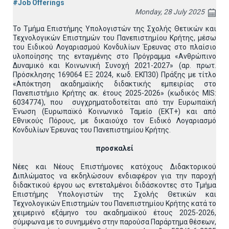
#Job Offerings
Monday, 28 July 2025
Το Τμήμα Επιστήμης Υπολογιστών της Σχολής Θετικών και
Τεχνολογικών Επιστημών του Πανεπιστημίου Κρήτης, μέσω
του Ειδικού Λογαριασμού Κονδυλίων Έρευνας στο πλαίσιο
υλοποίησης της ενταγμένης στο Πρόγραμμα «Ανθρώπινο
Δυναμικό και Κοινωνική Συνοχή 2021-2027» (αρ. πρωτ.
Πρόσκλησης 169064 ΕΞ 2024, κωδ. ΕΚΠ30) Πράξης με τίτλο
«Απόκτηση ακαδημαϊκής διδακτικής εμπειρίας στο
Πανεπιστήμιο Κρήτης ακ. έτους 2025-2026» (κωδικός MIS:
6034774), που συγχρηματοδοτείται από την Ευρωπαϊκή
Ένωση (Ευρωπαϊκό Κοινωνικό Ταμείο (ΕΚΤ+) και από
Εθνικούς Πόρους, με δικαιούχο τον Ειδικό Λογαριασμό
Κονδυλίων Έρευνας του Πανεπιστημίου Κρήτης.
προσκαλεί
Νέες και Νέους Επιστήμονες κατόχους Διδακτορικού
Διπλώματος να εκδηλώσουν ενδιαφέρον για την παροχή
διδακτικού έργου ως εντεταλμένοι διδάσκοντες στο Τμήμα
Επιστήμης Υπολογιστών της Σχολής Θετικών και
Τεχνολογικών Επιστημών του Πανεπιστημίου Κρήτης κατά το
χειμερινό εξάμηνο του ακαδημαϊκού έτους 2025-2026,
σύμφωνα με το συνημμένο στην παρούσα Παράρτημα θέσεων,