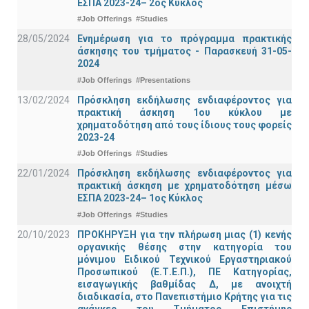
ΕΣΠΑ 2023-24– 2ος Κύκλος
#Job Offerings
#Studies
28/05/2024
Ενημέρωση για το πρόγραμμα πρακτικής
άσκησης του τμήματος - Παρασκευή 31-05-
2024
#Job Offerings
#Presentations
13/02/2024
Πρόσκληση εκδήλωσης ενδιαφέροντος για
πρακτική άσκηση 1ου κύκλου με
χρηματοδότηση από τους ίδιους τους φορείς
2023-24
#Job Offerings
#Studies
22/01/2024
Πρόσκληση εκδήλωσης ενδιαφέροντος για
πρακτική άσκηση με χρηματοδότηση μέσω
ΕΣΠΑ 2023-24– 1ος Κύκλος
#Job Offerings
#Studies
20/10/2023
ΠΡΟΚΗΡΥΞΗ για την πλήρωση μιας (1) κενής
οργανικής θέσης στην κατηγορία του
μόνιμου Ειδικού Τεχνικού Εργαστηριακού
Προσωπικού (Ε.Τ.Ε.Π.), ΠΕ Κατηγορίας,
εισαγωγικής βαθμίδας Δ, με ανοιχτή
διαδικασία, στο Πανεπιστήμιο Κρήτης για τις
ανάγκες του Τμήματος Επιστήμης