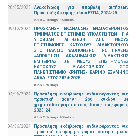
20/05/2025
Ανακοίνωση για υποβολή αιτήσεων
Πρακτικής Άσκησης μέσω ΕΣΠΑ_2024-25
#Job Offerings
#Studies
09/12/2024
ΠΡΟΣΚΛΗΣΗ ΕΚΔΗΛΩΣΗΣ ΕΝΔΙΑΦΕΡΟΝΤΟΣ
ΤΜΗΜΑΤΟΣ ΕΠΙΣΤΗΜΗΣ ΥΠΟΛΟΓΙΣΤΩΝ - ΓΙΑ
ΥΠΟΒΟΛΗ ΑΙΤΗΣΕΩΝ ΑΠΟ ΝΕΟΥΣ
ΕΠΙΣΤΗΜΟΝΕΣ ΚΑΤΟΧΟΥΣ ΔΙΔΑΚΤΟΡΙΚΟΥ
ΣΤΟ ΠΛΑΙΣΙΟ ΥΛΟΠΟΙΗΣΗΣ ΤΗΣ ΠΡΑΞΗΣ
«ΑΠΟΚΤΗΣΗ ΑΚΑΔΗΜΑΪΚΗΣ ΔΙΔΑΚΤΙΚΗΣ
ΕΜΠΕΙΡΙΑΣ ΣΕ ΝΕΟΥΣ ΕΠΙΣΤΗΜΟΝΕΣ
ΚΑΤΟΧΟΥΣ ΔΙΔΑΚΤΟΡΙΚΟΥ ΣΤΟ
ΠΑΝΕΠΙΣΤΗΜΙΟ ΚΡΗΤΗΣ» ΕΑΡΙΝΟ ΕΞΑΜΗΝΟ
ΑΚΑΔ. ΕΤΟΣ 2024-2025
#Job Offerings
04/06/2024
Πρόσκληση εκδήλωσης ενδιαφέροντος για
πρακτική άσκηση 2ου κύκλου με
χρηματοδότηση από τους ίδιους τους φορείς
2023-24
#Job Offerings
#Studies
04/06/2024
Πρόσκληση εκδήλωσης ενδιαφέροντος για
πρακτική άσκηση με χρηματοδότηση μέσω