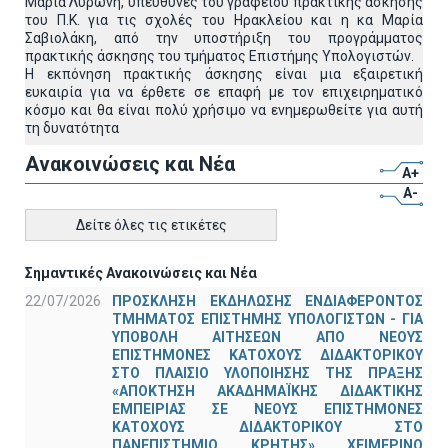
Μαρία Λυρώνη, υπεύθυνες του γραφείου πρακτικής άσκησης
του Π.Κ. για τις σχολές του Ηρακλείου και η κα Μαρία
Σαβιολάκη, από την υποστήριξη του προγράμματος
πρακτικής άσκησης του τμήματος Επιστήμης Υπολογιστών.
Η εκπόνηση πρακτικής άσκησης είναι μια εξαιρετική
ευκαιρία για να έρθετε σε επαφή με τον επιχειρηματικό
κόσμο και θα είναι πολύ χρήσιμο να ενημερωθείτε για αυτή
τη δυνατότητα
Ανακοινώσεις και Νέα
A+
A-
Δείτε όλες τις ετικέτες
Σημαντικές Ανακοινώσεις και Νέα
22/07/2026
ΠΡΟΣΚΛΗΣΗ ΕΚΔΗΛΩΣΗΣ ΕΝΔΙΑΦΕΡΟΝΤΟΣ
ΤΜΗΜΑΤΟΣ ΕΠΙΣΤΗΜΗΣ ΥΠΟΛΟΓΙΣΤΩΝ - ΓΙΑ
ΥΠΟΒΟΛΗ ΑΙΤΗΣΕΩΝ ΑΠΟ ΝΕΟΥΣ
ΕΠΙΣΤΗΜΟΝΕΣ ΚΑΤΟΧΟΥΣ ΔΙΔΑΚΤΟΡΙΚΟΥ
ΣΤΟ ΠΛΑΙΣΙΟ ΥΛΟΠΟΙΗΣΗΣ ΤΗΣ ΠΡΑΞΗΣ
«ΑΠΟΚΤΗΣΗ ΑΚΑΔΗΜΑΪΚΗΣ ΔΙΔΑΚΤΙΚΗΣ
ΕΜΠΕΙΡΙΑΣ ΣΕ ΝΕΟΥΣ ΕΠΙΣΤΗΜΟΝΕΣ
ΚΑΤΟΧΟΥΣ ΔΙΔΑΚΤΟΡΙΚΟΥ ΣΤΟ
ΠΑΝΕΠΙΣΤΗΜΙΟ ΚΡΗΤΗΣ» ΧΕΙΜΕΡΙΝΟ