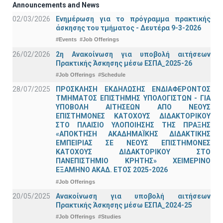
Announcements and News
02/03/2026
Ενημέρωση για το πρόγραμμα πρακτικής
άσκησης του τμήματος - Δευτέρα 9-3-2026
#Events
#Job Offerings
26/02/2026
2η Ανακοίνωση για υποβολή αιτήσεων
Πρακτικής Άσκησης μέσω ΕΣΠΑ_2025-26
#Job Offerings
#Schedule
28/07/2025
ΠΡΟΣΚΛΗΣΗ ΕΚΔΗΛΩΣΗΣ ΕΝΔΙΑΦΕΡΟΝΤΟΣ
ΤΜΗΜΑΤΟΣ ΕΠΙΣΤΗΜΗΣ ΥΠΟΛΟΓΙΣΤΩΝ - ΓΙΑ
ΥΠΟΒΟΛΗ ΑΙΤΗΣΕΩΝ ΑΠΟ ΝΕΟΥΣ
ΕΠΙΣΤΗΜΟΝΕΣ ΚΑΤΟΧΟΥΣ ΔΙΔΑΚΤΟΡΙΚΟΥ
ΣΤΟ ΠΛΑΙΣΙΟ ΥΛΟΠΟΙΗΣΗΣ ΤΗΣ ΠΡΑΞΗΣ
«ΑΠΟΚΤΗΣΗ ΑΚΑΔΗΜΑΪΚΗΣ ΔΙΔΑΚΤΙΚΗΣ
ΕΜΠΕΙΡΙΑΣ ΣΕ ΝΕΟΥΣ ΕΠΙΣΤΗΜΟΝΕΣ
ΚΑΤΟΧΟΥΣ ΔΙΔΑΚΤΟΡΙΚΟΥ ΣΤΟ
ΠΑΝΕΠΙΣΤΗΜΙΟ ΚΡΗΤΗΣ» ΧΕΙΜΕΡΙΝΟ
ΕΞΑΜΗΝΟ ΑΚΑΔ. ΕΤΟΣ 2025-2026
#Job Offerings
20/05/2025
Ανακοίνωση για υποβολή αιτήσεων
Πρακτικής Άσκησης μέσω ΕΣΠΑ_2024-25
#Job Offerings
#Studies