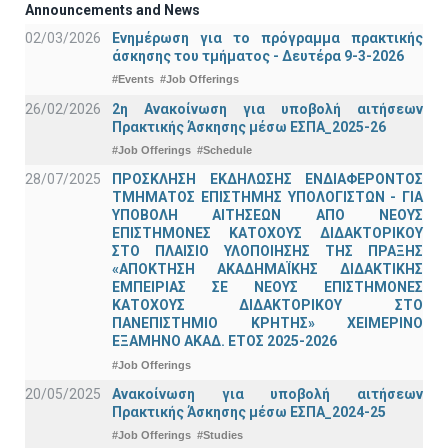
Announcements and News
02/03/2026
Ενημέρωση για το πρόγραμμα πρακτικής
άσκησης του τμήματος - Δευτέρα 9-3-2026
#Events
#Job Offerings
26/02/2026
2η Ανακοίνωση για υποβολή αιτήσεων
Πρακτικής Άσκησης μέσω ΕΣΠΑ_2025-26
#Job Offerings
#Schedule
28/07/2025
ΠΡΟΣΚΛΗΣΗ ΕΚΔΗΛΩΣΗΣ ΕΝΔΙΑΦΕΡΟΝΤΟΣ
ΤΜΗΜΑΤΟΣ ΕΠΙΣΤΗΜΗΣ ΥΠΟΛΟΓΙΣΤΩΝ - ΓΙΑ
ΥΠΟΒΟΛΗ ΑΙΤΗΣΕΩΝ ΑΠΟ ΝΕΟΥΣ
ΕΠΙΣΤΗΜΟΝΕΣ ΚΑΤΟΧΟΥΣ ΔΙΔΑΚΤΟΡΙΚΟΥ
ΣΤΟ ΠΛΑΙΣΙΟ ΥΛΟΠΟΙΗΣΗΣ ΤΗΣ ΠΡΑΞΗΣ
«ΑΠΟΚΤΗΣΗ ΑΚΑΔΗΜΑΪΚΗΣ ΔΙΔΑΚΤΙΚΗΣ
ΕΜΠΕΙΡΙΑΣ ΣΕ ΝΕΟΥΣ ΕΠΙΣΤΗΜΟΝΕΣ
ΚΑΤΟΧΟΥΣ ΔΙΔΑΚΤΟΡΙΚΟΥ ΣΤΟ
ΠΑΝΕΠΙΣΤΗΜΙΟ ΚΡΗΤΗΣ» ΧΕΙΜΕΡΙΝΟ
ΕΞΑΜΗΝΟ ΑΚΑΔ. ΕΤΟΣ 2025-2026
#Job Offerings
20/05/2025
Ανακοίνωση για υποβολή αιτήσεων
Πρακτικής Άσκησης μέσω ΕΣΠΑ_2024-25
#Job Offerings
#Studies