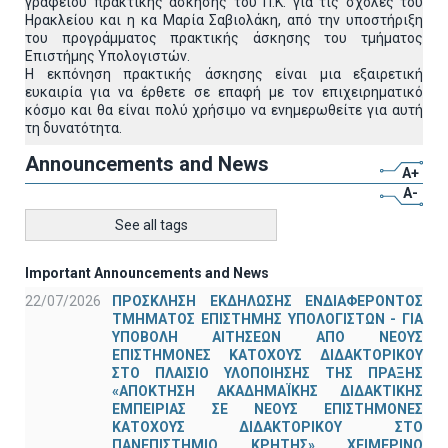
γραφείου πρακτικής άσκησης του Π.Κ. για τις σχολές του
Ηρακλείου και η κα Μαρία Σαβιολάκη, από την υποστήριξη
του προγράμματος πρακτικής άσκησης του τμήματος
Επιστήμης Υπολογιστών.
Η εκπόνηση πρακτικής άσκησης είναι μια εξαιρετική
ευκαιρία για να έρθετε σε επαφή με τον επιχειρηματικό
κόσμο και θα είναι πολύ χρήσιμο να ενημερωθείτε για αυτή
τη δυνατότητα.
Announcements and News
A+
A-
See all tags
Important Announcements and News
22/07/2026
ΠΡΟΣΚΛΗΣΗ ΕΚΔΗΛΩΣΗΣ ΕΝΔΙΑΦΕΡΟΝΤΟΣ
ΤΜΗΜΑΤΟΣ ΕΠΙΣΤΗΜΗΣ ΥΠΟΛΟΓΙΣΤΩΝ - ΓΙΑ
ΥΠΟΒΟΛΗ ΑΙΤΗΣΕΩΝ ΑΠΟ ΝΕΟΥΣ
ΕΠΙΣΤΗΜΟΝΕΣ ΚΑΤΟΧΟΥΣ ΔΙΔΑΚΤΟΡΙΚΟΥ
ΣΤΟ ΠΛΑΙΣΙΟ ΥΛΟΠΟΙΗΣΗΣ ΤΗΣ ΠΡΑΞΗΣ
«ΑΠΟΚΤΗΣΗ ΑΚΑΔΗΜΑΪΚΗΣ ΔΙΔΑΚΤΙΚΗΣ
ΕΜΠΕΙΡΙΑΣ ΣΕ ΝΕΟΥΣ ΕΠΙΣΤΗΜΟΝΕΣ
ΚΑΤΟΧΟΥΣ ΔΙΔΑΚΤΟΡΙΚΟΥ ΣΤΟ
ΠΑΝΕΠΙΣΤΗΜΙΟ ΚΡΗΤΗΣ» ΧΕΙΜΕΡΙΝΟ