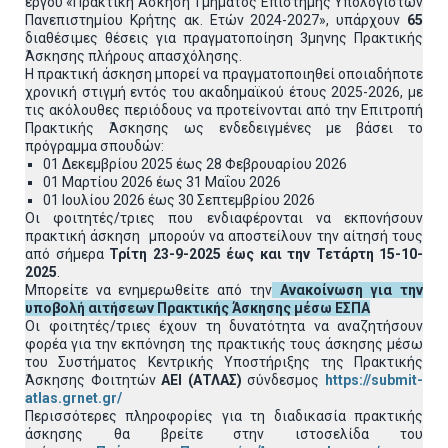
έργου «Πρακτική Άσκηση Τμήματος Επιστήμης Υπολογιστών
Πανεπιστημίου Κρήτης ακ. Ετών 2024-2027», υπάρχουν
65
διαθέσιμες θέσεις για πραγματοποίηση 3μηνης Πρακτικής
Άσκησης πλήρους απασχόλησης.
Η πρακτική άσκηση μπορεί να πραγματοποιηθεί οποιαδήποτε
χρονική στιγμή εντός του ακαδημαϊκού έτους 2025-2026, με
τις ακόλουθες περιόδους να προτείνονται από την Επιτροπή
Πρακτικής Άσκησης ως ενδεδειγμένες με βάσει το
πρόγραμμα σπουδών:
01 Δεκεμβρίου 2025 έως 28 Φεβρουαρίου 2026
01 Μαρτίου 2026 έως 31 Μαΐου 2026
01 Ιουλίου 2026 έως 30 Σεπτεμβρίου 2026
Οι φοιτητές/τριες που ενδιαφέρονται να εκπονήσουν
πρακτική άσκηση μπορούν να αποστείλουν την αίτησή τους
από σήμερα
Τρίτη 23-9-2025 έως και την Τετάρτη 15-10-
2025
.
Μπορείτε να ενημερωθείτε από την
Ανακοίνωση για την
υποβολή αιτήσεων Πρακτικής Άσκησης
μέσω ΕΣΠΑ
Οι φοιτητές/τριες έχουν τη δυνατότητα να αναζητήσουν
φορέα για την εκπόνηση της πρακτικής τους άσκησης μέσω
του Συστήματος Κεντρικής Υποστήριξης της Πρακτικής
Άσκησης Φοιτητών
ΑΕΙ (ΑΤΛΑΣ)
σύνδεσμος
https://submit-
atlas.grnet.gr/
Περισσότερες πληροφορίες για τη διαδικασία πρακτικής
άσκησης θα βρείτε στην ιστοσελίδα του