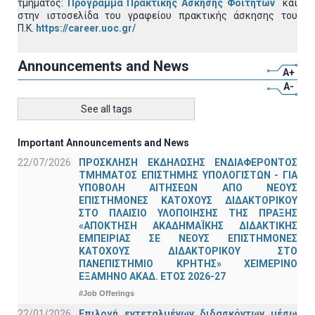
τμήματος:
Πρόγραμμα Πρακτικής Άσκησης Φοιτητών
και
στην ιστοσελίδα του γραφείου πρακτικής άσκησης του
Π.Κ.
https://career.uoc.gr/
Announcements and News
A+
A-
See all tags
Important Announcements and News
22/07/2026
ΠΡΟΣΚΛΗΣΗ ΕΚΔΗΛΩΣΗΣ ΕΝΔΙΑΦΕΡΟΝΤΟΣ
ΤΜΗΜΑΤΟΣ ΕΠΙΣΤΗΜΗΣ ΥΠΟΛΟΓΙΣΤΩΝ - ΓΙΑ
ΥΠΟΒΟΛΗ ΑΙΤΗΣΕΩΝ ΑΠΟ ΝΕΟΥΣ
ΕΠΙΣΤΗΜΟΝΕΣ ΚΑΤΟΧΟΥΣ ΔΙΔΑΚΤΟΡΙΚΟΥ
ΣΤΟ ΠΛΑΙΣΙΟ ΥΛΟΠΟΙΗΣΗΣ ΤΗΣ ΠΡΑΞΗΣ
«ΑΠΟΚΤΗΣΗ ΑΚΑΔΗΜΑΪΚΗΣ ΔΙΔΑΚΤΙΚΗΣ
ΕΜΠΕΙΡΙΑΣ ΣΕ ΝΕΟΥΣ ΕΠΙΣΤΗΜΟΝΕΣ
ΚΑΤΟΧΟΥΣ ΔΙΔΑΚΤΟΡΙΚΟΥ ΣΤΟ
ΠΑΝΕΠΙΣΤΗΜΙΟ ΚΡΗΤΗΣ» ΧΕΙΜΕΡΙΝΟ
ΕΞΑΜΗΝΟ ΑΚΑΔ. ΕΤΟΣ 2026-27
#Job Offerings
22/01/2026
Επιλογή εντεταλμένων διδασκόντων μέσω