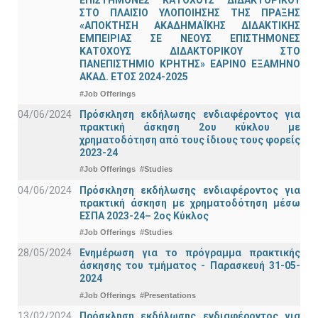
ΕΠΙΣΤΗΜΟΝΕΣ ΚΑΤΟΧΟΥΣ ΔΙΔΑΚΤΟΡΙΚΟΥ
ΣΤΟ ΠΛΑΙΣΙΟ ΥΛΟΠΟΙΗΣΗΣ ΤΗΣ ΠΡΑΞΗΣ
«ΑΠΟΚΤΗΣΗ ΑΚΑΔΗΜΑΪΚΗΣ ΔΙΔΑΚΤΙΚΗΣ
ΕΜΠΕΙΡΙΑΣ ΣΕ ΝΕΟΥΣ ΕΠΙΣΤΗΜΟΝΕΣ
ΚΑΤΟΧΟΥΣ ΔΙΔΑΚΤΟΡΙΚΟΥ ΣΤΟ
ΠΑΝΕΠΙΣΤΗΜΙΟ ΚΡΗΤΗΣ» ΕΑΡΙΝΟ ΕΞΑΜΗΝΟ
ΑΚΑΔ. ΕΤΟΣ 2024-2025
#Job Offerings
04/06/2024
Πρόσκληση εκδήλωσης ενδιαφέροντος για
πρακτική άσκηση 2ου κύκλου με
χρηματοδότηση από τους ίδιους τους φορείς
2023-24
#Job Offerings
#Studies
04/06/2024
Πρόσκληση εκδήλωσης ενδιαφέροντος για
πρακτική άσκηση με χρηματοδότηση μέσω
ΕΣΠΑ 2023-24– 2ος Κύκλος
#Job Offerings
#Studies
28/05/2024
Ενημέρωση για το πρόγραμμα πρακτικής
άσκησης του τμήματος - Παρασκευή 31-05-
2024
#Job Offerings
#Presentations
13/02/2024
Πρόσκληση εκδήλωσης ενδιαφέροντος για