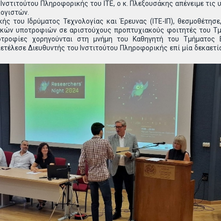
Ινστιτούτου Πληροφορικής του ΙΤΕ, ο κ. Πλεξουσάκης απένειμε τι
λογιστών.
κής του Ιδρύματος Τεχνολογίας και Έρευνας (ΙΤΕ-ΙΠ), θεσμοθέτησ
κών υποτροφιών σε αριστούχους προπτυχιακούς φοιτητές του Τμ
οτροφίες χορηγούνται στη μνήμη του Καθηγητή του Τμήματος 
ετέλεσε Διευθυντής του Ινστιτούτου Πληροφορικής επί μία δεκαετία