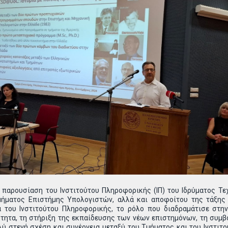
παρουσίαση του Ινστιτούτου Πληροφορικής (ΙΠ) του Ιδρύματος Τεχ
μήματος Επιστήμης Υπολογιστών, αλλά και αποφοίτου της τάξης
 του Ινστιτούτου Πληροφορικής, το ρόλο που διαδραμάτισε στην
τητα, τη στήριξη της εκπαίδευσης των νέων επιστημόνων, τη συμβ
ύ στενή σχέση και συνέργεια μεταξύ του Τμήματος και του Ινστιτού