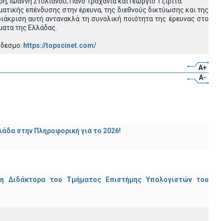
, Ιωάννη Στυλιανού, Πάνο Τραχανιά και Γεώργιο Τζιρίτα.
ατικής επένδυσης στην έρευνα, της διεθνούς δικτύωσης και της
ιάκριση αυτή αντανακλά τη συνολική ποιότητα της έρευνας στο
ματα της Ελλάδας.
νδεσμο:
https://topscinet.com/
A+
A-
άδα στην Πληροφορική για το 2026!
μη Διδάκτορα του Τμήματος Επιστήμης Υπολογιστών του