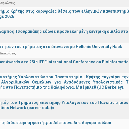
κδηλώσεις
ήμιο Κρήτης στις κορυφαίες θέσεις των ελληνικών πανεπιστημίων
gs 2026
λαμπος Τσουρακάκης έδωσε προσκεκλημένη κεντρική ομιλία στο S
ιτητών του τμήματος στο διαγωνισμό Hellenic University Hack
Διακρίσεις
er Awards στο 25th IEEE International Conference on BioInformati
ιστήμης Υπολογιστών του Πανεπιστημίου Κρήτης συγχαίρει την
Αλγοριθμικών Θεμελίων για Αναδυόμενες Υπολογιστικές Τ
ής στο Πανεπιστήμιο της Καλιφόρνια, Μπέρκλεϋ (UC Berkeley).
τές του Τμήματος Επιστήμης Υπολογιστών του Πανεπιστημίου 
tists Network (career data)»
στη διδακτορική φοιτήτρια Δέσποινα Αικ. Αργυροπούλου