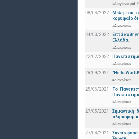
#Διαγωνισμοί
#
08/04/2022
Μέλη του τ
κορυφαίο δι
#Διακρίσεις
04/03/2022
Επτά καθηγη
Ελλάδα.
#Διακρίσεις
22/02/2022
Πανεπιστήμι
#Διακρίσεις
28/09/2021
"Hello Worl
#Διακρίσεις
25/06/2021
Το Πανεπισ
Πανεπιστήμ
#Διακρίσεις
27/05/2021
Σημαντική 
πληροφορική
#Διακρίσεις
27/04/2021
Συνεισφορά
Ένωση