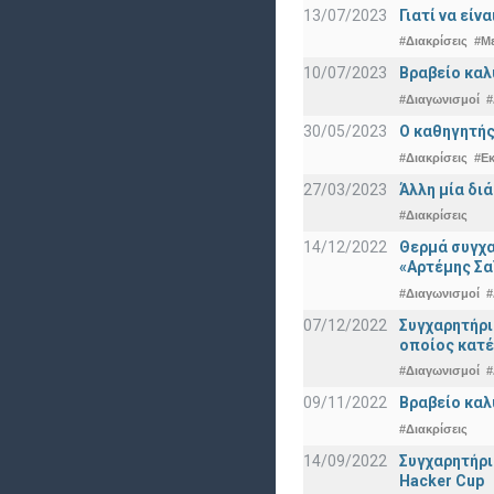
13/07/2023
Γιατί να εί
#Διακρίσεις
#Μ
10/07/2023
Βραβείο καλ
#Διαγωνισμοί
#
30/05/2023
Ο καθηγητής
#Διακρίσεις
#Ε
27/03/2023
Άλλη μία δι
#Διακρίσεις
14/12/2022
Θερμά συγχα
«Αρτέμης Σα
#Διαγωνισμοί
#
07/12/2022
Συγχαρητήρ
οποίος κατέ
#Διαγωνισμοί
#
09/11/2022
Βραβείο καλ
#Διακρίσεις
14/09/2022
Συγχαρητήρι
Hacker Cup