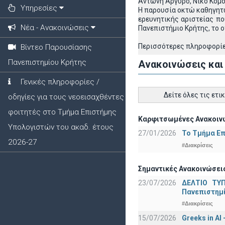
Αντώνη Αργυρό, Νίκο Κομο
Υπηρεσίες
Η παρουσία οκτώ καθηγητώ
ερευνητικής αριστείας πο
Νέα - Ανακοινώσεις
Πανεπιστήμιο Κρήτης, το 
Περισσότερες πληροφορίες
Βίντεο Παρουσίασης
Πανεπιστημίου Κρήτης
Ανακοινώσεις και
Γενικές πληροφορίες /
Δείτε όλες τις ετι
οδηγίες για τους νεοεισαχθέντες
φοιτητές στο Τμήμα Επιστήμης
Καρφιτσωμένες Ανακοινώ
Υπολογιστών του ακαδ. έτους
27/01/2026
Το Τμήμα Επ
2026-27
#Διακρίσεις
Σημαντικές Ανακοινώσεις
23/07/2026
ΔΕΛΤΙΟ ΤΥΠ
Πανεπιστημ
#Διακρίσεις
15/07/2026
Greeks in AI