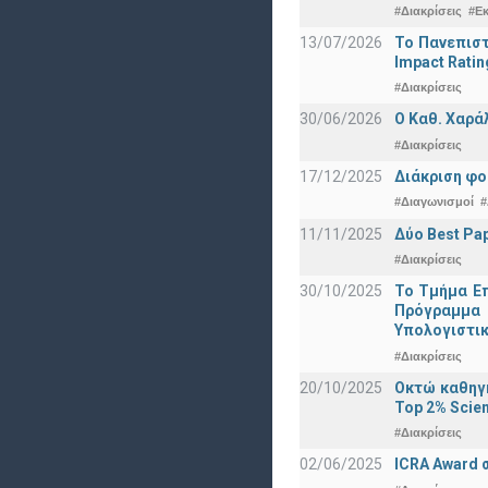
#Διακρίσεις
#Ε
13/07/2026
Το Πανεπιστ
Impact Ratin
#Διακρίσεις
30/06/2026
Ο Καθ. Χαρά
#Διακρίσεις
17/12/2025
Διάκριση φο
#Διαγωνισμοί
#
11/11/2025
Δύο Best Pap
#Διακρίσεις
30/10/2025
Το Τμήμα Επ
Πρόγραμμα 
Υπολογιστικ
#Διακρίσεις
20/10/2025
Οκτώ καθηγη
Top 2% Scien
#Διακρίσεις
02/06/2025
ICRA Award 