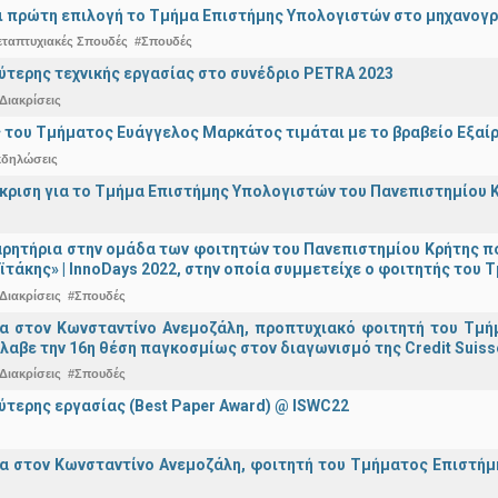
ναι πρώτη επιλογή το Τμήμα Επιστήμης Υπολογιστών στο μηχανογ
εταπτυχιακές Σπουδές
#Σπουδές
ύτερης τεχνικής εργασίας στο συνέδριο PETRA 2023
Διακρίσεις
 του Τμήματος Ευάγγελος Μαρκάτος τιμάται με το βραβείο Εξαί
κδηλώσεις
άκριση για το Τμήμα Επιστήμης Υπολογιστών του Πανεπιστημίου 
ρητήρια στην ομάδα των φοιτητών του Πανεπιστημίου Κρήτης π
ϊτάκης» | InnoDays 2022, στην οποία συμμετείχε ο φοιτητής το
Διακρίσεις
#Σπουδές
ια στον Κωνσταντίνο Ανεμοζάλη, προπτυχιακό φοιτητή του Τμή
λαβε την 16η θέση παγκοσμίως στον διαγωνισμό της Credit Suiss
Διακρίσεις
#Σπουδές
ύτερης εργασίας (Best Paper Award) @ ISWC22
α στον Κωνσταντίνο Ανεμοζάλη, φοιτητή του Τμήματος Επιστήμη