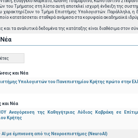
ντάκη, Ευάγγελο Μαρκάτο, Ιωάννη Τσαμαρδίνο, Κωνσταντίνο Στεφανίδη
ν του Τμήματος στη λίστα αυτή αποτελεί ισχυρή ένδειξη της συστημ
υ χαρακτηρίζουν το Τμήμα Επιστήμης Υπολογιστών. Παράλληλα, η δ
οποίο κατατάσσεται σταθερά ανάμεσα στα κορυφαία ακαδημαϊκά ιδρύ
 και τα αναλυτικά δεδομένα της κατάταξης είναι διαθέσιμα στον σύ
 Νέα
κέτες
σεις και Νέα
ιστήμης Υπολογιστών του Πανεπιστημίου Κρήτης πρώτο στην Ελλ
 και Νέα
ΟΥ Αναγόρευση της Καθηγήτριας Λύδιας Καβράκη σε Επίτι
ίου Κρήτης
 - ΑΙ με έμπνευση από τις Νευροεπιστήμες (NeuroAI)