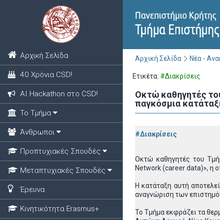
Αρχική Σελίδα
Αρχική Σελίδα
Νέα - Αν
40 Χρόνια CSD!
Ετικέτα:
#Διακρίσεις
ΑΙ Hackathon στο CSD!
Οκτώ καθηγητές του
παγκόσμια κατάταξη 
Το Τμήμα
Άνθρωποι
#Διακρίσεις
Προπτυχιακές Σπουδές
Οκτώ καθηγητές του Τμήμ
Network (career data)», η
Μεταπτυχιακές Σπουδές
Η κατάταξη αυτή αποτελε
Έρευνα
αναγνώριση των επιστημόν
Κινητικότητα Erasmus+
Το Τμήμα εκφράζει τα θερ