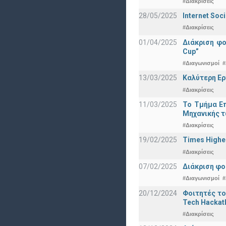
#Διακρίσεις
28/05/2025
Internet Soc
#Διακρίσεις
01/04/2025
Διάκριση φ
Cup”
#Διαγωνισμοί
#
13/03/2025
Καλύτερη Ερ
#Διακρίσεις
11/03/2025
Το Τμήμα Επ
Μηχανικής τ
#Διακρίσεις
19/02/2025
Times Highe
#Διακρίσεις
07/02/2025
Διάκριση φο
#Διαγωνισμοί
#
20/12/2024
Φοιτητές το
Tech Hackat
#Διακρίσεις