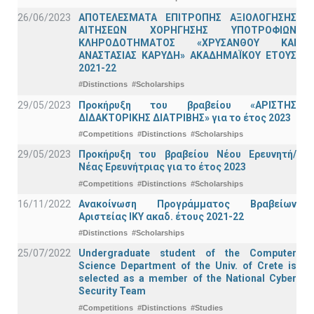
26/06/2023
ΑΠΟΤΕΛΕΣΜΑΤΑ ΕΠΙΤΡΟΠΗΣ ΑΞΙΟΛΟΓΗΣΗΣ
ΑΙΤΗΣΕΩΝ ΧΟΡΗΓΗΣΗΣ ΥΠΟΤΡΟΦΙΩΝ
ΚΛΗΡΟΔΟΤΗΜΑΤΟΣ «ΧΡΥΣΑΝΘΟΥ ΚΑΙ
ΑΝΑΣΤΑΣΙΑΣ ΚΑΡΥΔΗ» ΑΚΑΔΗΜΑΪΚΟΥ ΕΤΟΥΣ
2021-22
#Distinctions
#Scholarships
29/05/2023
Προκήρυξη του βραβείου «ΑΡΙΣΤΗΣ
ΔΙΔΑΚΤΟΡΙΚΗΣ ΔΙΑΤΡΙΒΗΣ» για το έτος 2023
#Competitions
#Distinctions
#Scholarships
29/05/2023
Προκήρυξη του βραβείου Νέου Ερευνητή/
Νέας Ερευνήτριας για το έτος 2023
#Competitions
#Distinctions
#Scholarships
16/11/2022
Ανακοίνωση Προγράμματος Βραβείων
Αριστείας ΙΚΥ ακαδ. έτους 2021-22
#Distinctions
#Scholarships
25/07/2022
Undergraduate student of the Computer
Science Department of the Univ. of Crete is
selected as a member of the National Cyber
Security Team
#Competitions
#Distinctions
#Studies