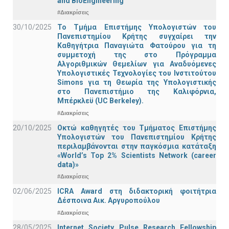
and BioEngineering
#Διακρίσεις
30/10/2025
Το Τμήμα Επιστήμης Υπολογιστών του
Πανεπιστημίου Κρήτης συγχαίρει την
Καθηγήτρια Παναγιώτα Φατούρου για τη
συμμετοχή της στο Πρόγραμμα
Αλγοριθμικών Θεμελίων για Αναδυόμενες
Υπολογιστικές Τεχνολογίες του Ινστιτούτου
Simons για τη Θεωρία της Υπολογιστικής
στο Πανεπιστήμιο της Καλιφόρνια,
Μπέρκλεϋ (UC Berkeley).
#Διακρίσεις
20/10/2025
Οκτώ καθηγητές του Τμήματος Επιστήμης
Υπολογιστών του Πανεπιστημίου Κρήτης
περιλαμβάνονται στην παγκόσμια κατάταξη
«World’s Top 2% Scientists Network (career
data)»
#Διακρίσεις
02/06/2025
ICRA Award στη διδακτορική φοιτήτρια
Δέσποινα Αικ. Αργυροπούλου
#Διακρίσεις
28/05/2025
Internet Society Pulse Research Fellowship