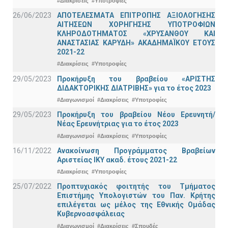
#Διακρίσεις
#Υποτροφίες
26/06/2023
ΑΠΟΤΕΛΕΣΜΑΤΑ ΕΠΙΤΡΟΠΗΣ ΑΞΙΟΛΟΓΗΣΗΣ
ΑΙΤΗΣΕΩΝ ΧΟΡΗΓΗΣΗΣ ΥΠΟΤΡΟΦΙΩΝ
ΚΛΗΡΟΔΟΤΗΜΑΤΟΣ «ΧΡΥΣΑΝΘΟΥ ΚΑΙ
ΑΝΑΣΤΑΣΙΑΣ ΚΑΡΥΔΗ» ΑΚΑΔΗΜΑΪΚΟΥ ΕΤΟΥΣ
2021-22
#Διακρίσεις
#Υποτροφίες
29/05/2023
Προκήρυξη του βραβείου «ΑΡΙΣΤΗΣ
ΔΙΔΑΚΤΟΡΙΚΗΣ ΔΙΑΤΡΙΒΗΣ» για το έτος 2023
#Διαγωνισμοί
#Διακρίσεις
#Υποτροφίες
29/05/2023
Προκήρυξη του βραβείου Νέου Ερευνητή/
Νέας Ερευνήτριας για το έτος 2023
#Διαγωνισμοί
#Διακρίσεις
#Υποτροφίες
16/11/2022
Ανακοίνωση Προγράμματος Βραβείων
Αριστείας ΙΚΥ ακαδ. έτους 2021-22
#Διακρίσεις
#Υποτροφίες
25/07/2022
Προπτυχιακός φοιτητής του Τμήματος
Επιστήμης Υπολογιστών του Παν. Κρήτης
επιλέγεται ως μέλος της Εθνικής Ομάδας
Κυβερνοασφάλειας
#Διαγωνισμοί
#Διακρίσεις
#Σπουδές