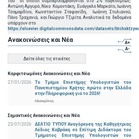
του οι οποίοι συμπεριλαμβάνονται στο 2% παγκοσμίως:
Αντώνη Αργυρό, Νίκο Κομοντάκη, Ευάγγελο Μαρκάτο, Ιωάννη
Τσαμαρδίνο, Κωνσταντίνο Στεφανίδη, Ιωάννη Στυλιανού,
Πάνο Τραχανιά, και Γεώργιο Τζιρίτα. Αναλυτικά τα δεδομένα
υπάρχουν στο
https://elsevier.digitalcommonsdata.com/datasets/btchxktzyw
Ανακοινώσεις και Νέα
A+
A-
Δείτε όλες τις ετικέτες
Καρφιτσωμένες Ανακοινώσεις και Νέα
27/01/2026
Το Τμήμα Επιστήμης Υπολογιστών του
Πανεπιστημίου Κρήτης πρώτο στην Ελλάδα
στην Πληροφορική για το 2026!
#Διακρίσεις
Σημαντικές Ανακοινώσεις και Νέα
23/07/2026
ΔΕΛΤΙΟ ΤΥΠΟΥ Αναγόρευση της Καθηγήτριας
Λύδιας Καβράκη σε Επίτιμη Διδάκτορα του
Τμήματος Επιστήμης Υπολογιστών του