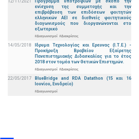
12/11/2021
Πρόγραμμα υποτροφιών με σκοπό την
ενίσχυση της συμμετοχής και την
επιβράβευση των επιδόσεων φοιτητών
ελληνικών ΑΕΙ σε διεθνείς φοιτητικούς
διαγωνισμούς που διοργανώνονται στο
εξωτερικό
#Διαγωνισμοί
#Διακρίσεις
14/05/2018
Ιδρυμα Τεχνολογίας και Ερευνας (Ι.Τ.Ε.) -
Προκήρυξη Βραβείου Εξαίρετης
Πανεπιστημιακής Διδασκαλίας για το έτος
2018 στον τομέα των Θετικών Επιστημών.
#Διαγωνισμοί
#Διακρίσεις
22/05/2017
BlueBridge and RDA Datathon (15 και 16
Ιουνίου, Ενυδρείο)
#Διαγωνισμοί