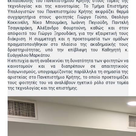
εκπαίδευσης του Πανεπιστημίου Κρήτης στους τομείς της
τεχνολογίας και της καινοτομίας. Το Τμήμα Επιστήμης
Υπολογιστών του Πανεπιστημίου Κρήτης εκφράζει θερμά
συγχαρητήρια στους φοιτητές Γιώργο Γούπο, Θεολόγο
Κοκκινέλη, Νίκο Μπουμάκη, Ιωάννη Πεγιούδη, Παντελή
Τσαγκαράκη, Αλέξανδρο Φουρτούνη, καθώς και στον
απόφοιτό του Γιώργο Ξηρουδάκη, για την εξαιρετική τους
διάκριση. Η συμμετοχή και η προετοιμασία των ομάδων
πραγματοποιήθηκαν στο πλαίσιο της ακαδημαϊκής τους
δραστηριότητας, υπό την επίβλεψη του Καθηγητή κ.
Ευάγγελου Μαρκάτου.
Η επιτυχία αυτή αναδεικνύει τη δυνατότητα των φοιτητών να
καινοτομούν και να διαπρέπουν σε απαιτητικούς
διαγωνισμούς, υπογραμμίζοντας παράλληλα τη σημασία της
αριστείας στο Πανεπιστήμιο Κρήτης, το οποίο προετοιμάζει
τους φοιτητές του να αναλάβουν ηγετικό ρόλο στον τομέα
της τεχνολογίας και της επιστήμης.