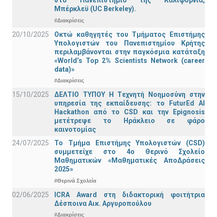
στο Πανεπιστήμιο της Καλιφόρνια,
Μπέρκλεϋ (UC Berkeley).
#Διακρίσεις
20/10/2025
Οκτώ καθηγητές του Τμήματος Επιστήμης
Υπολογιστών του Πανεπιστημίου Κρήτης
περιλαμβάνονται στην παγκόσμια κατάταξη
«World’s Top 2% Scientists Network (career
data)»
#Διακρίσεις
15/10/2025
ΔΕΛΤΙΟ ΤΥΠΟΥ H Tεχνητή Νοημοσύνη στην
υπηρεσία της εκπαίδευσης: το FuturEd AI
Hackathon από το CSD και την Epignosis
μετέτρεψε το Ηράκλειο σε φάρο
καινοτομίας
24/07/2025
Το Τμήμα Επιστήμης Υπολογιστών (CSD)
συμμετείχε στο 4ο Θερινό Σχολείο
Μαθηματικών «Μαθηματικές ΑποΔράσεις
2025»
#Θερινά Σχολεία
02/06/2025
ICRA Award στη διδακτορική φοιτήτρια
Δέσποινα Αικ. Αργυροπούλου
#Διακρίσεις