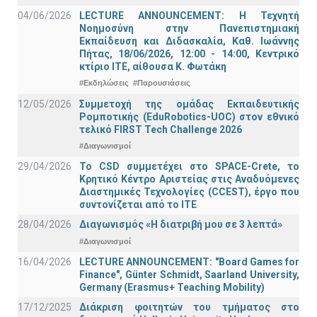
04/06/2026
LECTURE ANNOUNCEMENT: Η Τεχνητή
Νοημοσύνη στην Πανεπιστημιακή
Εκπαίδευση και Διδασκαλία, Καθ. Ιωάννης
Πήτας, 18/06/2026, 12:00 - 14:00, Κεντρικό
κτίριο ΙΤΕ, αίθουσα Κ. Φωτάκη
#Εκδηλώσεις
#Παρουσιάσεις
12/05/2026
Συμμετοχή της ομάδας Εκπαιδευτικής
Ρομποτικής (EduRobotics-UOC) στον εθνικό
τελικό FIRST Tech Challenge 2026
#Διαγωνισμοί
29/04/2026
Το CSD συμμετέχει στο SPACE-Crete, το
Κρητικό Κέντρο Αριστείας στις Αναδυόμενες
Διαστημικές Τεχνολογίες (CCEST), έργο που
συντονίζεται από το ΙΤΕ
28/04/2026
Διαγωνισμός «Η διατριβή μου σε 3 λεπτά»
#Διαγωνισμοί
16/04/2026
LECTURE ANNOUNCEMENT: "Board Games for
Finance", Günter Schmidt, Saarland University,
Germany (Erasmus+ Teaching Mobility)
17/12/2025
Διάκριση φοιτητών του τμήματος στο