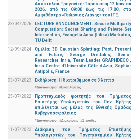
Απόστολου Τραγανίτη-Παρασκευή 12 Ιουνίου
2026, από τις 09:00 έως τις 17:00, στο
Αμφιθέατρο «Γεώργιος Λιάνης» του ΙΤΕ.
23/04/2026
LECTURE ANNOUNCEMENT: Secure Multiparty
Computation: Secret Sharing and Private Set
Intersection, Evangelia Anna (Lilika) Markatou,
TU Delft
12/09/2024
Ομιλία: 3D Gaussian Splatting: Past, Present
and Future, George Drettakis, Senior
Researcher, Inria, Team Leader GRAPHDECO ,
Inria Centre d'Université Côte d'Azur, Sophia-
Antipolis, France
03/07/2023
Εκδήλωση: Η διατριβή μου σε 3 λεπτά
#Διαγωνισμοί
#Εκδηλώσεις
25/07/2022
Προπτυχιακός φοιτητής του Τμήματος
Επιστήμης Υπολογιστών του Παν. Κρήτης
επιλέγεται ως μέλος της Εθνικής Ομάδας
Κυβερνοασφάλειας
#Διαγωνισμοί
#Διακρίσεις
#Σπουδές
11/07/2022
Διάκριση του Τμήματος Επιστήμης
Υπολογιστών του Πανεπιστημίου Κρήτης