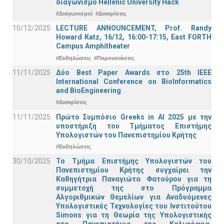
διαγωνισμό Hellenic University Hack
#Διαγωνισμοί
#Διακρίσεις
10/12/2025
LECTURE ANNOUNCEMENT, Prof. Randy
Howard Katz, 16/12, 16:00-17:15, East FORTH
Campus Amphitheater
#Εκδηλώσεις
#Παρουσιάσεις
11/11/2025
Δύο Best Paper Awards στο 25th IEEE
International Conference on BioInformatics
and BioEngineering
#Διακρίσεις
11/11/2025
Πρώτο Συμπόσιο Greeks in AI 2025 με την
υποστήριξη του Τμήματος Επιστήμης
Υπολογιστών του Πανεπιστημίου Κρήτης
#Εκδηλώσεις
30/10/2025
Το Τμήμα Επιστήμης Υπολογιστών του
Πανεπιστημίου Κρήτης συγχαίρει την
Καθηγήτρια Παναγιώτα Φατούρου για τη
συμμετοχή της στο Πρόγραμμα
Αλγοριθμικών Θεμελίων για Αναδυόμενες
Υπολογιστικές Τεχνολογίες του Ινστιτούτου
Simons για τη Θεωρία της Υπολογιστικής