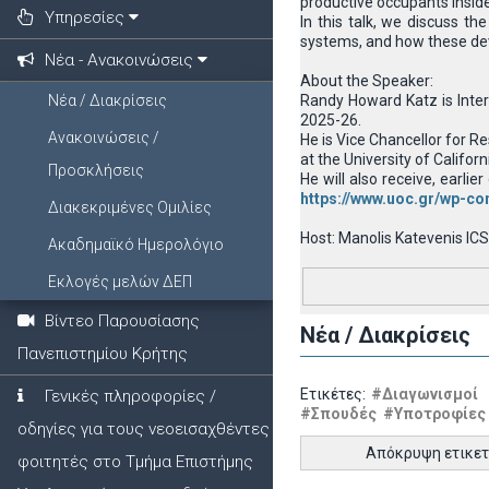
productive occupants inside 
Υπηρεσίες
In this talk, we discuss t
systems, and how these dev
Νέα - Ανακοινώσεις
About the Speaker:
Νέα / Διακρίσεις
Randy Howard Katz is Inter
2025-26.
Ανακοινώσεις /
He is Vice Chancellor for R
at the University of Californ
Προσκλήσεις
He will also receive, earl
https://www.uoc.gr/wp-co
Διακεκριμένες Ομιλίες
Host: Manolis Katevenis I
Ακαδημαϊκό Ημερολόγιο
Εκλογές μελών ΔΕΠ
Βίντεο Παρουσίασης
Νέα / Διακρίσεις
Πανεπιστημίου Κρήτης
Ετικέτες:
#Διαγωνισμοί
Γενικές πληροφορίες /
#Σπουδές
#Υποτροφίες
οδηγίες για τους νεοεισαχθέντες
Απόκρυψη ετικε
φοιτητές στο Τμήμα Επιστήμης