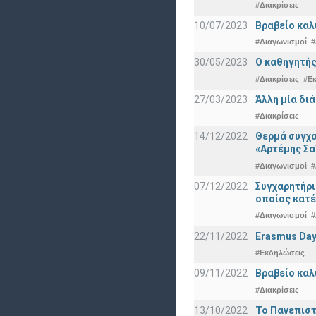
#Διακρίσεις
10/07/2023
Βραβείο καλ
#Διαγωνισμοί
#
30/05/2023
Ο καθηγητής
#Διακρίσεις
#Ε
27/03/2023
Άλλη μία δι
#Διακρίσεις
14/12/2022
Θερμά συγχα
«Αρτέμης Σα
#Διαγωνισμοί
#
07/12/2022
Συγχαρητήρ
οποίος κατέ
#Διαγωνισμοί
#
22/11/2022
Erasmus Day
#Εκδηλώσεις
09/11/2022
Βραβείο καλ
#Διακρίσεις
13/10/2022
Το Πανεπιστ