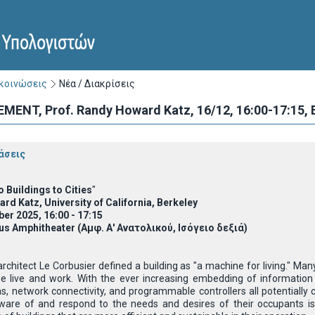
ακοινώσεις
Νέα / Διακρίσεις
NT, Prof. Randy Howard Katz, 16/12, 16:00-17:15,
άσεις
 Buildings to Cities
"
rd Katz, University of California, Berkeley
r 2025, 16:00 - 17:15
 Amphitheater (Αμφ. Α' Ανατολικού, Ισόγειο δεξιά)
chitect Le Corbusier defined a building as "a machine for living." Ma
e live and work. With the ever increasing embedding of information 
as, network connectivity, and programmable controllers all potentially
ware of and respond to the needs and desires of their occupants is