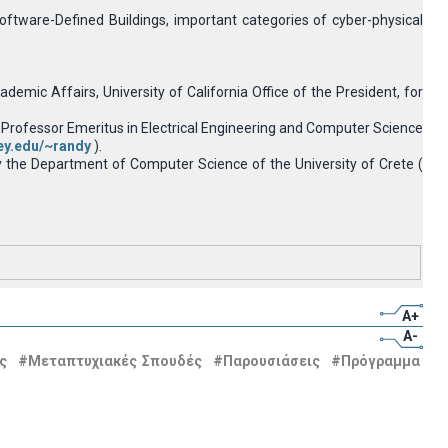
oftware-Defined Buildings, important categories of cyber-physical
mic Affairs, University of California Office of the President, for
d Professor Emeritus in Electrical Engineering and Computer Science
ley.edu/~randy
).
by the Department of Computer Science of the University of Crete (
A+
A-
ς
#Μεταπτυχιακές Σπουδές
#Παρουσιάσεις
#Πρόγραμμα