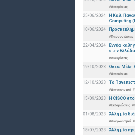
#Διακρίσεις
25/06/2024
Η Καθ. Πανα
Computing 
10/06/2024
Προσκεκλημέν
#Παρουσιάσεις
22/04/2024
Εννέα καθη
στην Ελλάδα
#Διακρίσεις
19/10/2023
Οκτώ Μέλη 
#Διακρίσεις
12/10/2023
Το Πανεπιστ
#Διαγωνισμοί
#
15/09/2023
Η CISCO στο
#Εκδηλώσεις
#
01/08/2023
Άλλη μία δι
#Διαγωνισμοί
#
18/07/2023
Άλλη μία πρ