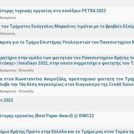
ύτερης τεχνικής εργασίας στο συνέδριο PETRA 2023
Διακρίσεις
 του Τμήματος Ευάγγελος Μαρκάτος τιμάται με το βραβείο Εξαί
κδηλώσεις
άκριση για το Τμήμα Επιστήμης Υπολογιστών του Πανεπιστημίου 
ρητήρια στην ομάδα των φοιτητών του Πανεπιστημίου Κρήτης π
ϊτάκης» | InnoDays 2022, στην οποία συμμετείχε ο φοιτητής το
Διακρίσεις
#Σπουδές
ια στον Κωνσταντίνο Ανεμοζάλη, προπτυχιακό φοιτητή του Τμή
λαβε την 16η θέση παγκοσμίως στον διαγωνισμό της Credit Suiss
Διακρίσεις
#Σπουδές
s 2022
ύτερης εργασίας (Best Paper Award) @ ISWC22
ήμιο Κρήτης Πρώτο στην Ελλάδα και το Τμήμα μας στον Τομέα τ