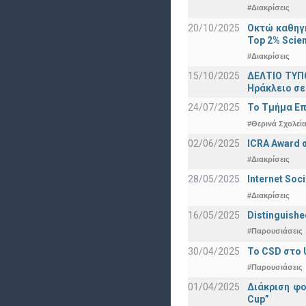
#Διακρίσεις
20/10/2025
Οκτώ καθηγη
Top 2% Scien
#Διακρίσεις
15/10/2025
ΔΕΛΤΙΟ ΤΥΠΟ
Ηράκλειο σε
24/07/2025
Το Τμήμα Επ
#Θερινά Σχολεί
02/06/2025
ICRA Award 
#Διακρίσεις
28/05/2025
Internet Soc
#Διακρίσεις
16/05/2025
Distinguishe
#Παρουσιάσεις
30/04/2025
To CSD στο 
#Παρουσιάσεις
01/04/2025
Διάκριση φ
Cup”