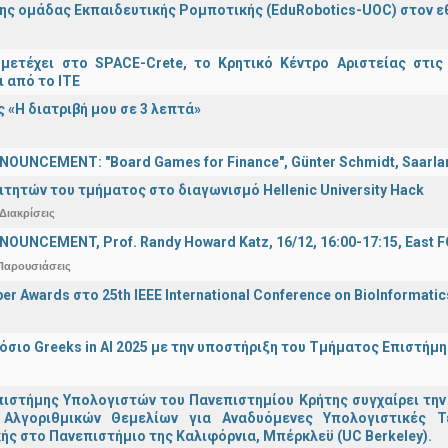
ης ομάδας Εκπαιδευτικής Ρομποτικής (EduRobotics-UOC) στον εθν
μετέχει στο SPACE-Crete, το Κρητικό Κέντρο Αριστείας στις
ι από το ΙΤΕ
 «Η διατριβή μου σε 3 λεπτά»
OUNCEMENT: "Board Games for Finance", Günter Schmidt, Saarland
ιτητών του τμήματος στο διαγωνισμό Hellenic University Hack
Διακρίσεις
OUNCEMENT, Prof. Randy Howard Katz, 16/12, 16:00-17:15, East
Παρουσιάσεις
er Awards στο 25th IEEE International Conference on BioInformati
σιο Greeks in AI 2025 με την υποστήριξη του Τμήματος Επιστήμ
ιστήμης Υπολογιστών του Πανεπιστημίου Κρήτης συγχαίρει την
Αλγοριθμικών Θεμελίων για Αναδυόμενες Υπολογιστικές Τ
ής στο Πανεπιστήμιο της Καλιφόρνια, Μπέρκλεϋ (UC Berkeley).