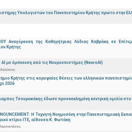
ιστήμης Υπολογιστών του Πανεπιστημίου Κρήτης πρώτο στην Ελλ
ΟΥ Αναγόρευση της Καθηγήτριας Λύδιας Καβράκη σε Επίτι
ίου Κρήτης
 - ΑΙ με έμπνευση από τις Νευροεπιστήμες (NeuroAI)
κδηλώσεις
ήμιο Κρήτης στις κορυφαίες θέσεις των ελληνικών πανεπιστημίων
gs 2026
λαμπος Τσουρακάκης έδωσε προσκεκλημένη κεντρική ομιλία στο S
OUNCEMENT: Η Τεχνητή Νοημοσύνη στην Πανεπιστημιακή Εκπαίδευ
τρικό κτίριο ΙΤΕ, αίθουσα Κ. Φωτάκη
Παρουσιάσεις