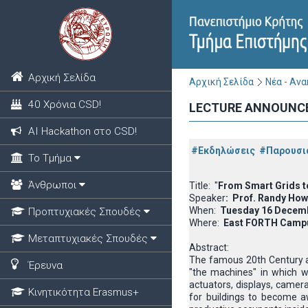
Αρχική Σελίδα
Αρχική Σελίδα
Νέα - Αν
40 Χρόνια CSD!
LECTURE ANNOUNCEME
ΑΙ Hackathon στο CSD!
#Εκδηλώσεις
#Παρουσι
Το Τμήμα
Άνθρωποι
Title: "
From Smart Grids to
Speaker
: Prof. Randy Howa
When:
Tuesday 16 Decembe
Προπτυχιακές Σπουδές
Where:
East FORTH Campus
Μεταπτυχιακές Σπουδές
Abstract:
The famous 20th Century ar
Έρευνα
"the machines" in which w
actuators, displays, camer
Κινητικότητα Erasmus+
for buildings to become a