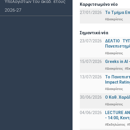
Υπολογιστών του ακαδ. έτους
Καρφιτσωμένο νέο
2026-27
27/01/2026
Το Τμήμα Επ
#Διακρίσεις
Σημαντικά νέα
23/07/2026
ΔΕΛΤΙΟ ΤΥΠ
Πανεπιστημ
#Διακρίσεις
15/07/2026
Greeks in AI
#Διακρίσεις
#Ε
13/07/2026
Το Πανεπιστ
Impact Ratin
#Διακρίσεις
30/06/2026
Ο Καθ. Χαρά
#Διακρίσεις
04/06/2026
LECTURE ANN
- 14:00, Κεν
#Εκδηλώσεις
#