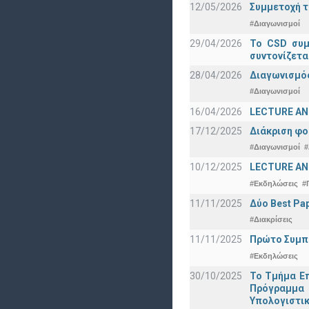
12/05/2026
Συμμετοχή τ
#Διαγωνισμοί
29/04/2026
Το CSD συμ
συντονίζετα
28/04/2026
Διαγωνισμός
#Διαγωνισμοί
16/04/2026
LECTURE ANN
17/12/2025
Διάκριση φο
#Διαγωνισμοί
#
10/12/2025
LECTURE ANN
#Εκδηλώσεις
#
11/11/2025
Δύο Best Pap
#Διακρίσεις
11/11/2025
Πρώτο Συμπό
#Εκδηλώσεις
30/10/2025
Το Τμήμα Επ
Πρόγραμμα 
Υπολογιστικ