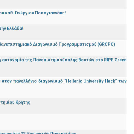
ου καθ. Γεώργιου Παπαγιαννάκη!
την Ελλάδα!
 Πανεπιστημιακό Διαγωνισμό Προγραμματισμού (GRCPC)
ή αυτονομία της Πανεπιστημιούπολης Βουτών στο RIPE Green
τον πανελλήνιο διαγωνισμό “Hellenic University Hack” των
στημίου Κρήτης
Κορυφαίων 2% Ερευνητών Παγκοσμίως