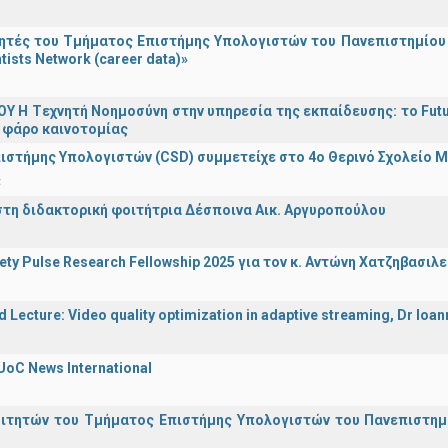
τές του Τμήματος Επιστήμης Υπολογιστών του Πανεπιστημίου 
tists Network (career data)»
Υ H Tεχνητή Νοημοσύνη στην υπηρεσία της εκπαίδευσης: το Futu
 φάρο καινοτομίας
ιστήμης Υπολογιστών (CSD) συμμετείχε στο 4ο Θερινό Σχολείο
α
στη διδακτορική φοιτήτρια Δέσποινα Αικ. Αργυροπούλου
iety Pulse Research Fellowship 2025 για τον κ. Αντώνη Χατζηβασι
d Lecture: Video quality optimization in adaptive streaming, Dr Ioa
UoC News International
οιτητών του Τμήματος Επιστήμης Υπολογιστών του Πανεπιστημ