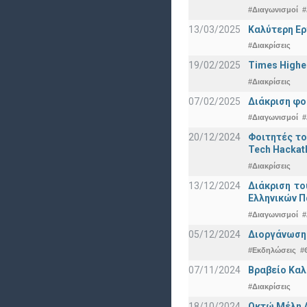
#Διαγωνισμοί
#
13/03/2025
Καλύτερη Ερ
#Διακρίσεις
19/02/2025
Times Highe
#Διακρίσεις
07/02/2025
Διάκριση φο
#Διαγωνισμοί
#
20/12/2024
Φοιτητές το
Tech Hackat
#Διακρίσεις
13/12/2024
Διάκριση το
Ελληνικών 
#Διαγωνισμοί
#
05/12/2024
Διοργάνωση 
#Εκδηλώσεις
#
07/11/2024
Βραβείο Καλ
#Διακρίσεις
18/10/2024
Οκτώ Μέλη 