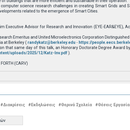
of buildings that are more efficient and sustainable in their operation.
he computer science research challenges in creating Smart Grids and S
elopments related to the emergence of Smart Cities.
im Executive Advisor for Research and Innovation (EYE-EAR&EYE), Acade
esearch Emeritus and United Microelectronics Corporation Distinguishe
ia at Berkeley (
randykatz@berkeley.edu
-
https://people.eecs.berke
ier on that same day of this talk, an Honorary Doctorate Degree Award 
ntent/uploads/2025/12/Katz-Inv.pdf
).
CS FORTH (CARV)
#Διακρίσεις
#Εκδηλώσεις
#Θερινά Σχολεία
#Θέσεις Εργασία
τών