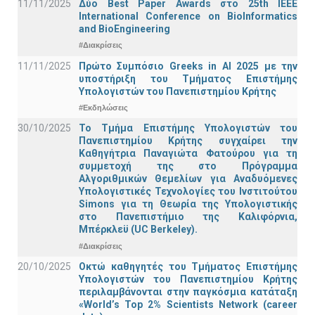
11/11/2025
Δύο Best Paper Awards στο 25th IEEE
International Conference on BioInformatics
and BioEngineering
#Διακρίσεις
11/11/2025
Πρώτο Συμπόσιο Greeks in AI 2025 με την
υποστήριξη του Τμήματος Επιστήμης
Υπολογιστών του Πανεπιστημίου Κρήτης
#Εκδηλώσεις
30/10/2025
Το Τμήμα Επιστήμης Υπολογιστών του
Πανεπιστημίου Κρήτης συγχαίρει την
Καθηγήτρια Παναγιώτα Φατούρου για τη
συμμετοχή της στο Πρόγραμμα
Αλγοριθμικών Θεμελίων για Αναδυόμενες
Υπολογιστικές Τεχνολογίες του Ινστιτούτου
Simons για τη Θεωρία της Υπολογιστικής
στο Πανεπιστήμιο της Καλιφόρνια,
Μπέρκλεϋ (UC Berkeley).
#Διακρίσεις
20/10/2025
Οκτώ καθηγητές του Τμήματος Επιστήμης
Υπολογιστών του Πανεπιστημίου Κρήτης
περιλαμβάνονται στην παγκόσμια κατάταξη
«World’s Top 2% Scientists Network (career