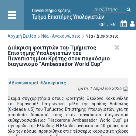
GR
EN
10
Αρχική Σελίδα
Νέα - Ανακοινώσεις
Νέα / Διακρίσεις
Διάκριση φοιτητών του Τμήματος
Επιστήμης Υπολογιστών του
Πανεπιστημίου Κρήτης στον παγκόσμιο
διαγωνισμό “Ambassador World Cup”
#Διαγωνισμοί
#Διακρίσεις
Τρίτη, 1 Απριλίου 2025
Θερμά συγχαρητήρια στους φοιτητές Θεολόγο Κοκκινέλλη
και Εμμανουήλ Πατρωνάκη, μέλη της ομάδας Δαίδαλος
(0xdeada1u5) του Τμήματος Επιστήμης Υπολογιστών, για τη
σπουδαία διάκρισή τους στον παγκόσμιο διαγωνισμό
κυβερνοασφάλειας “Hackerone Ambassador World Cup” με
την ομάδα της Ελλάδας. Η Ελλάδα, ανάμεσα σε 40 χώρες από
όλο τον κόσμο, προκρίθηκε στις τέσσερις κορυφαίες χώρες