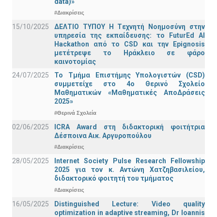
data)»
#Διακρίσεις
15/10/2025
ΔΕΛΤΙΟ ΤΥΠΟΥ H Tεχνητή Νοημοσύνη στην
υπηρεσία της εκπαίδευσης: το FuturEd AI
Hackathon από το CSD και την Epignosis
μετέτρεψε το Ηράκλειο σε φάρο
καινοτομίας
24/07/2025
Το Τμήμα Επιστήμης Υπολογιστών (CSD)
συμμετείχε στο 4ο Θερινό Σχολείο
Μαθηματικών «Μαθηματικές ΑποΔράσεις
2025»
#Θερινά Σχολεία
02/06/2025
ICRA Award στη διδακτορική φοιτήτρια
Δέσποινα Αικ. Αργυροπούλου
#Διακρίσεις
28/05/2025
Internet Society Pulse Research Fellowship
2025 για τον κ. Αντώνη Χατζηβασιλείου,
διδακτορικό φοιτητή του τμήματος
#Διακρίσεις
16/05/2025
Distinguished Lecture: Video quality
optimization in adaptive streaming, Dr Ioannis