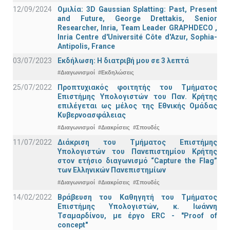
12/09/2024
Ομιλία: 3D Gaussian Splatting: Past, Present
and Future, George Drettakis, Senior
Researcher, Inria, Team Leader GRAPHDECO ,
Inria Centre d'Université Côte d'Azur, Sophia-
Antipolis, France
03/07/2023
Εκδήλωση: Η διατριβή μου σε 3 λεπτά
#Διαγωνισμοί
#Εκδηλώσεις
25/07/2022
Προπτυχιακός φοιτητής του Τμήματος
Επιστήμης Υπολογιστών του Παν. Κρήτης
επιλέγεται ως μέλος της Εθνικής Ομάδας
Κυβερνοασφάλειας
#Διαγωνισμοί
#Διακρίσεις
#Σπουδές
11/07/2022
Διάκριση του Τμήματος Επιστήμης
Υπολογιστών του Πανεπιστημίου Κρήτης
στον ετήσιο διαγωνισμό “Capture the Flag”
των Ελληνικών Πανεπιστημίων
#Διαγωνισμοί
#Διακρίσεις
#Σπουδές
14/02/2022
Βράβευση του Καθηγητή του Τμήματος
Επιστήμης Υπολογιστών, κ. Ιωάννη
Τσαμαρδίνου, με έργο ERC - "Proof of
concept"