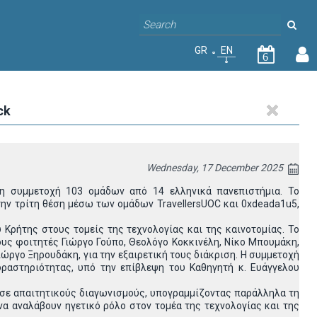
GR
EN
6
ck
Wednesday, 17 December 2025
τη συμμετοχή 103 ομάδων από 14 ελληνικά πανεπιστήμια. Το
 την τρίτη θέση μέσω των ομάδων
TravellersUOC
και 0
xdeada
1
u
5,
 Κρήτης στους τομείς της τεχνολογίας και της καινοτομίας. Το
ς φοιτητές Γιώργο Γούπο, Θεολόγο Κοκκινέλη, Νίκο Μπουμάκη,
ώργο Ξηρουδάκη, για την εξαιρετική τους διάκριση. Η συμμετοχή
ραστηριότητας, υπό την επίβλεψη του Καθηγητή κ. Ευάγγελου
ν σε απαιτητικούς διαγωνισμούς, υπογραμμίζοντας παράλληλα τη
να αναλάβουν ηγετικό ρόλο στον τομέα της τεχνολογίας και της