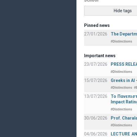
School
Hide tags
Pinned news
27/01/2026
The Departme
#Distinctions
Important news
23/07/2026
PRESS RELEAS
#Distinctions
15/07/2026
Greeks in AI
#Distinctions
#
13/07/2026
Το Πανεπιστ
Impact Ratin
#Distinctions
30/06/2026
Prof. Charal
#Distinctions
04/06/2026
LECTURE ANNO