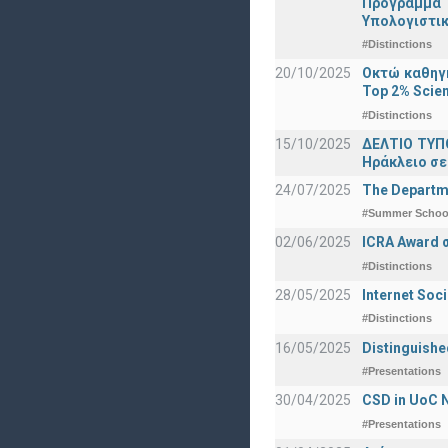
Πρόγραμμα 
Υπολογιστικ
#Distinctions
20/10/2025
Οκτώ καθηγη
Top 2% Scien
#Distinctions
15/10/2025
ΔΕΛΤΙΟ ΤΥΠΟ
Ηράκλειο σε
24/07/2025
The Departme
#Summer Schoo
02/06/2025
ICRA Award 
#Distinctions
28/05/2025
Internet Soc
#Distinctions
16/05/2025
Distinguishe
#Presentations
30/04/2025
CSD in UoC N
#Presentations