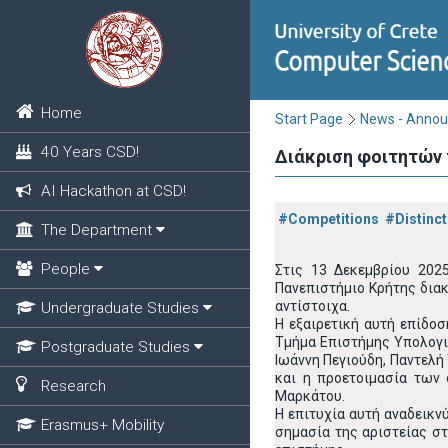
Home
Start Page
News - Anno
40 Years CSD!
Διάκριση φοιτητών τ
AI Hackathon at CSD!
#Competitions
#Distinct
The Department
People
Στις 13 Δεκεμβρίου 202
Πανεπιστήμιο Κρήτης διακ
αντίστοιχα.
Undergraduate Studies
Η εξαιρετική αυτή επίδοσ
Τμήμα Επιστήμης Υπολογι
Postgraduate Studies
Ιωάννη Πεγιούδη, Παντελή
και η προετοιμασία των 
Research
Μαρκάτου.
Η επιτυχία αυτή αναδεικν
Erasmus+ Mobility
σημασία της αριστείας στ