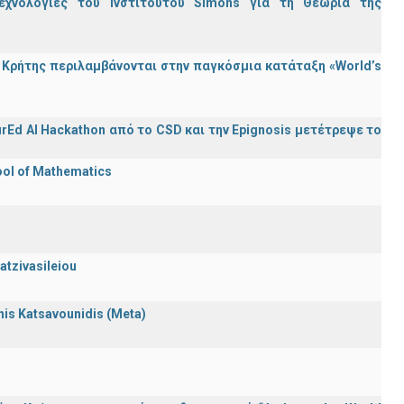
εχνολογίες του Ινστιτούτου Simons για τη Θεωρία της
Κρήτης περιλαμβάνονται στην παγκόσμια κατάταξη «World’s
rEd AI Hackathon από το CSD και την Epignosis μετέτρεψε το
ool of Mathematics
atzivasileiou
nnis Katsavounidis (Meta)