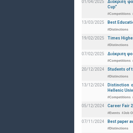
01/04/2025
Διάκριση φ
Cup”
#Competitions
13/03/2025
Best Educati
#Distinctions
19/02/2025
Times Highe
#Distinctions
07/02/2025
Διάκριση φο
#Competitions
20/12/2024
Students of 
#Distinctions
13/12/2024
Distinction 
Hellenic Univ
#Competitions
05/12/2024
Career Fair 
#Events
#Job O
07/11/2024
Best paper a
#Distinctions