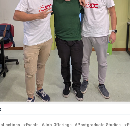
s
stinctions
#Events
#Job Offerings
#Postgraduate Studies
#P