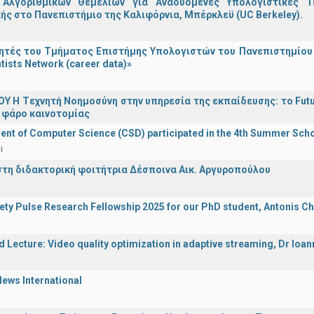
Αλγοριθμικών Θεμελίων για Αναδυόμενες Υπολογιστικές Τ
ής στο Πανεπιστήμιο της Καλιφόρνια, Μπέρκλεϋ (UC Berkeley).
τές του Τμήματος Επιστήμης Υπολογιστών του Πανεπιστημίου 
tists Network (career data)»
Υ H Tεχνητή Νοημοσύνη στην υπηρεσία της εκπαίδευσης: το Futu
 φάρο καινοτομίας
nt of Computer Science (CSD) participated in the 4th Summer Sch
l
στη διδακτορική φοιτήτρια Δέσποινα Αικ. Αργυροπούλου
iety Pulse Research Fellowship 2025 for our PhD student, Antonis Ch
d Lecture: Video quality optimization in adaptive streaming, Dr Ioa
ews International