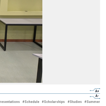
A+
A-
resentations
#Schedule
#Scholarships
#Studies
#Summer