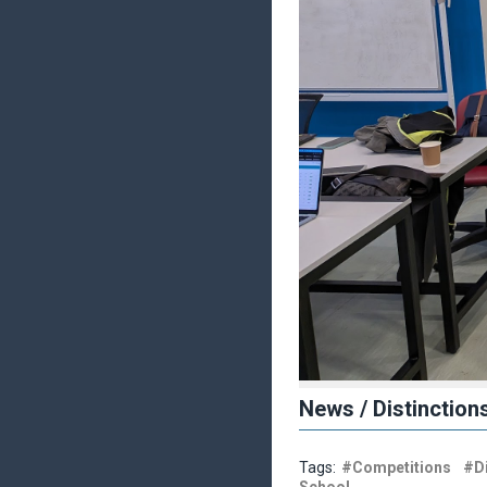
News / Distinction
Tags:
#Competitions
#Di