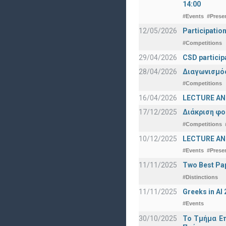
14:00
#Events
#Prese
12/05/2026
Participatio
#Competitions
29/04/2026
CSD particip
28/04/2026
Διαγωνισμός
#Competitions
16/04/2026
LECTURE ANN
17/12/2025
Διάκριση φο
#Competitions
10/12/2025
LECTURE ANN
#Events
#Prese
11/11/2025
Two Best Pap
#Distinctions
11/11/2025
Greeks in A
#Events
30/10/2025
Το Τμήμα Επ