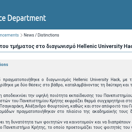
uncements
News / Distinctions
ου τμήματος στο διαγωνισμό Hellenic University Ha
ions
5 πραγματοποιήθηκε ο διαγωνισμός
Hellenic University Hack
, με 
ρίθηκε με δύο θέσεις στο βάθρο, καταλαμβάνοντας τη δεύτερη και
η αποδεικνύει την υψηλή ποιότητα εκπαίδευσης του Πανεπιστημίου
στών του Πανεπιστημίου Κρήτης εκφράζει θερμά συγχαρητήρια στου
 Τσαγκαράκη, Αλέξανδρο Φουρτούνη, καθώς και στον απόφοιτό του Γι
ομάδων πραγματοποιήθηκαν στο πλαίσιο της ακαδημαϊκής τους δ
ύει τη δυνατότητα των φοιτητών να καινοτομούν και να διαπρέπου
ο Πανεπιστήμιο Κρήτης, το οποίο προετοιμάζει τους φοιτητές του 