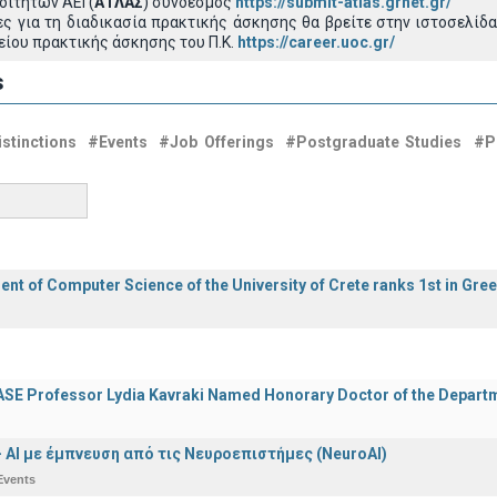
ιτητών ΑΕΙ (
ΑΤΛΑΣ
) σύνδεσμος
https://submit-atlas.grnet.gr/
 για τη διαδικασία πρακτικής άσκησης θα βρείτε στην ιστοσελίδα
είου πρακτικής άσκησης του Π.Κ.
https://career.uoc.gr/
s
stinctions
#Events
#Job Offerings
#Postgraduate Studies
#P
nt of Computer Science of the University of Crete ranks 1st in Gre
E Professor Lydia Kavraki Named Honorary Doctor of the Departmen
 - ΑΙ με έμπνευση από τις Νευροεπιστήμες (NeuroAI)
Events