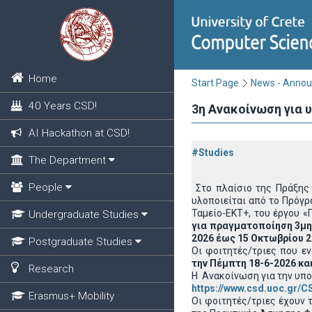
Home
Start Page
News - Anno
40 Years CSD!
3η Ανακοίνωση για
AI Hackathon at CSD!
#Studies
The Department
People
Στο πλαίσιο της Πράξης 
υλοποιείται από το Πρόγρ
Ταμείο-ΕΚΤ+, του έργου 
Undergraduate Studies
για πραγματοποίηση 3μη
2026 έως 15 Οκτωβρίου 
Postgraduate Studies
Οι φοιτητές/τριες που ε
την
Πέμπτη 18-6-2026 και
Research
Η Ανακοίνωση για την υπ
https://www.csd.uoc.gr/C
Erasmus+ Mobility
Οι φοιτητές/τριες έχουν