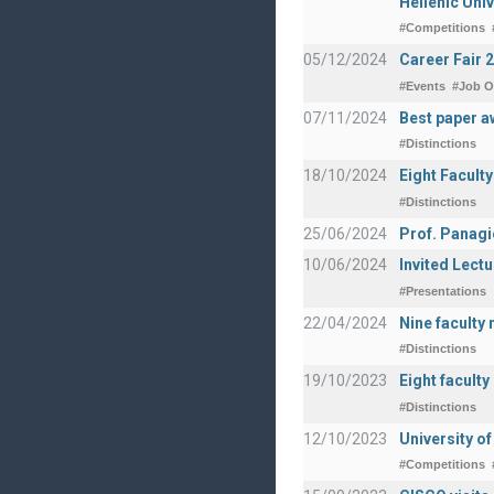
Hellenic Univ
#Competitions
05/12/2024
Career Fair 
#Events
#Job O
07/11/2024
Best paper a
#Distinctions
18/10/2024
Eight Facult
#Distinctions
25/06/2024
Prof. Panagi
10/06/2024
Invited Lect
#Presentations
22/04/2024
Nine faculty
#Distinctions
19/10/2023
Eight facult
#Distinctions
12/10/2023
University o
#Competitions