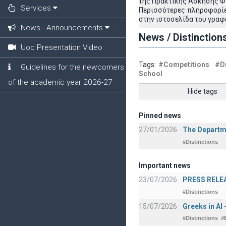
της Πρακτικής Άσκησης Φο
Services
Περισσότερες πληροφορίες
στην ιστοσελίδα του γραφ
News - Announcements
News / Distinction
Uoc Presentation Video
Tags:
#Competitions
#Di
Guidelines for the newcomers
School
of the academic year 2026-27
Hide tags
Pinned news
27/01/2026
The Departme
#Distinctions
Important news
23/07/2026
PRESS RELEAS
#Distinctions
15/07/2026
Greeks in AI
#Distinctions
#