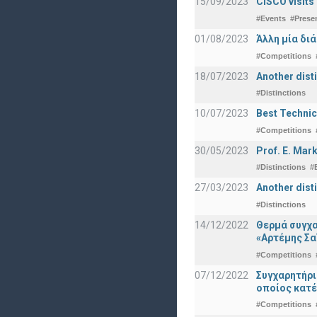
15/09/2023
CISCO visits
#Events
#Prese
01/08/2023
Άλλη μία δι
#Competitions
18/07/2023
Another disti
#Distinctions
10/07/2023
Best Technic
#Competitions
30/05/2023
Prof. E. Mar
#Distinctions
#
27/03/2023
Another dist
#Distinctions
14/12/2022
Θερμά συγχα
«Αρτέμης Σα
#Competitions
07/12/2022
Συγχαρητήρ
οποίος κατέ
#Competitions