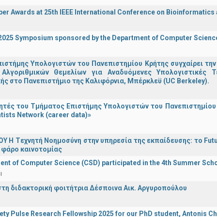
er Awards at 25th IEEE International Conference on Bioinformatics
I 2025 Symposium sponsored by the Department of Computer Scienc
ιστήμης Υπολογιστών του Πανεπιστημίου Κρήτης συγχαίρει την
Αλγοριθμικών Θεμελίων για Αναδυόμενες Υπολογιστικές Τ
ής στο Πανεπιστήμιο της Καλιφόρνια, Μπέρκλεϋ (UC Berkeley).
τές του Τμήματος Επιστήμης Υπολογιστών του Πανεπιστημίου 
tists Network (career data)»
Υ H Tεχνητή Νοημοσύνη στην υπηρεσία της εκπαίδευσης: το Futu
 φάρο καινοτομίας
nt of Computer Science (CSD) participated in the 4th Summer Sch
l
στη διδακτορική φοιτήτρια Δέσποινα Αικ. Αργυροπούλου
iety Pulse Research Fellowship 2025 for our PhD student, Antonis Ch