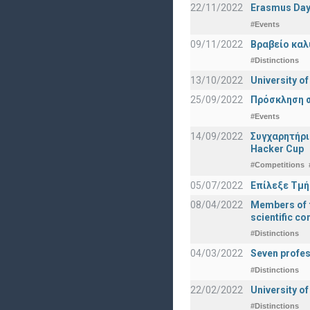
22/11/2022
Erasmus Day
#Events
09/11/2022
Βραβείο καλ
#Distinctions
13/10/2022
University o
25/09/2022
Πρόσκληση σ
#Events
14/09/2022
Συγχαρητήρι
Hacker Cup
#Competitions
05/07/2022
Επίλεξε Τμή
08/04/2022
Members of t
scientific c
#Distinctions
04/03/2022
Seven profes
#Distinctions
22/02/2022
University of
#Distinctions