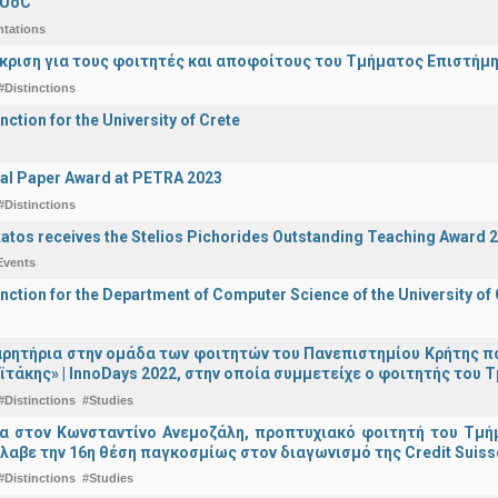
 UoC
ntations
άκριση για τους φοιτητές και αποφοίτους του Τμήματος Επιστήμ
#Distinctions
nction for the University of Crete
al Paper Award at PETRA 2023
#Distinctions
katos receives the Stelios Pichorides Outstanding Teaching Award 
Events
inction for the Department of Computer Science of the University of
ρητήρια στην ομάδα των φοιτητών του Πανεπιστημίου Κρήτης π
ϊτάκης» | InnoDays 2022, στην οποία συμμετείχε ο φοιτητής το
#Distinctions
#Studies
ια στον Κωνσταντίνο Ανεμοζάλη, προπτυχιακό φοιτητή του Τμή
λαβε την 16η θέση παγκοσμίως στον διαγωνισμό της Credit Suiss
#Distinctions
#Studies