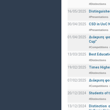
#Distinctions
16/05/2025
Distinguishe
#Presentations
30/04/2025
CSD in UoC N
#Presentations
01/04/2025
Διάκριση φ
Cup”
#Competitions
13/03/2025
Best Educati
#Distinctions
19/02/2025
Times Highe
#Distinctions
07/02/2025
Διάκριση φο
#Competitions
20/12/2024
Students of 
#Distinctions
13/12/2024
Distinction 