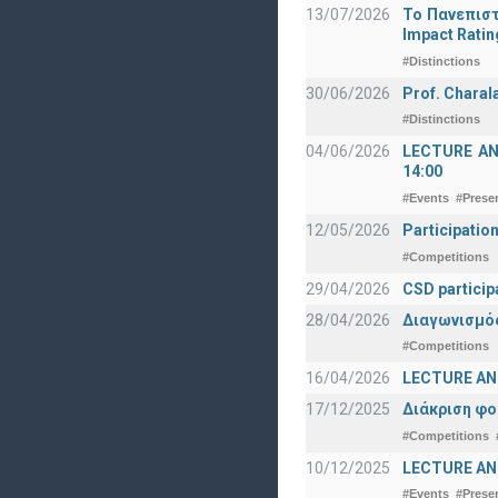
13/07/2026
Το Πανεπιστ
Impact Ratin
#Distinctions
30/06/2026
Prof. Charal
#Distinctions
04/06/2026
LECTURE ANNO
14:00
#Events
#Prese
12/05/2026
Participatio
#Competitions
29/04/2026
CSD particip
28/04/2026
Διαγωνισμός
#Competitions
16/04/2026
LECTURE ANN
17/12/2025
Διάκριση φο
#Competitions
10/12/2025
LECTURE ANN
#Events
#Prese