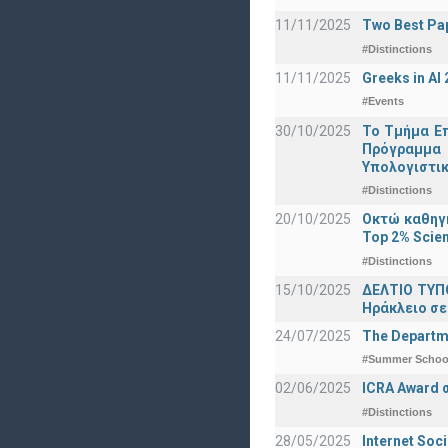
11/11/2025
Two Best Pap
#Distinctions
11/11/2025
Greeks in A
#Events
30/10/2025
Το Τμήμα Επ
Πρόγραμμα 
Υπολογιστικ
#Distinctions
20/10/2025
Οκτώ καθηγη
Top 2% Scien
#Distinctions
15/10/2025
ΔΕΛΤΙΟ ΤΥΠΟ
Ηράκλειο σε
24/07/2025
The Departme
#Summer Schoo
02/06/2025
ICRA Award 
#Distinctions
28/05/2025
Internet Soc