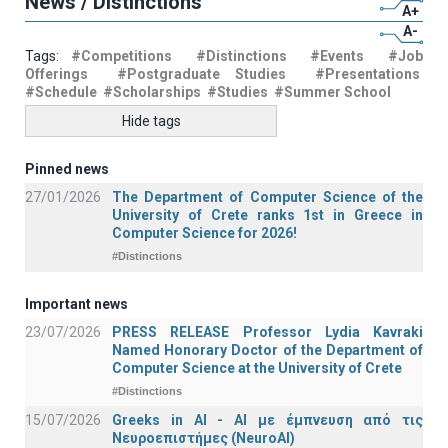
News / Distinctions
A+
A-
Tags:
#Competitions
#Distinctions
#Events
#Job
Offerings
#Postgraduate Studies
#Presentations
#Schedule
#Scholarships
#Studies
#Summer School
Hide tags
Pinned news
27/01/2026
The Department of Computer Science of the
University of Crete ranks 1st in Greece in
Computer Science for 2026!
#Distinctions
Important news
23/07/2026
PRESS RELEASE Professor Lydia Kavraki
Named Honorary Doctor of the Department of
Computer Science at the University of Crete
#Distinctions
15/07/2026
Greeks in AI - ΑΙ με έμπνευση από τις
Νευροεπιστήμες (NeuroAI)