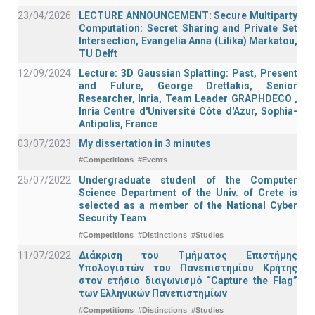
23/04/2026
LECTURE ANNOUNCEMENT: Secure Multiparty
Computation: Secret Sharing and Private Set
Intersection, Evangelia Anna (Lilika) Markatou,
TU Delft
12/09/2024
Lecture: 3D Gaussian Splatting: Past, Present
and Future, George Drettakis, Senior
Researcher, Inria, Team Leader GRAPHDECO ,
Inria Centre d'Université Côte d'Azur, Sophia-
Antipolis, France
03/07/2023
My dissertation in 3 minutes
#Competitions
#Events
25/07/2022
Undergraduate student of the Computer
Science Department of the Univ. of Crete is
selected as a member of the National Cyber
Security Team
#Competitions
#Distinctions
#Studies
11/07/2022
Διάκριση του Τμήματος Επιστήμης
Υπολογιστών του Πανεπιστημίου Κρήτης
στον ετήσιο διαγωνισμό “Capture the Flag”
των Ελληνικών Πανεπιστημίων
#Competitions
#Distinctions
#Studies