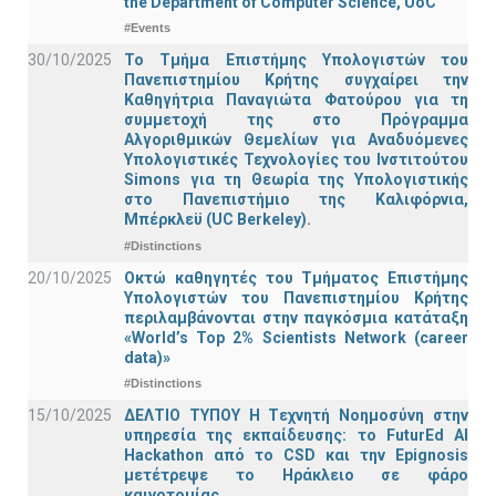
the Department of Computer Science, UoC
#Events
30/10/2025
Το Τμήμα Επιστήμης Υπολογιστών του
Πανεπιστημίου Κρήτης συγχαίρει την
Καθηγήτρια Παναγιώτα Φατούρου για τη
συμμετοχή της στο Πρόγραμμα
Αλγοριθμικών Θεμελίων για Αναδυόμενες
Υπολογιστικές Τεχνολογίες του Ινστιτούτου
Simons για τη Θεωρία της Υπολογιστικής
στο Πανεπιστήμιο της Καλιφόρνια,
Μπέρκλεϋ (UC Berkeley).
#Distinctions
20/10/2025
Οκτώ καθηγητές του Τμήματος Επιστήμης
Υπολογιστών του Πανεπιστημίου Κρήτης
περιλαμβάνονται στην παγκόσμια κατάταξη
«World’s Top 2% Scientists Network (career
data)»
#Distinctions
15/10/2025
ΔΕΛΤΙΟ ΤΥΠΟΥ H Tεχνητή Νοημοσύνη στην
υπηρεσία της εκπαίδευσης: το FuturEd AI
Hackathon από το CSD και την Epignosis
μετέτρεψε το Ηράκλειο σε φάρο
καινοτομίας