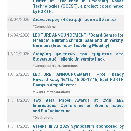
Center of Excellence in Emerging Space
Technologies (CCEST), a project coordinated
by FORTH.
28/04/2026
Διαγωνισμός «Η διατριβή μου σε 3 λεπτά»
#Competitions
16/04/2026
LECTURE ANNOUNCEMENT: "Board Games for
Finance", Günter Schmidt, Saarland University,
Germany (Erasmus+ Teaching Mobility)
17/12/2025
Διάκριση φοιτητών του τμήματος στο
διαγωνισμό Hellenic University Hack
#Competitions
#Distinctions
10/12/2025
LECTURE ANNOUNCEMENT, Prof. Randy
Howard Katz, 16/12, 16:00-17:15, East FORTH
Campus Amphitheater
#Events
#Presentations
11/11/2025
Two Best Paper Awards at 25th IEEE
International Conference on Bioinformatics
and BioEngineering
#Distinctions
11/11/2025
Greeks in AI 2025 Symposium sponsored by