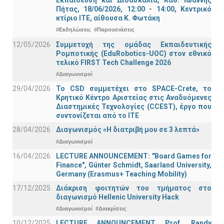
Πήτας, 18/06/2026, 12:00 - 14:00, Κεντρικό
κτίριο ΙΤΕ, αίθουσα Κ. Φωτάκη
#Εκδηλώσεις
#Παρουσιάσεις
12/05/2026
Συμμετοχή της ομάδας Εκπαιδευτικής
Ρομποτικής (EduRobotics-UOC) στον εθνικό
τελικό FIRST Tech Challenge 2026
#Διαγωνισμοί
29/04/2026
Το CSD συμμετέχει στο SPACE-Crete, το
Κρητικό Κέντρο Αριστείας στις Αναδυόμενες
Διαστημικές Τεχνολογίες (CCEST), έργο που
συντονίζεται από το ΙΤΕ
28/04/2026
Διαγωνισμός «Η διατριβή μου σε 3 λεπτά»
#Διαγωνισμοί
16/04/2026
LECTURE ANNOUNCEMENT: "Board Games for
Finance", Günter Schmidt, Saarland University,
Germany (Erasmus+ Teaching Mobility)
17/12/2025
Διάκριση φοιτητών του τμήματος στο
διαγωνισμό Hellenic University Hack
#Διαγωνισμοί
#Διακρίσεις
10/12/2025
LECTURE ANNOUNCEMENT, Prof. Randy