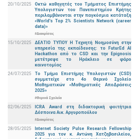
20/10/2025
Οκτώ καθηγητές του Τμήματος Επιστήμης
Υπολογιστών του Πανεπιστημίου Κρήτης
περιλαμβάνονται στην παγκόσμια κατάταξη
«World’s Top 2% Scientists Network (career
data)»
#Διακρίσεις
15/10/2025
ΔΕΛΤΙΟ ΤΥΠΟΥ H Tεχνητή Νοημοσύνη στην
υπηρεσία της εκπαίδευσης: το FuturEd AI
Hackathon από το CSD και την Epignosis
μετέτρεψε το Ηράκλειο σε φάρο
καινοτομίας
24/07/2025
Το Τμήμα Επιστήμης Υπολογιστών (CSD)
συμμετείχε στο 4ο Θερινό Σχολείο
Μαθηματικών «Μαθηματικές ΑποΔράσεις
2025»
#Θερινά Σχολεία
02/06/2025
ICRA Award στη διδακτορική φοιτήτρια
Δέσποινα Αικ. Αργυροπούλου
#Διακρίσεις
28/05/2025
Internet Society Pulse Research Fellowship
2025 για τον κ. Αντώνη Χατζηβασιλείου,