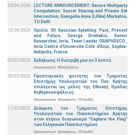
23/04/2026
LECTURE ANNOUNCEMENT: Secure Multiparty
Computation: Secret Sharing and Private Set
Intersection, Evangelia Anna (Lilika) Markatou,
TU Delft
12/09/2024
Ομιλία: 3D Gaussian Splatting: Past, Present
and Future, George Drettakis, Senior
Researcher, Inria, Team Leader GRAPHDECO ,
Inria Centre d'Université Côte d'Azur, Sophia-
Antipolis, France
03/07/2023
Εκδήλωση: Η διατριβή μου σε 3 λεπτά
#Διαγωνισμοί
#Εκδηλώσεις
25/07/2022
Προπτυχιακός φοιτητής του Τμήματος
Επιστήμης Υπολογιστών του Παν. Κρήτης
επιλέγεται ως μέλος της Εθνικής Ομάδας
Κυβερνοασφάλειας
#Διαγωνισμοί
#Διακρίσεις
#Σπουδές
11/07/2022
Διάκριση του Τμήματος Επιστήμης
Υπολογιστών του Πανεπιστημίου Κρήτης
στον ετήσιο διαγωνισμό “Capture the Flag”
των Ελληνικών Πανεπιστημίων
#Διαγωνισμοί
#Διακρίσεις
#Σπουδές