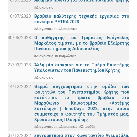
18/07/2023
Άλλη μία πρωτιά για το Πανεπιστήμιο Κρήτης
#Διακρίσεις
10/07/2023
Βραβείο καλύτερης τεχνικής εργασίας στο
συνέδριο PETRA 2023
#Διαγωνισμοί
#Διακρίσεις
30/05/2023
Ο καθηγητής του Τμήματος Ευάγγελος
Μαρκάτος τιμάται με το βραβείο Εξαίρετης
Πανεπιστημιακής Διδασκαλίας
#Διακρίσεις
#Εκδηλώσεις
27/03/2023
Άλλη μία διάκριση για το Τμήμα Επιστήμης
Υπολογιστών του Πανεπιστημίου Κρήτης
#Διακρίσεις
14/12/2022
Θερμά συγχαρητήρια στην ομάδα των
φοιτητών του Πανεπιστημίου Κρήτης που
κατέκτησε το πρώτο βραβείο στο
Μαραθώνιο Καινοτομίας «Αρτέμης
Σαϊτάκης» | InnoDays 2022, στην οποία
συμμετείχε ο φοιτητής του Τμήματός μας,
Χρυσόστομος Πλουμάκης
#Διαγωνισμοί
#Διακρίσεις
#Σπουδές
07/12/2022
Συγχαρητήρια στον Κωνσταντίνο Ανεμοζάλη,