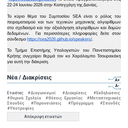
22-24 Ιουνίου 2026 στην Κοπεγχάγη της Δανίας.  
Το κύριο θέμα του Συμποσίου SEA είναι ο ρόλος του 
πειραματισμού και των τεχνικών μηχανικής αλγορίθμων 
στο σχεδιασμό και την αξιολόγηση αλγορίθμων και δομών 
δεδομένων.  Για περισσότερες πληροφορίες δείτε στον 
σύνδεσμο
https://sea2026.github.io/speakers/
.
Το Τμήμα Επιστήμης Υπολογιστών του Πανεπιστημίου 
Κρήτης συγχαίρει θερμά τον κο Χαράλαμπο Τσουρακάκη 
για αυτή την διάκριση.
Νέα / Διακρίσεις
A+
A-
Ετικέτες:
#Διαγωνισμοί
#Διακρίσεις
#Εκδηλώσεις
#Θερινά Σχολεία
#Θέσεις Εργασίας
#Μεταπτυχιακές
Σπουδές
#Παρουσιάσεις
#Πρόγραμμα
#Σπουδές
#Υποτροφίες
Απόκρυψη ετικετών