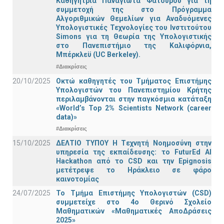
Καθηγήτρια Παναγιώτα Φατούρου για τη
συμμετοχή της στο Πρόγραμμα
Αλγοριθμικών Θεμελίων για Αναδυόμενες
Υπολογιστικές Τεχνολογίες του Ινστιτούτου
Simons για τη Θεωρία της Υπολογιστικής
στο Πανεπιστήμιο της Καλιφόρνια,
Μπέρκλεϋ (UC Berkeley).
#Διακρίσεις
20/10/2025
Οκτώ καθηγητές του Τμήματος Επιστήμης
Υπολογιστών του Πανεπιστημίου Κρήτης
περιλαμβάνονται στην παγκόσμια κατάταξη
«World’s Top 2% Scientists Network (career
data)»
#Διακρίσεις
15/10/2025
ΔΕΛΤΙΟ ΤΥΠΟΥ H Tεχνητή Νοημοσύνη στην
υπηρεσία της εκπαίδευσης: το FuturEd AI
Hackathon από το CSD και την Epignosis
μετέτρεψε το Ηράκλειο σε φάρο
καινοτομίας
24/07/2025
Το Τμήμα Επιστήμης Υπολογιστών (CSD)
συμμετείχε στο 4ο Θερινό Σχολείο
Μαθηματικών «Μαθηματικές ΑποΔράσεις
2025»