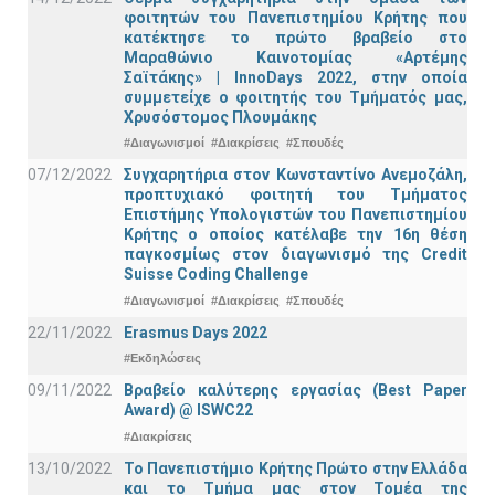
φοιτητών του Πανεπιστημίου Κρήτης που
κατέκτησε το πρώτο βραβείο στο
Μαραθώνιο Καινοτομίας «Αρτέμης
Σαϊτάκης» | InnoDays 2022, στην οποία
συμμετείχε ο φοιτητής του Τμήματός μας,
Χρυσόστομος Πλουμάκης
#Διαγωνισμοί
#Διακρίσεις
#Σπουδές
07/12/2022
Συγχαρητήρια στον Κωνσταντίνο Ανεμοζάλη,
προπτυχιακό φοιτητή του Τμήματος
Επιστήμης Υπολογιστών του Πανεπιστημίου
Κρήτης ο οποίος κατέλαβε την 16η θέση
παγκοσμίως στον διαγωνισμό της Credit
Suisse Coding Challenge
#Διαγωνισμοί
#Διακρίσεις
#Σπουδές
22/11/2022
Erasmus Days 2022
#Εκδηλώσεις
09/11/2022
Βραβείο καλύτερης εργασίας (Best Paper
Award) @ ISWC22
#Διακρίσεις
13/10/2022
Το Πανεπιστήμιο Κρήτης Πρώτο στην Ελλάδα
και το Τμήμα μας στον Τομέα της