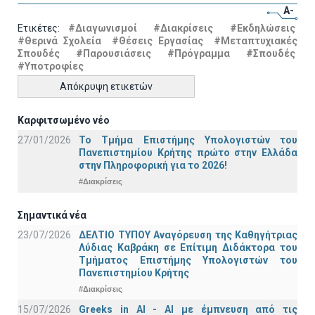
A-
Ετικέτες:
#Διαγωνισμοί
#Διακρίσεις
#Εκδηλώσεις
#Θερινά Σχολεία
#Θέσεις Εργασίας
#Μεταπτυχιακές
Σπουδές
#Παρουσιάσεις
#Πρόγραμμα
#Σπουδές
#Υποτροφίες
Απόκρυψη ετικετών
Καρφιτσωμένο νέο
27/01/2026
Το Τμήμα Επιστήμης Υπολογιστών του
Πανεπιστημίου Κρήτης πρώτο στην Ελλάδα
στην Πληροφορική για το 2026!
#Διακρίσεις
Σημαντικά νέα
23/07/2026
ΔΕΛΤΙΟ ΤΥΠΟΥ Αναγόρευση της Καθηγήτριας
Λύδιας Καβράκη σε Επίτιμη Διδάκτορα του
Τμήματος Επιστήμης Υπολογιστών του
Πανεπιστημίου Κρήτης
#Διακρίσεις
15/07/2026
Greeks in AI - ΑΙ με έμπνευση από τις