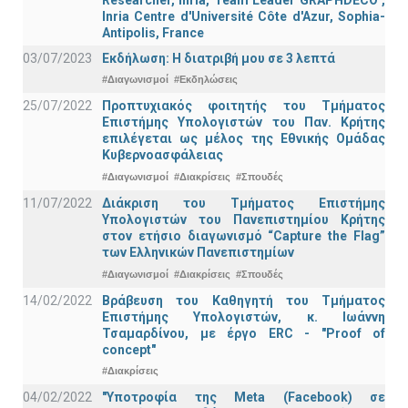
Inria Centre d'Université Côte d'Azur, Sophia-
Antipolis, France
03/07/2023
Εκδήλωση: Η διατριβή μου σε 3 λεπτά
#Διαγωνισμοί
#Εκδηλώσεις
25/07/2022
Προπτυχιακός φοιτητής του Τμήματος
Επιστήμης Υπολογιστών του Παν. Κρήτης
επιλέγεται ως μέλος της Εθνικής Ομάδας
Κυβερνοασφάλειας
#Διαγωνισμοί
#Διακρίσεις
#Σπουδές
11/07/2022
Διάκριση του Τμήματος Επιστήμης
Υπολογιστών του Πανεπιστημίου Κρήτης
στον ετήσιο διαγωνισμό “Capture the Flag”
των Ελληνικών Πανεπιστημίων
#Διαγωνισμοί
#Διακρίσεις
#Σπουδές
14/02/2022
Βράβευση του Καθηγητή του Τμήματος
Επιστήμης Υπολογιστών, κ. Ιωάννη
Τσαμαρδίνου, με έργο ERC - "Proof of
concept"
#Διακρίσεις
04/02/2022
"Υποτροφία της Meta (Facebook) σε