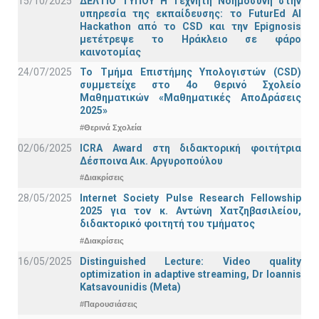
15/10/2025
ΔΕΛΤΙΟ ΤΥΠΟΥ H Tεχνητή Νοημοσύνη στην
υπηρεσία της εκπαίδευσης: το FuturEd AI
Hackathon από το CSD και την Epignosis
μετέτρεψε το Ηράκλειο σε φάρο
καινοτομίας
24/07/2025
Το Τμήμα Επιστήμης Υπολογιστών (CSD)
συμμετείχε στο 4ο Θερινό Σχολείο
Μαθηματικών «Μαθηματικές ΑποΔράσεις
2025»
#Θερινά Σχολεία
02/06/2025
ICRA Award στη διδακτορική φοιτήτρια
Δέσποινα Αικ. Αργυροπούλου
#Διακρίσεις
28/05/2025
Internet Society Pulse Research Fellowship
2025 για τον κ. Αντώνη Χατζηβασιλείου,
διδακτορικό φοιτητή του τμήματος
#Διακρίσεις
16/05/2025
Distinguished Lecture: Video quality
optimization in adaptive streaming, Dr Ioannis
Katsavounidis (Meta)
#Παρουσιάσεις