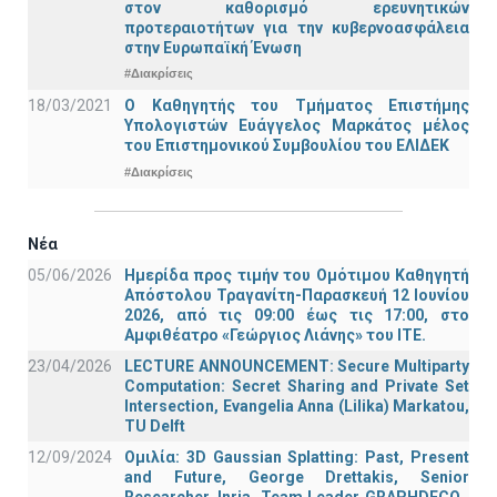
στον καθορισμό ερευνητικών
προτεραιοτήτων για την κυβερνοασφάλεια
στην Ευρωπαϊκή Ένωση
#Διακρίσεις
18/03/2021
Ο Καθηγητής του Τμήματος Επιστήμης
Υπολογιστών Ευάγγελος Μαρκάτος μέλος
του Επιστημονικού Συμβουλίου του ΕΛΙΔΕΚ
#Διακρίσεις
Νέα
05/06/2026
Ημερίδα προς τιμήν του Ομότιμου Καθηγητή
Απόστολου Τραγανίτη-Παρασκευή 12 Ιουνίου
2026, από τις 09:00 έως τις 17:00, στο
Αμφιθέατρο «Γεώργιος Λιάνης» του ΙΤΕ.
23/04/2026
LECTURE ANNOUNCEMENT: Secure Multiparty
Computation: Secret Sharing and Private Set
Intersection, Evangelia Anna (Lilika) Markatou,
TU Delft
12/09/2024
Ομιλία: 3D Gaussian Splatting: Past, Present
and Future, George Drettakis, Senior
Researcher, Inria, Team Leader GRAPHDECO ,