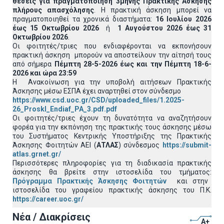
θέσεις για πραγματοποίηση 3μηνης Πρακτικής Άσκησης
πλήρους απασχόλησης
. Η πρακτική άσκηση μπορεί να
πραγματοποιηθεί τα χρονικά διαστήματα:
16 Ιουλίου 2026
έως 15 Οκτωβρίου 2026
ή
1 Αυγούστου 2026 έως 31
Οκτωβρίου 2026
.
Οι φοιτητές/τριες που ενδιαφέρονται να εκπονήσουν
πρακτική άσκηση μπορούν να αποστείλουν την αίτησή τους
από σήμερα
Πέμπτη 28-5-2026 έως και την
Πέμπτη 18-6-
2026 και ώρα 23:59
Η Ανακοίνωση για την υποβολή αιτήσεων Πρακτικής
Άσκησης μέσω ΕΣΠΑ έχει αναρτηθεί στον σύνδεσμο
https://www.csd.uoc.gr/CSD/uploaded_files/1.2025-
26_Proskl_Endiaf_PA_3.pdf.pdf
Οι φοιτητές/τριες έχουν τη δυνατότητα να αναζητήσουν
φορέα για την εκπόνηση της πρακτικής τους άσκησης μέσω
του Συστήματος Κεντρικής Υποστήριξης της Πρακτικής
Άσκησης Φοιτητών ΑΕΙ (
ΑΤΛΑΣ
) σύνδεσμος
https://submit-
atlas.grnet.gr/
Περισσότερες πληροφορίες για τη διαδικασία πρακτικής
άσκησης θα βρείτε στην ιστοσελίδα του τμήματος:
Πρόγραμμα Πρακτικής Άσκησης Φοιτητών
και στην
ιστοσελίδα του γραφείου πρακτικής άσκησης του Π.Κ.
https://career.uoc.gr/
Νέα / Διακρίσεις
A+