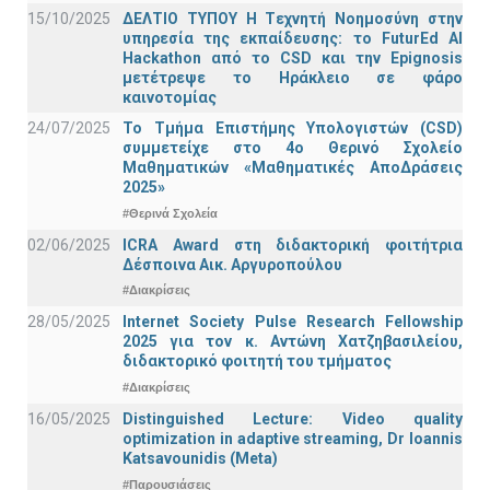
15/10/2025
ΔΕΛΤΙΟ ΤΥΠΟΥ H Tεχνητή Νοημοσύνη στην
υπηρεσία της εκπαίδευσης: το FuturEd AI
Hackathon από το CSD και την Epignosis
μετέτρεψε το Ηράκλειο σε φάρο
καινοτομίας
24/07/2025
Το Τμήμα Επιστήμης Υπολογιστών (CSD)
συμμετείχε στο 4ο Θερινό Σχολείο
Μαθηματικών «Μαθηματικές ΑποΔράσεις
2025»
#Θερινά Σχολεία
02/06/2025
ICRA Award στη διδακτορική φοιτήτρια
Δέσποινα Αικ. Αργυροπούλου
#Διακρίσεις
28/05/2025
Internet Society Pulse Research Fellowship
2025 για τον κ. Αντώνη Χατζηβασιλείου,
διδακτορικό φοιτητή του τμήματος
#Διακρίσεις
16/05/2025
Distinguished Lecture: Video quality
optimization in adaptive streaming, Dr Ioannis
Katsavounidis (Meta)
#Παρουσιάσεις