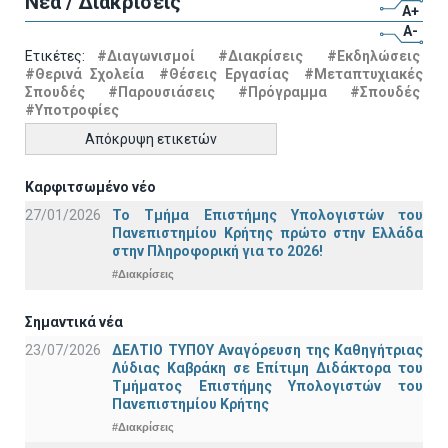
Νέα / Διακρίσεις
A+
A-
Ετικέτες:
#Διαγωνισμοί
#Διακρίσεις
#Εκδηλώσεις
#Θερινά Σχολεία
#Θέσεις Εργασίας
#Μεταπτυχιακές
Σπουδές
#Παρουσιάσεις
#Πρόγραμμα
#Σπουδές
#Υποτροφίες
Απόκρυψη ετικετών
Καρφιτσωμένο νέο
27/01/2026
Το Τμήμα Επιστήμης Υπολογιστών του
Πανεπιστημίου Κρήτης πρώτο στην Ελλάδα
στην Πληροφορική για το 2026!
#Διακρίσεις
Σημαντικά νέα
23/07/2026
ΔΕΛΤΙΟ ΤΥΠΟΥ Αναγόρευση της Καθηγήτριας
Λύδιας Καβράκη σε Επίτιμη Διδάκτορα του
Τμήματος Επιστήμης Υπολογιστών του
Πανεπιστημίου Κρήτης
#Διακρίσεις