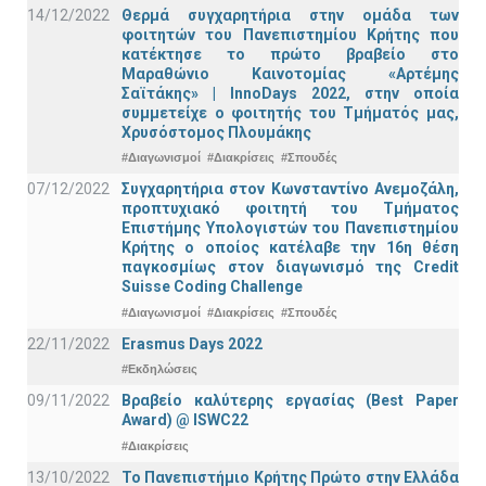
14/12/2022
Θερμά συγχαρητήρια στην ομάδα των
φοιτητών του Πανεπιστημίου Κρήτης που
κατέκτησε το πρώτο βραβείο στο
Μαραθώνιο Καινοτομίας «Αρτέμης
Σαϊτάκης» | InnoDays 2022, στην οποία
συμμετείχε ο φοιτητής του Τμήματός μας,
Χρυσόστομος Πλουμάκης
#Διαγωνισμοί
#Διακρίσεις
#Σπουδές
07/12/2022
Συγχαρητήρια στον Κωνσταντίνο Ανεμοζάλη,
προπτυχιακό φοιτητή του Τμήματος
Επιστήμης Υπολογιστών του Πανεπιστημίου
Κρήτης ο οποίος κατέλαβε την 16η θέση
παγκοσμίως στον διαγωνισμό της Credit
Suisse Coding Challenge
#Διαγωνισμοί
#Διακρίσεις
#Σπουδές
22/11/2022
Erasmus Days 2022
#Εκδηλώσεις
09/11/2022
Βραβείο καλύτερης εργασίας (Best Paper
Award) @ ISWC22
#Διακρίσεις
13/10/2022
Το Πανεπιστήμιο Κρήτης Πρώτο στην Ελλάδα