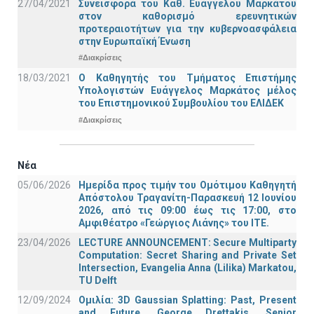
27/04/2021
Συνεισφορά του Καθ. Ευάγγελου Μαρκάτου
στον καθορισμό ερευνητικών
προτεραιοτήτων για την κυβερνοασφάλεια
στην Ευρωπαϊκή Ένωση
#Διακρίσεις
18/03/2021
Ο Καθηγητής του Τμήματος Επιστήμης
Υπολογιστών Ευάγγελος Μαρκάτος μέλος
του Επιστημονικού Συμβουλίου του ΕΛΙΔΕΚ
#Διακρίσεις
Νέα
05/06/2026
Ημερίδα προς τιμήν του Ομότιμου Καθηγητή
Απόστολου Τραγανίτη-Παρασκευή 12 Ιουνίου
2026, από τις 09:00 έως τις 17:00, στο
Αμφιθέατρο «Γεώργιος Λιάνης» του ΙΤΕ.
23/04/2026
LECTURE ANNOUNCEMENT: Secure Multiparty
Computation: Secret Sharing and Private Set
Intersection, Evangelia Anna (Lilika) Markatou,
TU Delft
12/09/2024
Ομιλία: 3D Gaussian Splatting: Past, Present
and Future, George Drettakis, Senior