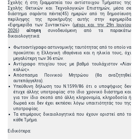
Σχολής ή στη Γραμματεία του αντίστοιχου Τμήματος της
Σχολής Θετικών και Τεχνολογικών Επιστημών, μέσα σε
διάστημα σαράντα πέντε(45) ημερών από τη δημοσίευση
περίληψης της προκήρυξης αυτής στην εφημερίδα
«Εφημερίδα των Συντακτών» (
μέχρι και την 29η Ιουνίου
2026
)
αίτηση
συνοδευόμενη από τα παρακάτω
δικαιολογητικά:
Φωτοαντίγραφο αστυνομικής ταυτότητας από το οποίο να
προκύπτει η Ελληνική ιθαγένεια και η ηλικία τους, όχι
μεγαλύτερη των 36 ετών.
Αντίγραφο πτυχίου τους με βαθμό τουλάχιστον «Λίαν
καλώς».
Απόσπασμα Ποινικού Μητρώου (θα αναζητηθεί
αυτεπάγγελτα).
Υπεύθυνη δήλωση του Ν.1599/86 ότι ο υποψήφιος δεν
έτυχε άλλης υποτροφίας στο ίδιο χρονικό διάστημα και
για τον ίδιο σκοπό από άλλη κληρονομία, κληροδοσία ή
δωρεά και δεν έχει εκπέσει λόγω υπαιτιότητάς του της
υποτροφίας.
Τα επιμέρους δικαιολογητικά που έχουν οριστεί από το
κάθε Τμήμα.
Ειδικότερα: