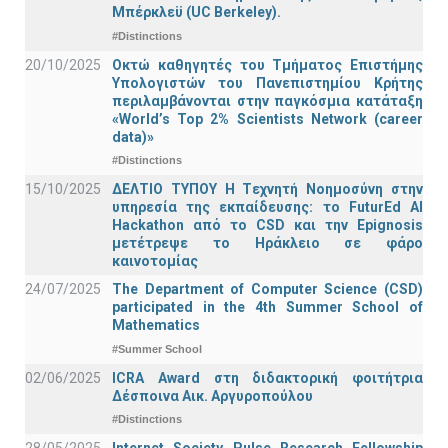
Μπέρκλεϋ (UC Berkeley).
#Distinctions
20/10/2025
Οκτώ καθηγητές του Τμήματος Επιστήμης
Υπολογιστών του Πανεπιστημίου Κρήτης
περιλαμβάνονται στην παγκόσμια κατάταξη
«World’s Top 2% Scientists Network (career
data)»
#Distinctions
15/10/2025
ΔΕΛΤΙΟ ΤΥΠΟΥ H Tεχνητή Νοημοσύνη στην
υπηρεσία της εκπαίδευσης: το FuturEd AI
Hackathon από το CSD και την Epignosis
μετέτρεψε το Ηράκλειο σε φάρο
καινοτομίας
24/07/2025
The Department of Computer Science (CSD)
participated in the 4th Summer School of
Mathematics
#Summer School
02/06/2025
ICRA Award στη διδακτορική φοιτήτρια
Δέσποινα Αικ. Αργυροπούλου
#Distinctions