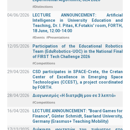
#Distinctions
04/06/2026
LECTURE ANNOUNCEMENT: Artificial
Intelligence in University Education and
Teaching, Dr. I. Pitas, K.Fotakis' room, FORTH,
18 June, 12:00-14:00
#Events
#Presentations
12/05/2026
Participation of the Educational Robotics
Team (EduRobotics-UOC) in the National Final
of FIRST Tech Challenge 2026
#Competitions
29/04/2026
CSD participates in SPACE-Crete, the Cretan
Center of Excellence in Emerging Space
Technologies (CCEST), a project coordinated
by FORTH.
28/04/2026
Διαγωνισμός «Η διατριβή μου σε 3 λεπτά»
#Competitions
16/04/2026
LECTURE ANNOUNCEMENT: "Board Games for
Finance", Günter Schmidt, Saarland University,
Germany (Erasmus+ Teaching Mobility)
17/12/2025
Διάκριση φοιτητών του τμήματος στο