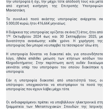
την υποτροφία ή όχι, την μέχρι τότε απόδοσή τους και μετά
από σχετική εισήγηση της Επιτροπής Υποτροφιών
Μανασσάκη.
Το συνολικό ποσό εκάστης υποτροφίας ανέρχεται σε
5.000,00 ευρώ, ήτοι 416,66€ μηνιαίως.
Η διάρκεια της υποτροφίας ορίζεται σε ένα (1) έτος, ήτοι από
ης
1
Οκτωβρίου 2024 έως και 30 Σεπτεμβρίου 2025, με
δυνατότητα ανανέωσης κάθε χρόνο. Η χορήγηση της
υποτροφίας δεν μπορεί να υπερβεί τα τέσσερα εν’ όλω έτη.
Η υποτροφία δύναται να διακοπεί εάν, για οποιονδήποτε
λόγο, ήθελε επέλθει μείωση των ετήσιων εσόδων του
Κληροδοτήματος. Στην περίπτωση αυτή ουδέν δικαίωμα
γεννάται υπέρ του υποτρόφου του οποίου διακόπηκε η
υποτροφία.
Εάν η υποτροφία διακοπεί από υπαιτιότητά τους, οι
υπότροφοι υποχρεούνται να επιστρέψουν τα ποσά της
υποτροφίας που έχουν λάβει μέχρι τότε.
Οι ενδιαφερόμενοι πρέπει να υποβάλλουν ηλεκτρονικά στη
Γραμματεία των Μεταπτυχιακών Σπουδών της Ιατρικής