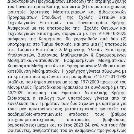
Διδακτορικών Προγραμμάτων Σπουδών) της Ιατρικής Σχολής
του Πανεπιστημίου Κρήτης και οκτώ (8) σε μεταπτυχιακούς
φοιτητές (φοιτητές Μεταπτυχιακών και Διδακτορικών
Προγραμμάτων Σπουδών) της Σχολής Θετικών και
Τεχνολογικών Επιστημών του Πανεπιστημίου Κρήτης.
Αναφορικά με τις υποτροφίες της Σχολής Θετικών και
η
Τεχνολογικών Επιστημών, σύμφωνα με την 9
/09-10-2025
απόφαση της Κοσμητείας, θα χορηγηθούν από δύο (2)
υποτροφίες στο Τμήμα Φυσικής, και από μία (1) υποτροφία
στα Τμήματα Επιστήμης & Μηχανικής Υλικών, Επιστήμης
Υπολογιστών, Βιολογίας, Μαθηματικών & Εφαρμοσμένων
Μαθηματικών-κατεύθυνση Εφαρμοσμένων Μαθηματικών,
Χημείας και Μαθηματικών και Εφαρμοσμένων Μαθηματικών-
κατεύθυνση Μαθηματικών. Η χορήγηση γίνεται σύμφωνα με
τα κριτήρια που ορίζονται στη με αριθμό 7415/21-01-1993
διαθήκη, που δημοσιεύτηκε με το αρ. 197/2000 πρακτικό του
Μονομελούς Πρωτοδικείου Ηρακλείου σε συνδυασμό με την
43/2020 απόφαση του Εφετείου Ανατολικής Κρήτης.
Ειδικότερα, η επιλογή των υποτρόφων γίνεται από τη
Συνέλευση των Τμημάτων των δύο Σχολών με κριτήριο για
τους μεν πρωτοείσακτους μεταπτυχιακούς φοιτητές τις
ακαδημαϊκές-επιστημονικές επιδόσεις τους (βαθμός
πτυχίου-μεταπτυχιακού, υποτροφίες, βραβεύσεις,
δημοσιεύσεις) μέχρι και το έτος 2023-24, ενώ για τους ήδη
φοιτούντες, ανεξαρτήτως του αν ελάμβαναν προηγουμένως