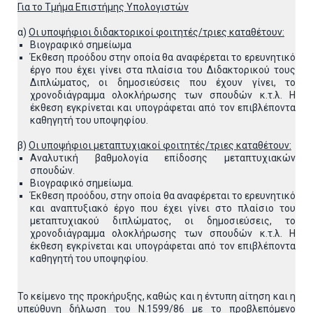
Για το Τμήμα Επιστήμης Υπολογιστών
α)
Οι υποψήφιοι διδακτορικοί φοιτητές/τριες καταθέτουν:
Βιογραφικό σημείωμα
Έκθεση προόδου στην οποία θα αναφέρεται το ερευνητικό
έργο που έχει γίνει στα πλαίσια του Διδακτορικού τους
Διπλώματος, οι δημοσιεύσεις που έχουν γίνει, το
χρονοδιάγραμμα ολοκλήρωσης των σπουδών κ.τ.λ. Η
έκθεση εγκρίνεται και υπογράφεται από τον επιβλέποντα
καθηγητή του υποψηφίου.
β)
Οι υποψήφιοι μεταπτυχιακοί φοιτητές/τριες καταθέτουν:
Αναλυτική βαθμολογία επίδοσης μεταπτυχιακών
σπουδών.
Βιογραφικό σημείωμα.
Έκθεση προόδου, στην οποία θα αναφέρεται το ερευνητικό
και αναπτυξιακό έργο που έχει γίνει στο πλαίσιο του
μεταπτυχιακού διπλώματος, οι δημοσιεύσεις, το
χρονοδιάγραμμα ολοκλήρωσης των σπουδών κ.τ.λ. Η
έκθεση εγκρίνεται και υπογράφεται από τον επιβλέποντα
καθηγητή του υποψηφίου.
Το κείμενο της προκήρυξης, καθώς και η έντυπη αίτηση και η
υπεύθυνη δήλωση του Ν.1599/86 με το προβλεπόμενο