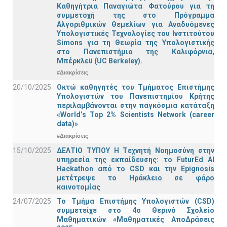
Καθηγήτρια Παναγιώτα Φατούρου για τη
συμμετοχή της στο Πρόγραμμα
Αλγοριθμικών Θεμελίων για Αναδυόμενες
Υπολογιστικές Τεχνολογίες του Ινστιτούτου
Simons για τη Θεωρία της Υπολογιστικής
στο Πανεπιστήμιο της Καλιφόρνια,
Μπέρκλεϋ (UC Berkeley).
#Διακρίσεις
20/10/2025
Οκτώ καθηγητές του Τμήματος Επιστήμης
Υπολογιστών του Πανεπιστημίου Κρήτης
περιλαμβάνονται στην παγκόσμια κατάταξη
«World’s Top 2% Scientists Network (career
data)»
#Διακρίσεις
15/10/2025
ΔΕΛΤΙΟ ΤΥΠΟΥ H Tεχνητή Νοημοσύνη στην
υπηρεσία της εκπαίδευσης: το FuturEd AI
Hackathon από το CSD και την Epignosis
μετέτρεψε το Ηράκλειο σε φάρο
καινοτομίας
24/07/2025
Το Τμήμα Επιστήμης Υπολογιστών (CSD)
συμμετείχε στο 4ο Θερινό Σχολείο
Μαθηματικών «Μαθηματικές ΑποΔράσεις