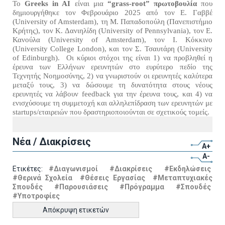
Το
Greeks in AI
είναι μια
“grass-root” πρωτοβουλία
που
δημιουργήθηκε τον Φεβρουάριο 2025 από τον Ε. Γαββέ
(University of Amsterdam), τη Μ. Παπαδοπούλη (Πανεπιστήμιο
Κρήτης), τον Κ. Δανιηλίδη (University of Pennsylvania), τον Ε.
Κανούλα (University of Amsterdam), τον Ι. Κόκκινο
(University College London), και τον Σ. Τσαυτάρη (University
of Edinburgh). Οι κύριοι στόχοι της είναι 1) να προβληθεί η
έρευνα των Ελλήνων ερευνητών στο ευρύτερο πεδίο της
Τεχνητής Νοημοσύνης, 2) να γνωριστούν οι ερευνητές καλύτερα
μεταξύ τους, 3) να δώσουμε τη δυνατότητα στους νέους
ερευνητές να λάβουν feedback για την έρευνα τους, και 4) να
ενισχύσουμε τη συμμετοχή και αλληλεπίδραση των ερευνητών με
startups/εταιρειών που δραστηριοποιούνται σε σχετικούς τομείς.
Νέα / Διακρίσεις
A+
A-
Ετικέτες:
#Διαγωνισμοί
#Διακρίσεις
#Εκδηλώσεις
#Θερινά Σχολεία
#Θέσεις Εργασίας
#Μεταπτυχιακές
Σπουδές
#Παρουσιάσεις
#Πρόγραμμα
#Σπουδές
#Υποτροφίες
Απόκρυψη ετικετών