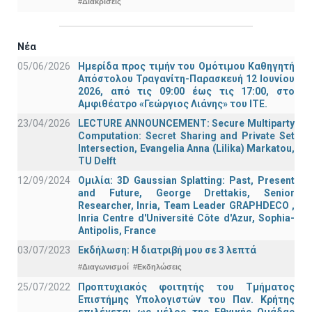
#Διακρίσεις
Νέα
05/06/2026
Ημερίδα προς τιμήν του Ομότιμου Καθηγητή
Απόστολου Τραγανίτη-Παρασκευή 12 Ιουνίου
2026, από τις 09:00 έως τις 17:00, στο
Αμφιθέατρο «Γεώργιος Λιάνης» του ΙΤΕ.
23/04/2026
LECTURE ANNOUNCEMENT: Secure Multiparty
Computation: Secret Sharing and Private Set
Intersection, Evangelia Anna (Lilika) Markatou,
TU Delft
12/09/2024
Ομιλία: 3D Gaussian Splatting: Past, Present
and Future, George Drettakis, Senior
Researcher, Inria, Team Leader GRAPHDECO ,
Inria Centre d'Université Côte d'Azur, Sophia-
Antipolis, France
03/07/2023
Εκδήλωση: Η διατριβή μου σε 3 λεπτά
#Διαγωνισμοί
#Εκδηλώσεις
25/07/2022
Προπτυχιακός φοιτητής του Τμήματος
Επιστήμης Υπολογιστών του Παν. Κρήτης
επιλέγεται ως μέλος της Εθνικής Ομάδας