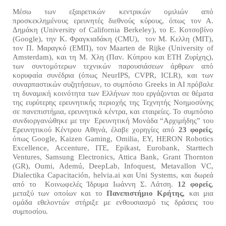
Μέσω των εξαιρετικών κεντρικών ομιλιών από
προσκεκλημένους ερευνητές διεθνούς κύρους, όπως τον Α.
Δημάκη (University of California Berkeley), το Ε. Κοτσοβίνο
(Google), την Κ. Φραγκιαδάκη (CMU), τον Μ. Κελλη (ΜΙΤ),
τον Π. Μαραγκό (ΕΜΠ), τον Maarten de Rijke (University of
Amsterdam), και τη Μ. Χλη (Παν. Κύπρου και ETH Ζυρίχης),
των συντομότερων τεχνικών παρουσιάσεων άρθρων από
κορυφαία συνέδρια (όπως NeurIPS, CVPR, ICLR), και των
συναρπαστικών συζητήσεων, το συμπόσιο Greeks in AI πρόβαλε
τη δυναμική κοινότητα των Ελλήνων που εργάζονται σε θέματα
της ευρύτερης ερευνητικής περιοχής της Τεχνητής Νοημοσύνης
σε πανεπιστήμια, ερευνητικά κέντρα, και εταιρείες. Το συμπόσιο
συνδιοργανώθηκε με την Ερευνητική Μονάδα “Αρχιμήδης” του
Ερευνητικού Κέντρου Αθηνά, έλαβε χορηγίες από
23 φορείς
,
όπως Google, Kaizen Gaming, Omilia, EY, HERON Robotics
Excellence, Accenture, ΙΤΕ, Epikast, Eurobank, Starttech
Ventures, Samsung Electronics, Attica Bank, Grant Thornton
(GR), Oumi, Ademú, DeepLab, Infoquest, Metavallon VC,
Dialectika Capacitación, helvia.ai και Uni Systems, και δωρεά
από το Κοινωφελές Ίδρυμα Ιωάννη Σ. Λάτση.
12 φορείς
,
μεταξύ των οποίων και το
Πανεπιστήμιο Κρήτης,
και μια
ομάδα εθελοντών στήριξε με ενθουσιασμό τις δράσεις του
συμποσίου.