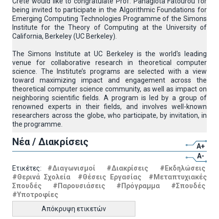
Crete would like to congratulate Prof. Panagiota Fatourou for
being invited to participate in the Algorithmic Foundations for
Emerging Computing Technologies Programme of the Simons
Institute for the Theory of Computing at the University of
California, Berkeley (UC Berkeley).
The Simons Institute at UC Berkeley is the world's leading
venue for collaborative research in theoretical computer
science. The Institute’s programs are selected with a view
toward maximizing impact and engagement across the
theoretical computer science community, as well as impact on
neighboring scientific fields. A program is led by a group of
renowned experts in their fields, and involves well-known
researchers across the globe, who participate, by invitation, in
the programme.
Νέα / Διακρίσεις
A+
A-
Ετικέτες:
#Διαγωνισμοί
#Διακρίσεις
#Εκδηλώσεις
#Θερινά Σχολεία
#Θέσεις Εργασίας
#Μεταπτυχιακές
Σπουδές
#Παρουσιάσεις
#Πρόγραμμα
#Σπουδές
#Υποτροφίες
Απόκρυψη ετικετών