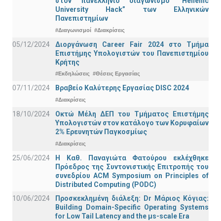
στον πανελλήνιο διαγωνισμό “Hellenic
University Hack” των Ελληνικών
Πανεπιστημίων
#Διαγωνισμοί
#Διακρίσεις
05/12/2024
Διοργάνωση Career Fair 2024 στο Τμήμα
Επιστήμης Υπολογιστών του Πανεπιστημίου
Κρήτης
#Εκδηλώσεις
#Θέσεις Εργασίας
07/11/2024
Βραβείο Καλύτερης Εργασίας DISC 2024
#Διακρίσεις
18/10/2024
Οκτώ Μέλη ΔΕΠ του Τμήματος Επιστήμης
Υπολογιστών στον κατάλογο των Κορυφαίων
2% Ερευνητών Παγκοσμίως
#Διακρίσεις
25/06/2024
Η Καθ. Παναγιώτα Φατούρου εκλέχθηκε
Πρόεδρος της Συντονιστικής Επιτροπής του
συνεδρίου ACM Symposium on Principles of
Distributed Computing (PODC)
10/06/2024
Προσκεκλημένη διάλεξη: Dr Μάριος Κόγιας:
Building Domain-Specific Operating Systems
for Low Tail Latency and the μs-scale Era