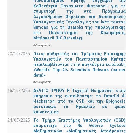
Πανεπιστημίου Κρήτης συγχαίρει την
Καθηγήτρια Παναγιώτα Φατούρου για τη
συμμετοχή της στο Πρόγραμμα
Αλγοριθμικών Θεμελίων για Αναδυόμενες
Υπολογιστικές Τεχνολογίες του Ινστιτούτου
Simons για τη Θεωρία της Υπολογιστικής
στο Πανεπιστήμιο της Καλιφόρνια,
Μπέρκλεϋ (UC Berkeley).
#Διακρίσεις
20/10/2025
Οκτώ καθηγητές του Τμήματος Επιστήμης
Υπολογιστών του Πανεπιστημίου Κρήτης
περιλαμβάνονται στην παγκόσμια κατάταξη
«World’s Top 2% Scientists Network (career
data)»
#Διακρίσεις
15/10/2025
ΔΕΛΤΙΟ ΤΥΠΟΥ H Tεχνητή Νοημοσύνη στην
υπηρεσία της εκπαίδευσης: το FuturEd AI
Hackathon από το CSD και την Epignosis
μετέτρεψε το Ηράκλειο σε φάρο
καινοτομίας
24/07/2025
Το Τμήμα Επιστήμης Υπολογιστών (CSD)
συμμετείχε στο 4ο Θερινό Σχολείο
Μαθηματικών «Μαθηματικές ΑποΔράσεις