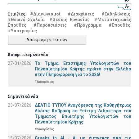
A+
A-
Ετικέτες:
#Διαγωνισμοί
#Διακρίσεις
#Εκδηλώσεις
#Θερινά Σχολεία
#Θέσεις Εργασίας
#Μεταπτυχιακές
Σπουδές
#Παρουσιάσεις
#Πρόγραμμα
#Σπουδές
#Υποτροφίες
Απόκρυψη ετικετών
Καρφιτσωμένο νέο
27/01/2026
Το Τμήμα Επιστήμης Υπολογιστών του
Πανεπιστημίου Κρήτης πρώτο στην Ελλάδα
στην Πληροφορική για το 2026!
#Διακρίσεις
Σημαντικά νέα
23/07/2026
ΔΕΛΤΙΟ ΤΥΠΟΥ Αναγόρευση της Καθηγήτριας
Λύδιας Καβράκη σε Επίτιμη Διδάκτορα του
Τμήματος Επιστήμης Υπολογιστών του
Πανεπιστημίου Κρήτης
#Διακρίσεις
15/07/2026
Greeks in AI - ΑΙ με έμπνευση από τις