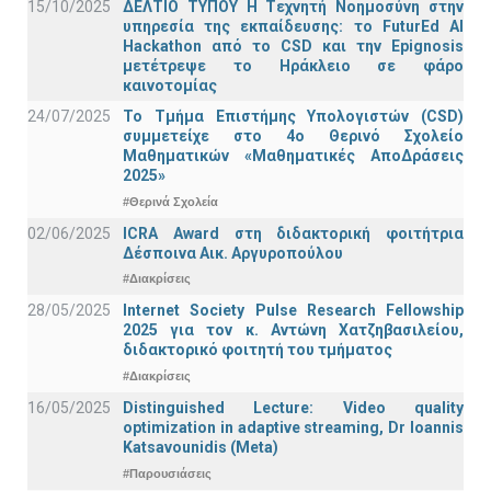
15/10/2025
ΔΕΛΤΙΟ ΤΥΠΟΥ H Tεχνητή Νοημοσύνη στην
υπηρεσία της εκπαίδευσης: το FuturEd AI
Hackathon από το CSD και την Epignosis
μετέτρεψε το Ηράκλειο σε φάρο
καινοτομίας
24/07/2025
Το Τμήμα Επιστήμης Υπολογιστών (CSD)
συμμετείχε στο 4ο Θερινό Σχολείο
Μαθηματικών «Μαθηματικές ΑποΔράσεις
2025»
#Θερινά Σχολεία
02/06/2025
ICRA Award στη διδακτορική φοιτήτρια
Δέσποινα Αικ. Αργυροπούλου
#Διακρίσεις
28/05/2025
Internet Society Pulse Research Fellowship
2025 για τον κ. Αντώνη Χατζηβασιλείου,
διδακτορικό φοιτητή του τμήματος
#Διακρίσεις
16/05/2025
Distinguished Lecture: Video quality
optimization in adaptive streaming, Dr Ioannis
Katsavounidis (Meta)
#Παρουσιάσεις