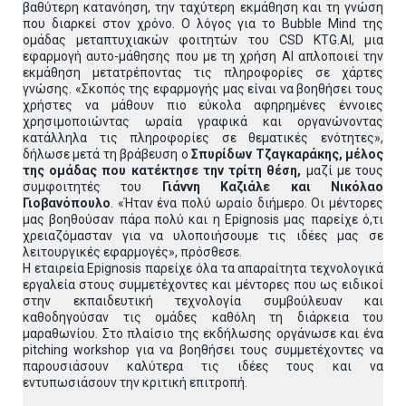
βαθύτερη κατανόηση, την ταχύτερη εκμάθηση και τη γνώση
που διαρκεί στον χρόνο. Ο λόγος για το Bubble Mind της
ομάδας μεταπτυχιακών φοιτητών του CSD KTG.AI, μια
εφαρμογή αυτο-μάθησης που με τη χρήση ΑΙ απλοποιεί την
εκμάθηση μετατρέποντας τις πληροφορίες σε χάρτες
γνώσης. «Σκοπός της εφαρμογής μας είναι να βοηθήσει τους
χρήστες να μάθουν πιο εύκολα αφηρημένες έννοιες
χρησιμοποιώντας ωραία γραφικά και οργανώνοντας
κατάλληλα τις πληροφορίες σε θεματικές ενότητες»,
δήλωσε μετά τη βράβευση o
Σπυρίδων Τζαγκαράκης, μέλος
της ομάδας που κατέκτησε την τρίτη θέση,
μαζί με τους
συμφοιτητές του
Γιάννη Καζιάλε και Νικόλαο
Γιοβανόπουλο
. «Ήταν ένα πολύ ωραίο διήμερο. Οι μέντορες
μας βοηθούσαν πάρα πολύ και η Epignosis μας παρείχε ό,τι
χρειαζόμασταν για να υλοποιήσουμε τις ιδέες μας σε
λειτουργικές εφαρμογές», πρόσθεσε.
Η εταιρεία Epignosis παρείχε όλα τα απαραίτητα τεχνολογικά
εργαλεία στους συμμετέχοντες και μέντορες που ως ειδικοί
στην εκπαιδευτική τεχνολογία συμβούλευαν και
καθοδηγούσαν τις ομάδες καθόλη τη διάρκεια του
μαραθωνίου. Στο πλαίσιο της εκδήλωσης οργάνωσε και ένα
pitching workshop για να βοηθήσει τους συμμετέχοντες να
παρουσιάσουν καλύτερα τις ιδέες τους και να
εντυπωσιάσουν την κριτική επιτροπή.