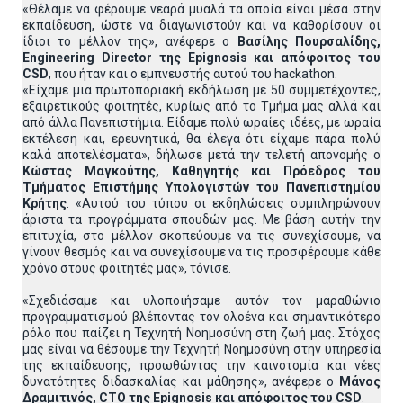
«Θέλαμε να φέρουμε νεαρά μυαλά τα οποία είναι μέσα στην
εκπαίδευση, ώστε να διαγωνιστούν και να καθορίσουν οι
ίδιοι το μέλλον της», ανέφερε ο
Βασίλης Πουρσαλίδης,
Engineering
Director
της
Epignosis
και απόφοιτος του
CSD
, που ήταν και ο εμπνευστής αυτού του hackathon.
«Είχαμε μια πρωτοποριακή εκδήλωση με 50 συμμετέχοντες,
εξαιρετικούς φοιτητές, κυρίως από το Τμήμα μας αλλά και
από άλλα Πανεπιστήμια. Είδαμε πολύ ωραίες ιδέες, με ωραία
εκτέλεση και, ερευνητικά, θα έλεγα ότι είχαμε πάρα πολύ
καλά αποτελέσματα», δήλωσε μετά την τελετή απονομής ο
Κώστας Μαγκούτης, Καθηγητής και Πρόεδρος του
Τμήματος Επιστήμης Υπολογιστών του Πανεπιστημίου
Κρήτης
. «Αυτού του τύπου οι εκδηλώσεις συμπληρώνουν
άριστα τα προγράμματα σπουδών μας. Με βάση αυτήν την
επιτυχία, στο μέλλον σκοπεύουμε να τις συνεχίσουμε, να
γίνουν θεσμός και να συνεχίσουμε να τις προσφέρουμε κάθε
χρόνο στους φοιτητές μας», τόνισε.
«Σχεδιάσαμε και υλοποιήσαμε αυτόν τον μαραθώνιο
προγραμματισμού βλέποντας τον ολοένα και σημαντικότερο
ρόλο που παίζει η Τεχνητή Νοημοσύνη στη ζωή μας. Στόχος
μας είναι να θέσουμε την Τεχνητή Νοημοσύνη στην υπηρεσία
της εκπαίδευσης, προωθώντας την καινοτομία και νέες
δυνατότητες διδασκαλίας και μάθησης», ανέφερε ο
Μάνος
Δραμιτινός,
CTO
της
Epignosis
και απόφοιτος του
CSD
.