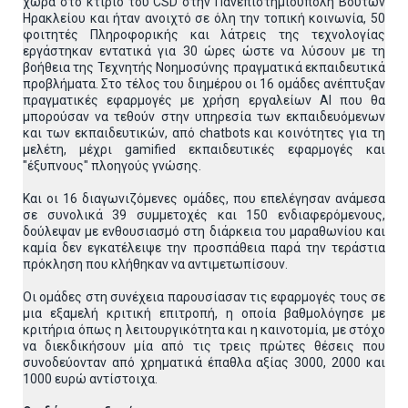
χώρα στο κτίριο του CSD στην Πανεπιστημιούπολη Βουτών
Ηρακλείου και ήταν ανοιχτό σε όλη την τοπική κοινωνία, 50
φοιτητές Πληροφορικής και λάτρεις της τεχνολογίας
εργάστηκαν εντατικά για 30 ώρες ώστε να λύσουν με τη
βοήθεια της Τεχνητής Νοημοσύνης πραγματικά εκπαιδευτικά
προβλήματα. Στο τέλος του διημέρου οι 16 ομάδες ανέπτυξαν
πραγματικές εφαρμογές με χρήση εργαλείων ΑΙ που θα
μπορούσαν να τεθούν στην υπηρεσία των εκπαιδευόμενων
και των εκπαιδευτικών, από chatbots και κοινότητες για τη
μελέτη, μέχρι gamified εκπαιδευτικές εφαρμογές και
"έξυπνους" πλοηγούς γνώσης.
Και οι 16 διαγωνιζόμενες ομάδες, που επελέγησαν ανάμεσα
σε συνολικά 39 συμμετοχές και 150 ενδιαφερόμενους,
δούλεψαν με ενθουσιασμό στη διάρκεια του μαραθωνίου και
καμία δεν εγκατέλειψε την προσπάθεια παρά την τεράστια
πρόκληση που κλήθηκαν να αντιμετωπίσουν.
Οι ομάδες στη συνέχεια παρουσίασαν τις εφαρμογές τους σε
μια εξαμελή κριτική επιτροπή, η οποία βαθμολόγησε με
κριτήρια όπως η λειτουργικότητα και η καινοτομία, με στόχο
να διεκδικήσουν μία από τις τρεις πρώτες θέσεις που
συνοδεύονταν από χρηματικά έπαθλα αξίας 3000, 2000 και
1000 ευρώ αντίστοιχα.