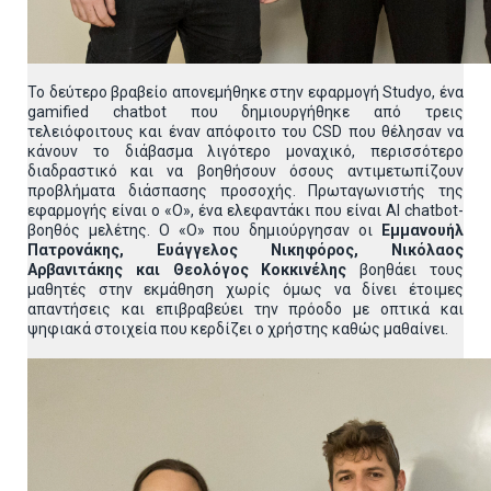
Το δεύτερο βραβείο απονεμήθηκε στην εφαρμογή Studyo, ένα
gamified chatbot που δημιουργήθηκε από τρεις
τελειόφοιτους και έναν απόφοιτο του CSD που θέλησαν να
κάνουν το διάβασμα λιγότερο μοναχικό, περισσότερο
διαδραστικό και να βοηθήσουν όσους αντιμετωπίζουν
προβλήματα διάσπασης προσοχής. Πρωταγωνιστής της
εφαρμογής είναι ο «Ο», ένα ελεφαντάκι που είναι AI chatbot-
βοηθός μελέτης. O «O» που δημιούργησαν οι
Εμμανουήλ
Πατρονάκης, Ευάγγελος Νικηφόρος, Νικόλαος
Αρβανιτάκης και Θεολόγος Κοκκινέλης
βοηθάει τους
μαθητές στην εκμάθηση χωρίς όμως να δίνει έτοιμες
απαντήσεις και επιβραβεύει την πρόοδο με οπτικά και
ψηφιακά στοιχεία που κερδίζει ο χρήστης καθώς μαθαίνει.