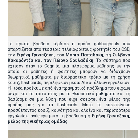
Το πρώτο βραβείο κέρδισε η ομάδα gabbaghouls που
απαρτίζεται από τέσσερις τελειόφοιτους φοιτητές του CSD,
την Ειρήνη Γρινιεζάκη, τον Μάριο Παπαδάκη, τη Συλβάνα
Κακαρόντζα και τον Γιώργο Σουλαδάκη
. Το σύστημα που
έχτισαν ήταν το Cognito, μια πλατφόρμα μάθησης με την
οποία οι μαθητές ή φοιτητές μπορούν να διδαχθούν
θεωρητικά μαθήματα με διαδραστικό τρόπο με τη χρήση
κουίζ, flashcards, περιλήψεων μέσω AI και άλλων εργαλείων.
«Η ιδέα προέκυψε από ένα πραγματικό πρόβλημα που είχαμε
μέχρι και το τρίτο έτος με τα θεωρητικά μαθήματα και τη
βασίσαμε σε μια λύση που είχε σκεφτεί ένα μέλος της
ομάδας μας για τα flashcards. Μετά το επεκτείναμε
προσθέτοντας κουίζ, κοινότητα και ολοένα και περισσότερα
εργαλεία», ανέφερε μετά τη βράβευση η
Ειρήνη Γρινιεζάκη,
μέλος της νικήτριας ομάδας
.