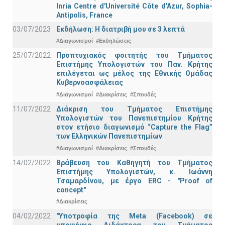
Inria Centre d'Université Côte d'Azur, Sophia-
Antipolis, France
03/07/2023
Εκδήλωση: Η διατριβή μου σε 3 λεπτά
#Διαγωνισμοί
#Εκδηλώσεις
25/07/2022
Προπτυχιακός φοιτητής του Τμήματος
Επιστήμης Υπολογιστών του Παν. Κρήτης
επιλέγεται ως μέλος της Εθνικής Ομάδας
Κυβερνοασφάλειας
#Διαγωνισμοί
#Διακρίσεις
#Σπουδές
11/07/2022
Διάκριση του Τμήματος Επιστήμης
Υπολογιστών του Πανεπιστημίου Κρήτης
στον ετήσιο διαγωνισμό “Capture the Flag”
των Ελληνικών Πανεπιστημίων
#Διαγωνισμοί
#Διακρίσεις
#Σπουδές
14/02/2022
Βράβευση του Καθηγητή του Τμήματος
Επιστήμης Υπολογιστών, κ. Ιωάννη
Τσαμαρδίνου, με έργο ERC - "Proof of
concept"
#Διακρίσεις
04/02/2022
"Υποτροφία της Meta (Facebook) σε