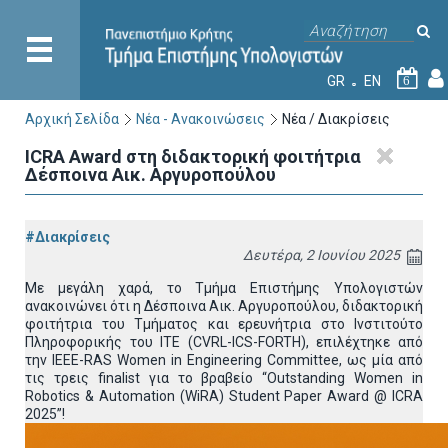
GR
EN
6
Αρχική Σελίδα
Νέα - Ανακοινώσεις
Νέα / Διακρίσεις
ICRA Award στη διδακτορική φοιτήτρια
Δέσποινα Αικ. Αργυροπούλου
#Διακρίσεις
Δευτέρα, 2 Ιουνίου 2025
Με μεγάλη χαρά, το Τμήμα Επιστήμης Υπολογιστών
ανακοινώνει ότι η Δέσποινα Αικ. Αργυροπούλου, διδακτορική
φοιτήτρια του Τμήματος και ερευνήτρια στο Ινστιτούτο
Πληροφορικής του ΙΤΕ (CVRL-ICS-FORTH), επιλέχτηκε από
την IEEE-RAS Women in Engineering Committee, ως μία από
τις τρεις finalist για το βραβείο “Outstanding Women in
Robotics & Automation (WiRA) Student Paper Award @ ICRA
2025”!