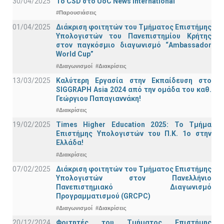
30/04/2025
To CSD στο UoC News International
#Παρουσιάσεις
01/04/2025
Διάκριση φοιτητών του Τμήματος Επιστήμης
Υπολογιστών του Πανεπιστημίου Κρήτης
στον παγκόσμιο διαγωνισμό “Ambassador
World Cup”
#Διαγωνισμοί
#Διακρίσεις
13/03/2025
Καλύτερη Εργασία στην Εκπαίδευση στο
SIGGRAPH Asia 2024 από την ομάδα του καθ.
Γεώργιου Παπαγιαννάκη!
#Διακρίσεις
19/02/2025
Times Higher Education 2025: Το Τμήμα
Επιστήμης Υπολογιστών του Π.Κ. 1ο στην
Ελλάδα!
#Διακρίσεις
07/02/2025
Διάκριση φοιτητών του Τμήματος Επιστήμης
Υπολογιστών στον Πανελλήνιο
Πανεπιστημιακό Διαγωνισμό
Προγραμματισμού (GRCPC)
#Διαγωνισμοί
#Διακρίσεις
20/12/2024
Φοιτητές του Τμήματος Επιστήμης