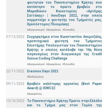
φοιτητών του Πανεπιστημίου Κρήτης που
κατέκτησε το πρώτο βραβείο στο
Μαραθώνιο Καινοτομίας «Αρτέμης
Σαϊτάκης» | InnoDays 2022, στην οποία
συμμετείχε ο φοιτητής του Τμήματός μας,
Χρυσόστομος Πλουμάκης
#Διαγωνισμοί
#Διακρίσεις
#Σπουδές
07/12/2022
Συγχαρητήρια στον Κωνσταντίνο Ανεμοζάλη,
προπτυχιακό φοιτητή του Τμήματος
Επιστήμης Υπολογιστών του Πανεπιστημίου
Κρήτης ο οποίος κατέλαβε την 16η θέση
παγκοσμίως στον διαγωνισμό της Credit
Suisse Coding Challenge
#Διαγωνισμοί
#Διακρίσεις
#Σπουδές
22/11/2022
Erasmus Days 2022
#Εκδηλώσεις
09/11/2022
Βραβείο καλύτερης εργασίας (Best Paper
Award) @ ISWC22
#Διακρίσεις
13/10/2022
Το Πανεπιστήμιο Κρήτης Πρώτο στην Ελλάδα
και το Τμήμα μας στον Τομέα της