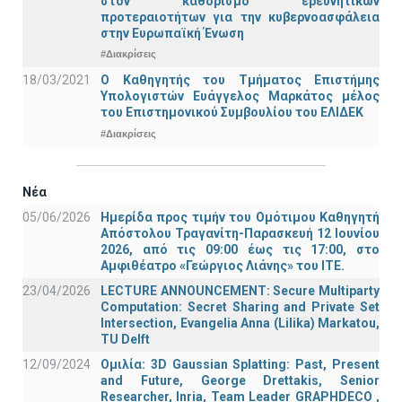
στον καθορισμό ερευνητικών
προτεραιοτήτων για την κυβερνοασφάλεια
στην Ευρωπαϊκή Ένωση
#Διακρίσεις
18/03/2021
Ο Καθηγητής του Τμήματος Επιστήμης
Υπολογιστών Ευάγγελος Μαρκάτος μέλος
του Επιστημονικού Συμβουλίου του ΕΛΙΔΕΚ
#Διακρίσεις
Νέα
05/06/2026
Ημερίδα προς τιμήν του Ομότιμου Καθηγητή
Απόστολου Τραγανίτη-Παρασκευή 12 Ιουνίου
2026, από τις 09:00 έως τις 17:00, στο
Αμφιθέατρο «Γεώργιος Λιάνης» του ΙΤΕ.
23/04/2026
LECTURE ANNOUNCEMENT: Secure Multiparty
Computation: Secret Sharing and Private Set
Intersection, Evangelia Anna (Lilika) Markatou,
TU Delft
12/09/2024
Ομιλία: 3D Gaussian Splatting: Past, Present
and Future, George Drettakis, Senior
Researcher, Inria, Team Leader GRAPHDECO ,