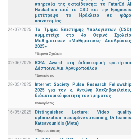
υπηρεσία της εκπαίδευσης: το FuturEd AI
Hackathon από το CSD και την Epignosis
μετέτρεψε το Ηράκλειο σε φάρο
καινοτομίας
24/07/2025
Το Τμήμα Επιστήμης Υπολογιστών (CSD)
συμμετείχε στο 4ο Θερινό Σχολείο
Μαθηματικών «Μαθηματικές ΑποΔράσεις
2025»
#Θερινά Σχολεία
02/06/2025
ICRA Award στη διδακτορική φοιτήτρια
Δέσποινα Αικ. Αργυροπούλου
#Διακρίσεις
28/05/2025
Internet Society Pulse Research Fellowship
2025 για τον κ. Αντώνη Χατζηβασιλείου,
διδακτορικό φοιτητή του τμήματος
#Διακρίσεις
16/05/2025
Distinguished Lecture: Video quality
optimization in adaptive streaming, Dr Ioannis
Katsavounidis (Meta)
#Παρουσιάσεις