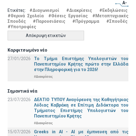
A-
Ετικέτες:
#Διαγωνισμοί
#Διακρίσεις
#Εκδηλώσεις
#Θερινά Σχολεία
#Θέσεις Εργασίας
#Μεταπτυχιακές
Σπουδές
#Παρουσιάσεις
#Πρόγραμμα
#Σπουδές
#Υποτροφίες
Απόκρυψη ετικετών
Καρφιτσωμένο νέο
27/01/2026
Το Τμήμα Επιστήμης Υπολογιστών του
Πανεπιστημίου Κρήτης πρώτο στην Ελλάδα
στην Πληροφορική για το 2026!
#Διακρίσεις
Σημαντικά νέα
23/07/2026
ΔΕΛΤΙΟ ΤΥΠΟΥ Αναγόρευση της Καθηγήτριας
Λύδιας Καβράκη σε Επίτιμη Διδάκτορα του
Τμήματος Επιστήμης Υπολογιστών του
Πανεπιστημίου Κρήτης
#Διακρίσεις
15/07/2026
Greeks in AI - ΑΙ με έμπνευση από τις