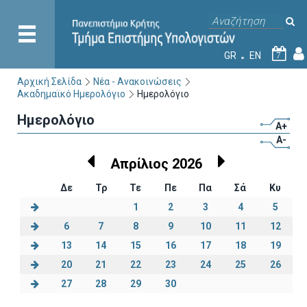
GR
EN
7
Αρχική Σελίδα
Νέα - Ανακοινώσεις
Ακαδημαϊκό Ημερολόγιο
Ημερολόγιο
Ημερολόγιο
A+
A-
Απρίλιος 2026
Δε
Τρ
Τε
Πε
Πα
Σά
Κυ
1
2
3
4
5
6
7
8
9
10
11
12
13
14
15
16
17
18
19
20
21
22
23
24
25
26
27
28
29
30