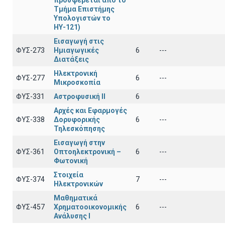
προσφέρεται απο το
Τμήμα Επιστήμης
Υπολογιστών το
ΗΥ-121)
Εισαγωγή στις
ΦΥΣ-273
Ημιαγωγικές
6
---
Διατάξεις
Ηλεκτρονική
ΦΥΣ-277
6
---
Μικροσκοπία
ΦΥΣ-331
Αστροφυσική ΙΙ
6
Αρχές και Εφαρμογές
ΦΥΣ-338
Δορυφορικής
6
---
Τηλεσκόπησης
Εισαγωγή στην
ΦΥΣ-361
Οπτοηλεκτρονική –
6
---
Φωτονική
Στοιχεία
ΦΥΣ-374
7
---
Ηλεκτρονικών
Μαθηματικά
ΦΥΣ-457
Χρηματοοικονομικής
6
---
Ανάλυσης Ι