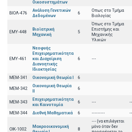
Οικοσυστημάτων
Ανάλυση Γενετικών
Οπως στο Τμήμα
ΒΙΟΛ-476
6
Δεδομένων
Βιολογίας
Όπως στο Τμήμα
Βιοϊατρική
Επιστήμης και
ΕΜΥ-448
5
Μηχανική
Μηχανικής
Υλικών
Νεοφυής
Επιχειρηματικότητα
ΕΜΥ-461
και Διαχείριση
6
---
Διανοητικής
Ιδιοκτησίας
ΜΕΜ-341
Οικονομική Θεωρία Ι
6
Οικονομική Θεωρία
ΜΕΜ-342
6
ΙΙ
Επιχειρηματικότητα
ΜΕΜ-343
6
---
-
και Καινοτομία
ΜΕΜ-344
Διεθνή Μαθηματικά
6
---------
-
--- (να επιλέγεται
Μακροοικονομική
μόνο όταν δεν
ΟΙΚ-1002
8
Θεωρία Ι
προσφέρεται το