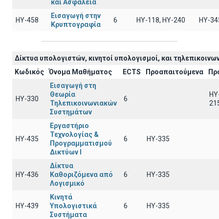
και Ασφάλεια
Εισαγωγή στην
ΗΥ-458
6
ΗΥ-118, ΗΥ-240
ΗΥ-34
Κρυπτογραφία
Δίκτυα υπολογιστών, κινητοί υπολογισμοί, και τηλεπικοινων
Κωδικός
Όνομα Μαθήματος
ECTS
Προαπαιτούμενα
Πρ
Εισαγωγή στη
Θεωρία
HY
ΗΥ-330
6
Τηλεπικοινωνιακών
21
Συστημάτων
Εργαστήριο
Τεχνολογίας &
ΗΥ-435
6
HY-335
Προγραμματισμού
Δικτύων Ι
Δίκτυα
ΗΥ-436
Καθοριζόμενα από
6
HY-335
Λογισμικό
Κινητά
ΗΥ-439
Υπολογιστικά
6
HY-335
Συστήματα