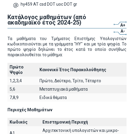
hy459 AT csd DOT uoc DOT gr
Κατάλογος μαθημάτων (από
ακαδημαϊκό έτος 2024-25)
A+
A-
Τα μαθήματα του Τμήματος Επιστήμης Υπολογιστών
κωδικοποιούνται με τα γράμματα "ΗΥ" και με τρία ψηφία. Το
πρώτο ψηφίο δηλώνει το έτος κατά το οποίο συνήθως
παρακολουθείται το μάθημα:
Πρώτο
Κανονικό Έτος Παρακολούθησης
Ψηφίο
1,2,3,4
Πρώτο, Δεύτερο, Τρίτο, Τέταρτο
5,6
Μεταπτυχιακά μαθήματα
7,8,9
Ειδικά θέματα
Περιοχές Μαθημάτων
Κωδικός
Επιστημονική Περιοχή
Αρχιτεκτoνική υπολογιστών και μικρο-
A1