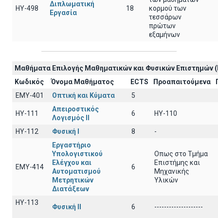
Διπλωματική
HY-498
18
κορμού των
Εργασία
τεσσάρων
πρώτων
εξαμήνων
Μαθήματα Επιλογής Μαθηματικών και Φυσικών Επιστημών (
Κωδικός
Όνομα Μαθήματος
ECTS
Προαπαιτούμενα
EΜY-401
Οπτική και Κύματα
5
Απειροστικός
HY-111
6
HY-110
Λογισμός ΙI
HY-112
Φυσική I
8
-
Εργαστήριο
Υπολογιστικού
Οπως στο Τμήμα
Ελέγχου και
Επιστήμης και
ΕΜΥ-414
6
Αυτοματισμού
Μηχανικής
Μετρητικών
Υλικών
Διατάξεων
ΗΥ-113
Φυσική ΙΙ
6
--------------------