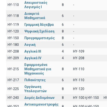
Απειροστικός
HY-110
8
-
Λογισμός Ι
Διακριτά
HY-118
6
-
Μαθηματικά
HY-119
Γραμμική Άλγεβρα
6
-
HY-120
Ψηφιακή Σχεδίαση
8
-
HY-150
Προγραμματισμός
8
-
HY-180
Λογική
6
-
HY-208
Αγγλικά III
4
HY-109
HY-209
Αγγλικά IV
4
HY-208
Εφαρμοσμένα
HY-215
Μαθηματικά για
8
ΗΥ-110
Μηχανικούς
HY-217
Πιθανότητες
6
ΗΥ-110
Οργάνωση
HY-225
8
HY-120
Υπολογιστών
HY-240
Δομές Δεδομένων
8
HY-100 ή HY-150
H
Αντικειμενοστρεφής
HY-252
8
ΗΥ-100 ή HY-150