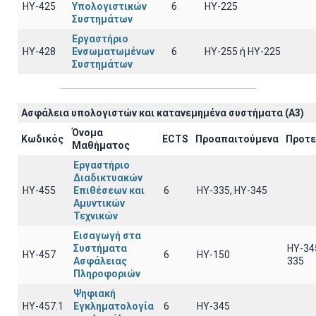
ΗΥ-425
Υπολογιστικών
6
HY-225
Συστημάτων
Εργαστήριο
ΗΥ-428
Ενσωματωμένων
6
ΗΥ-255 ή HY-225
Συστημάτων
Ασφάλεια υπολογιστών και κατανεμημένα συστήματα (A3)
Όνομα
Κωδικός
ECTS
Προαπαιτούμενα
Προτε
Μαθήματος
Εργαστήριο
Διαδικτυακών
ΗΥ-455
Επιθέσεων και
6
ΗΥ-335, HY-345
Αμυντικών
Τεχνικών
Εισαγωγή στα
Συστήματα
HY-34
ΗΥ-457
6
HY-150
Ασφάλειας
335
Πληροφοριών
Ψηφιακή
ΗΥ-457.1
Εγκληματολογία
6
ΗΥ-345