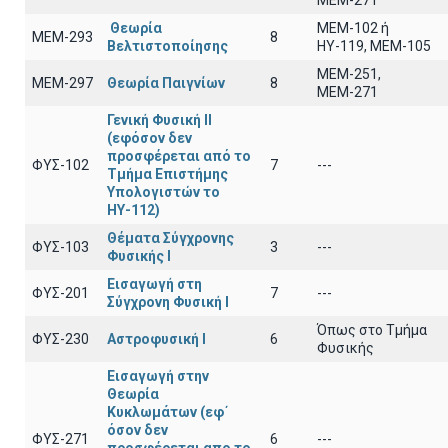
ΜΕΜ-271
Θεωρία
ΜΕΜ-102 ή
ΜΕΜ-293
8
Βελτιστοποίησης
ΗΥ-119, ΜΕΜ-105
ΜΕΜ-251,
ΜΕΜ-297
Θεωρία Παιγνίων
8
ΜΕΜ-271
Γενική Φυσική ΙΙ
(εφόσον δεν
προσφέρεται από το
ΦΥΣ-102
7
---
Τμήμα Επιστήμης
Υπολογιστών το
ΗΥ-112)
Θέματα Σύγχρονης
ΦΥΣ-103
3
---
Φυσικής Ι
Εισαγωγή στη
ΦΥΣ-201
7
---
Σύγχρονη Φυσική Ι
Όπως στο Τμήμα
ΦΥΣ-230
Αστροφυσική Ι
6
Φυσικής
Εισαγωγή στην
Θεωρία
Κυκλωμάτων (εφ΄
όσον δεν
ΦΥΣ-271
6
---