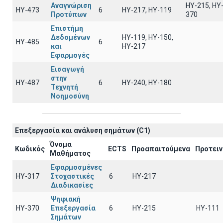
Αναγνώριση
HY-215, HY
ΗΥ-473
6
HY-217, HY-119
Προτύπων
370
Επιστήμη
Δεδομένων
ΗΥ-119, ΗΥ-150,
ΗΥ-485
6
και
ΗΥ-217
Εφαρμογές
Εισαγωγή
στην
ΗΥ-487
6
HY-240, HY-180
Τεχνητή
Νοημοσύνη
Επεξεργασία και ανάλυση σημάτων (C1)
Όνομα
Κωδικός
ECTS
Προαπαιτούμενα
Προτει
Μαθήματος
Εφαρμοσμένες
ΗΥ-317
Στοχαστικές
6
HY-217
Διαδικασίες
Ψηφιακή
ΗΥ-370
Επεξεργασία
6
HY-215
HY-111
Σημάτων