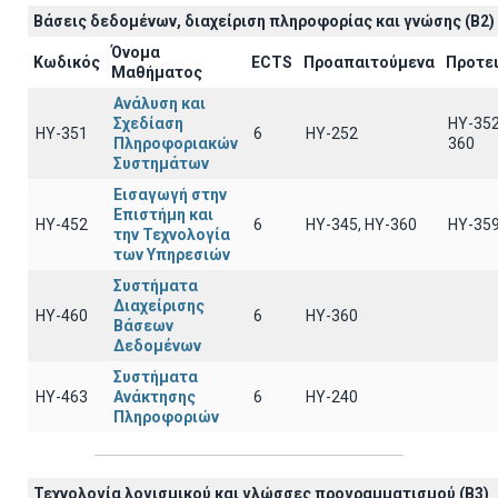
Βάσεις δεδομένων, διαχείριση πληροφορίας και γνώσης (B2)
Όνομα
Κωδικός
ECTS
Προαπαιτούμενα
Προτε
Μαθήματος
Ανάλυση και
Σχεδίαση
HY-352
ΗΥ-351
6
HY-252
Πληροφοριακών
360
Συστημάτων
Εισαγωγή στην
Επιστήμη και
ΗΥ-452
6
ΗΥ-345, ΗΥ-360
HY-35
την Τεχνολογία
των Υπηρεσιών
Συστήματα
Διαχείρισης
ΗΥ-460
6
HY-360
Βάσεων
Δεδομένων
Συστήματα
ΗΥ-463
Ανάκτησης
6
HY-240
Πληροφοριών
Τεχνολογία λογισμικού και γλώσσες προγραμματισμού (B3)