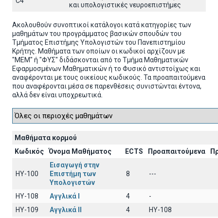
C4
και υπολογιστικές νευροεπιστήμες
Ακολουθούν συνοπτικοί κατάλογοι κατά κατηγορίες των
μαθημάτων του προγράμματος βασικών σπουδών του
Τμήματος Επιστήμης Υπολογιστών του Πανεπιστημίου
Κρήτης. Μαθήματα των οποίων οι κωδικοί αρχίζουν με
"ΜΕΜ" ή "ΦΥΣ" διδάσκονται από το Τμήμα Μαθηματικών
Εφαρμοσμένων Μαθηματικών ή το Φυσικό αντιστοίχως και
αναφέρονται με τους οικείους κωδικούς. Τα προαπαιτούμενα
που αναφέρονται μέσα σε παρενθέσεις συνιστώνται έντονα,
αλλά δεν είναι υποχρεωτικά.
Μαθήματα κορμού
Κωδικός
Όνομα Μαθήματος
ECTS
Προαπαιτούμενα
Π
Εισαγωγή στην
HY-100
Επιστήμη των
8
---
Υπολογιστών
HY-108
Αγγλικά I
4
-
HY-109
Αγγλικά II
4
HY-108