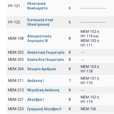
Ηλεκτρικά
ΗΥ-121
Κυκλώματα
6
--------------------
Εισαγωγή στην
ΗΥ-122
6
--------------------
Ηλεκτρονική
MEM-102 ή
Απειροστικός
ΗΥ-119 και
ΜΕΜ-108
8
Λογισμός ΙΙI
ΜΕΜ-105 ή
ΗΥ-111
ΜΕΜ-202
Αναλυτική Γεωμετρία
8
---
ΜΕΜ-203
Ευκλείδια Γεωμετρία
8
---
ΜΕΜ-103 ή
ΜΕΜ-204
Θεωρία Αριθμών
8
ΗΥ-118
ΜΕΜ-101 ή
ΜΕΜ-211
Ανάλυση Ι
7
ΗΥ-110
ΜΕΜ-213
Μιγαδική Ανάλυση
8
---
ΜΕΜ-102 ή
ΜΕΜ-221
Αλγεβρα Ι
8
ΗΥ-119
ΜΕΜ-223
Γραμμική Αλγεβρα ΙΙ
8
MEM-106