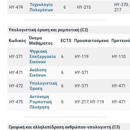
Τεχνολογία
HY-370,
ΗΥ-474
6
HY-215
Πολυμέσων
217
Υπολογιστική όραση και ρομποτική (C2)
Όνομα
Κωδικός
ECTS
Προαπαιτούμενα
Προτειν
Μαθήματος
Ψηφιακή
ΗΥ-371
Επεξεργασία
6
ΗΥ-119
ΗΥ-110
Εικόνων
Ανάλυση
ΗΥ-471
6
ΗΥ-371
Εικόνων
Υπολογιστική
ΗΥ-472
6
ΗΥ-371
ΗΥ-471
Όραση
Αυτόνομη
ΗΥ-475
Ρομποτική
6
HY-217, HY-119
ΗΥ-471
Πλοήγηση
Γραφική και αλληλεπίδραση ανθρώπου-υπολογιστή (C3)