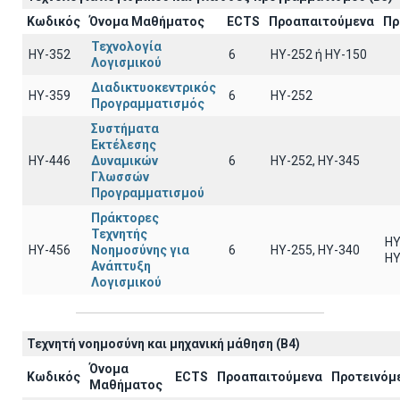
Κωδικός
Όνομα Μαθήματος
ECTS
Προαπαιτούμενα
Πρ
Τεχνολογία
ΗΥ-352
6
HY-252 ή ΗΥ-150
Λογισμικού
Διαδικτυοκεντρικός
ΗΥ-359
6
HY-252
Προγραμματισμός
Συστήματα
Εκτέλεσης
ΗΥ-446
Δυναμικών
6
ΗΥ-252, ΗΥ-345
Γλωσσών
Προγραμματισμού
Πράκτορες
Τεχνητής
ΗΥ
ΗΥ-456
Νοημοσύνης για
6
ΗΥ-255, ΗΥ-340
ΗΥ
Ανάπτυξη
Λογισμικού
Τεχνητή νοημοσύνη και μηχανική μάθηση (B4)
Όνομα
Κωδικός
ECTS
Προαπαιτούμενα
Προτεινόμ
Μαθήματος