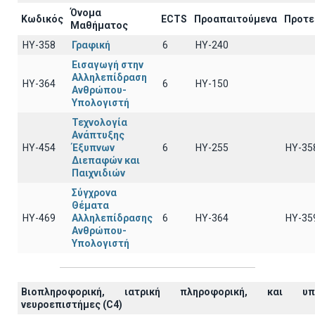
Όνομα
Κωδικός
ECTS
Προαπαιτούμενα
Προτε
Μαθήματος
ΗΥ-358
Γραφική
6
HY-240
Εισαγωγή στην
Αλληλεπίδραση
ΗΥ-364
6
ΗΥ-150
Ανθρώπου-
Υπολογιστή
Τεχνολογία
Ανάπτυξης
ΗΥ-454
Έξυπνων
6
ΗΥ-255
ΗΥ-35
Διεπαφών και
Παιχνιδιών
Σύγχρονα
Θέματα
ΗΥ-469
Αλληλεπίδρασης
6
ΗΥ-364
ΗΥ-35
Ανθρώπου-
Υπολογιστή
Βιοπληροφορική, ιατρική πληροφορική, και υπο
νευροεπιστήμες (C4)