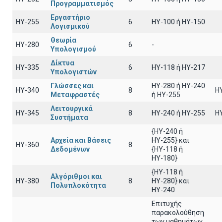
Προγραμματισμός
Εργαστήριο
HY-255
6
ΗΥ-100 ή ΗΥ-150
Λογισμικού
Θεωρία
HY-280
6
-
Υπολογισμού
Δίκτυα
HY-335
6
ΗΥ-118 ή ΗΥ-217
Υπολογιστών
Γλώσσες και
HY-280 ή HY-240
HY-340
8
H
Μεταφραστές
ή HY-255
Λειτουργικά
HY-345
8
HY-240 ή HY-255
H
Συστήματα
{HY-240 ή
Αρχεία και Βάσεις
ΗΥ-255} και
HY-360
8
Δεδομένων
{ΗΥ-118 ή
ΗΥ-180}
{HY-118 ή
Αλγόριθμοι και
HY-380
8
ΗΥ-280} και
Πολυπλοκότητα
ΗΥ-240
Επιτυχής
παρακολούθηση
των μαθημάτων