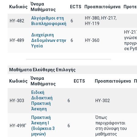
Όνομα
Κωδικός
ECTS
Προαπαιτούμενα
Προτε
Μαθήματος
Αλγόριθμοι στη
HY-380, HY-217,
ΗΥ-482
6
Βιοπληροφορική
HY-119
ΗΥ-21
Διαχείριση
γνώσε
ΗΥ-489
Δεδομένων στην
6
ΗΥ-360
προγρ
Υγεία
σε Py
Μαθήματα Ελεύθερης Επιλογής
Όνομα
Κωδικός
ECTS
Προαπαιτούμενα
Π
Μαθήματος
Ειδική
Διδακτική
ΗΥ-303
6
ΗΥ-302
Πρακτική
Άσκηση
Πρακτική
Όπως
Άσκηση Ι
περιγράφονται
ΗΥ-499Γ
6
(διάρκεια 3
στη σύνοψη του
μηνών)
μαθήματος