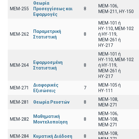
Θεωρία
ΜΕΜ-106,
ΜΕΜ-255
Προσεγγίσεως και
8
ΜΕΜ-211, ΗΥ-150
Εφαρμογές
ΜΕΜ-101 ή
ΗΥ-110, MEM-102
Παραμετρική
ΜΕΜ-262
8
ή ΗΥ-119,
Στατιστική
ΜΕΜ-261 ή
ΗΥ-217
ΜΕΜ-101 ή
ΗΥ-110, MEM-102
Εφαρμοσμένη
ΜΕΜ-264
8
ή ΗΥ-119,
Στατιστική
ΜΕΜ-261 ή
ΗΥ-217
Διαφορικές
ΜΕΜ-105 ή
ΜΕΜ-271
7
Εξισώσεις
ΗΥ-111
ΜΕΜ-108,
ΜΕΜ-281
Θεωρία Ρευστών
8
ΜΕΜ-271
ΜΕΜ-106,
Μαθηματική
ΜΕΜ-282
8
ΜΕΜ-108,
Μοντελοποίηση
ΜΕΜ-271
ΜΕΜ-108,
ΜΕΜ-284
Κυματική Διάδοση
8