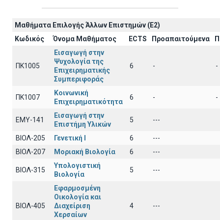
Μαθήματα Επιλογής Άλλων Επιστημών (Ε2)
Κωδικός
Όνομα Μαθήματος
ECTS
Προαπαιτούμενα
Π
Εισαγωγή στην
Ψυχολογία της
ΠΚ1005
6
-
-
Επιχειρηματικής
Συμπεριφοράς
Κοινωνική
ΠΚ1007
6
-
-
Επιχειρηματικότητα
Εισαγωγή στην
EΜY-141
5
---
Επιστήμη Υλικών
ΒΙΟΛ-205
Γενετική Ι
6
---
ΒΙΟΛ-207
Μοριακή Βιολογία
6
---
Υπολογιστική
ΒΙΟΛ-315
5
---
Βιολογία
Εφαρμοσμένη
Οικολογία και
ΒΙΟΛ-405
Διαχείριση
4
---
Χερσαίων