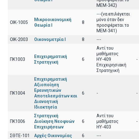
ΜΕΜ-342)
---(να επιλέγεται
Μικροοικονομική
μόνο όταν δεν
ΟΙΚ-1005
8
Θεωρία Ι
προσφέρεται το
ΜΕΜ-341)
ΟΙΚ-2003
Οικονομετρία Ι
8
---
Αντί του
μαθήματος
Επιχειρηματική
ΠΚ1003
6
ΗΥ-409
-
Στρατηγική
Επιχειρησιακή
Στρατηγική
Επιχειρηματική
Αξιοποίηση
Ερευνητικών
ΠΚ1004
6
-
-
Αποτελεσμάτων και
Διανοητική
Ιδιοκτησία
Στρατηγική
Αντί του
ΠΚ1006
Διοίκηση Νεοφυών
6
μαθήματος
-
Επιχειρήσεων
ΗΥ-403
ΣΘΤΕ-101
Αρχές Οικονομίας
6
---