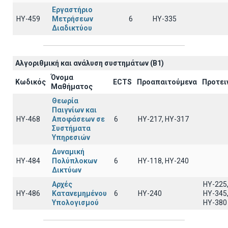
Εργαστήριο
ΗΥ-459
Μετρήσεων
6
ΗΥ-335
Διαδικτύου
Αλγοριθμική και ανάλυση συστημάτων (B1)
Όνομα
Κωδικός
ECTS
Προαπαιτούμενα
Προτει
Μαθήματος
Θεωρία
Παιγνίων και
ΗΥ-468
Αποφάσεων σε
6
ΗΥ-217, ΗΥ-317
Συστήματα
Υπηρεσιών
Δυναμική
ΗΥ-484
Πολύπλοκων
6
ΗΥ-118, ΗΥ-240
Δικτύων
Αρχές
ΗΥ-225
ΗΥ-486
Κατανεμημένου
6
ΗΥ-240
ΗΥ-345
Υπολογισμού
ΗΥ-380