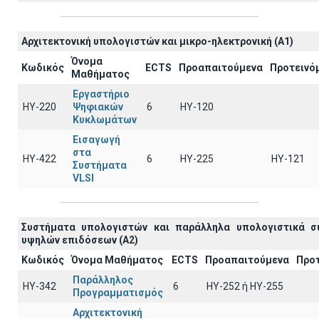
Αρχιτεκτoνική υπολογιστών και μικρο-ηλεκτρονική (A1)
Όνομα
Κωδικός
ECTS
Προαπαιτούμενα
Προτεινό
Μαθήματος
Εργαστήριο
ΗΥ-220
Ψηφιακών
6
HY-120
Κυκλωμάτων
Εισαγωγή
στα
ΗΥ-422
6
HY-225
HY-121
Συστήματα
VLSI
Συστήματα υπολογιστών και παράλληλα υπολογιστικά σ
υψηλών επιδόσεων (A2)
Κωδικός
Όνομα Μαθήματος
ECTS
Προαπαιτούμενα
Προ
Παράλληλος
ΗΥ-342
6
ΗΥ-252 ή ΗΥ-255
Προγραμματισμός
Αρχιτεκτονική