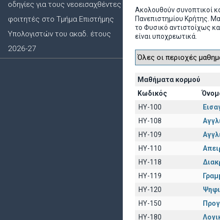
οδηγίες για τους νεοεισαχθέντες
Ακολουθούν συνοπτικοί κ
φοιτητές στο Τμήμα Επιστήμης
Πανεπιστημίου Κρήτης. Μ
το Φυσικό αντιστοίχως κα
Υπολογιστών του ακαδ. έτους
είναι υποχρεωτικά.
2026-27
Μαθήματα κορμού
Κωδικός
Όνομ
HY-100
Εισα
HY-108
Αγγλι
HY-109
Αγγλι
HY-110
Απει
HY-118
Διακ
HY-119
Γραμ
HY-120
Ψηφι
HY-150
Προγ
HY-180
Λογι