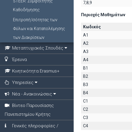
STEER: Συμφοιτητής
7,8,9
Καθοδήγησης
Περιοχές Μαθημάτων
Επιτροπή Ισότητας των
Κωδικός
Φύλων και Καταπολέμησης
A1
των Διακρίσεων
A2
Μεταπτυχιακές Σπουδές
A3
Έρευνα
A4
B1
Κινητικότητα Erasmus+
B2
Υπηρεσίες
B3
B4
Νέα - Ανακοινώσεις
C1
Βίντεο Παρουσίασης
C2
Πανεπιστημίου Κρήτης
C3
Γενικές πληροφορίες /
C4