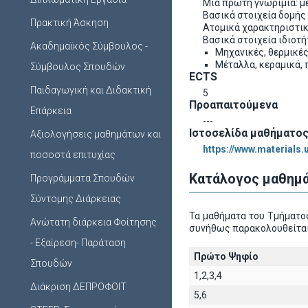
Μια πρώτη γνωριμία: μέ
Βασικά στοιχεία δομής
Πρακτική Άσκηση
Ατομικά χαρακτηριστικά
Βασικά στοιχεία ιδιοτ
Ακαδημαϊκός Σύμβουλος -
Μηχανικές, θερμικές
Μέταλλα, κεραμικά, 
Σύμβουλος Σπουδών
ECTS
Παιδαγωγική και Διδακτική
5
Προαπαιτούμενα
Επάρκεια
---
Ιστοσελίδα μαθήματο
Αξιολογήσεις μαθημάτων και
https://www.materials
ποσοστά επιτυχίας
Κατάλογος μαθημά
Προγράμματα Σπουδών
Σύντομης Διάρκειας
Τα μαθήματα του Τμήματος
Ανώτατη διάρκεια Φοίτησης
συνήθως παρακολουθείται
- Εξαίρεση- Παράταση
Πρώτο Ψηφίο
Σπουδών
1,2,3,4
Διάκριση ΔΕΠΡΟΦΟΙΤ
5,6