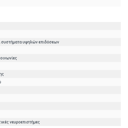
ά συστήματα υψηλών επιδόσεων
κοινωνίες
ης
ύ
τικές νευροεπιστήμες