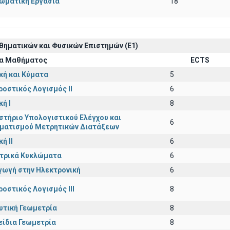
ωματική Εργασία
18
ηματικών και Φυσικών Επιστημών (Ε1)
α Μαθήματος
ECTS
κή και Κύματα
5
ροστικός Λογισμός ΙI
6
ή I
8
στήριο Υπολογιστικού Ελέγχου και
6
ματισμού Μετρητικών Διατάξεων
ή ΙΙ
6
εκτρικά Κυκλώματα
6
γωγή στην Ηλεκτρονική
6
ροστικός Λογισμός ΙΙI
8
υτική Γεωμετρία
8
είδια Γεωμετρία
8