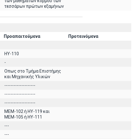
των μαθημάτων κορμού των
τεσσάρων πρώτων εξαμήνων
Προαπαιτούμενα
Προτεινόμενα
HY-110
-
Οπως στο Τμήμα Επιστήμης
και Μηχανικής Υλικών
--------------------
--------------------
--------------------
MEM-102 ή ΗΥ-119 και
ΜΕΜ-105 ή ΗΥ-111
---
---