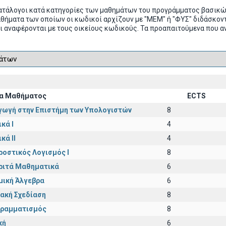
ατάλογοι κατά κατηγορίες των μαθημάτων του προγράμματος βασικ
αθήματα των οποίων οι κωδικοί αρχίζουν με "ΜΕΜ" ή "ΦΥΣ" διδάσκ
ι αναφέρονται με τους οικείους κωδικούς. Τα προαπαιτούμενα που α
α Μαθήματος
ECTS
γωγή στην Επιστήμη των Υπολογιστών
8
κά I
4
κά II
4
ροστικός Λογισμός Ι
8
ριτά Μαθηματικά
6
μική Άλγεβρα
6
ακή Σχεδίαση
8
ραμματισμός
8
κή
6