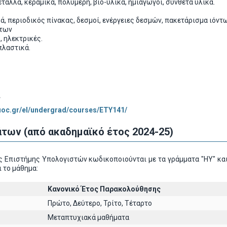
ταλλα, κεραμικά, πολυμερή, βιο-υλικά, ημιαγωγοί, σύνθετα υλικά.
, περιοδικός πίνακας, δεσμοί, ενέργειες δεσμών, πακετάρισμα ιόντ
ήτων
, ηλεκτρικές.
πλαστικά.
ς
.uoc.gr/el/undergrad/courses/ETY141/
των (από ακαδημαϊκό έτος 2024-25)
 Επιστήμης Υπολογιστών κωδικοποιούνται με τα γράμματα "ΗΥ" και
 το μάθημα:
Κανονικό Έτος Παρακολούθησης
Πρώτο, Δεύτερο, Τρίτο, Τέταρτο
Μεταπτυχιακά μαθήματα