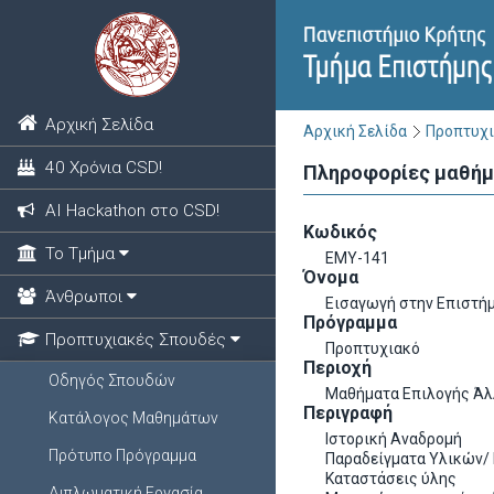
Αρχική Σελίδα
Αρχική Σελίδα
Προπτυχι
40 Χρόνια CSD!
Πληροφορίες μαθή
ΑΙ Hackathon στο CSD!
Κωδικός
Το Τμήμα
EΜY-141
Όνομα
Άνθρωποι
Εισαγωγή στην Επιστή
Πρόγραμμα
Προπτυχιακές Σπουδές
Προπτυχιακό
Περιοχή
Οδηγός Σπουδών
Μαθήματα Επιλογής Ά
Περιγραφή
Κατάλογος Μαθημάτων
Ιστορική Αναδρομή
Πρότυπο Πρόγραμμα
Παραδείγματα Υλικών/
Καταστάσεις ύλης
Διπλωματική Εργασία