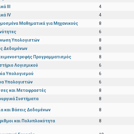
κά III
4
ικά IV
4
μοσμένα Μαθηματικά για Μηχανικούς
8
νότητες
6
νωση Υπολογιστών
8
ς Δεδομένων
8
κειμενοστρεφής Προγραμματισμός
8
στήριο Λογισμικού
6
ία Υπολογισμού
6
υα Υπολογιστών
6
σες και Μεταφραστές
8
ουργικά Συστήματα
8
ία και Βάσεις Δεδομένων
8
ριθμοι και Πολυπλοκότητα
8