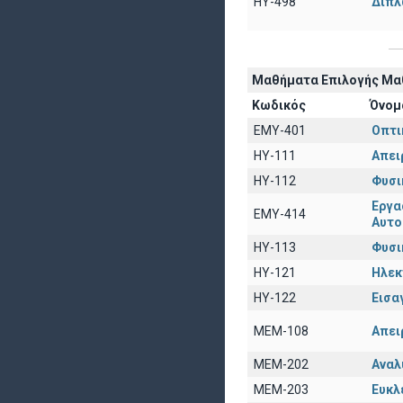
HY-498
Διπλ
Μαθήματα Επιλογής Μαθ
Κωδικός
Όνομ
EΜY-401
Οπτι
HY-111
Απει
HY-112
Φυσικ
Εργα
ΕΜΥ-414
Αυτο
ΗΥ-113
Φυσικ
ΗΥ-121
Ηλ
ΗΥ-122
Εισα
ΜΕΜ-108
Απει
ΜΕΜ-202
Αναλ
ΜΕΜ-203
Ευκλ