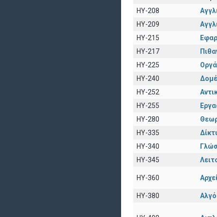
HY-208
Αγγλι
HY-209
Αγγλ
HY-215
Εφαρ
HY-217
Πιθα
HY-225
Οργά
HY-240
Δομέ
HY-252
Αντι
HY-255
Εργα
HY-280
Θεωρ
HY-335
Δίκτ
HY-340
Γλώσ
HY-345
Λειτ
HY-360
Αρχε
HY-380
Αλγό