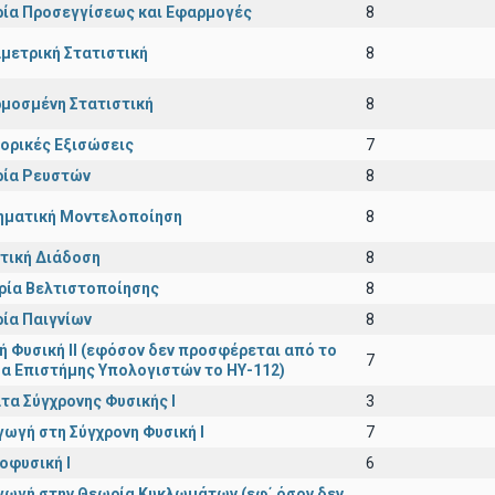
ία Προσεγγίσεως και Εφαρμογές
8
μετρική Στατιστική
8
μοσμένη Στατιστική
8
ορικές Εξισώσεις
7
ία Ρευστών
8
ματική Μοντελοποίηση
8
τική Διάδοση
8
ρία Βελτιστοποίησης
8
ία Παιγνίων
8
κή Φυσική ΙΙ (εφόσον δεν προσφέρεται από το
7
α Επιστήμης Υπολογιστών το ΗΥ-112)
τα Σύγχρονης Φυσικής Ι
3
γωγή στη Σύγχρονη Φυσική Ι
7
οφυσική Ι
6
γωγή στην Θεωρία Κυκλωμάτων (εφ΄ όσον δεν