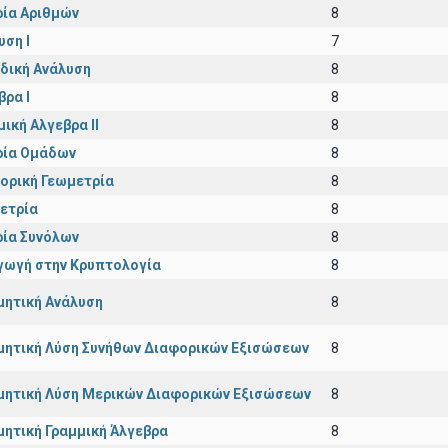
ία Αριθμών
8
υση Ι
7
δική Ανάλυση
8
βρα Ι
8
μική Αλγεβρα ΙΙ
8
ία Ομάδων
8
ορική Γεωμετρία
8
ετρία
8
ία Συνόλων
8
γωγή στην Κρυπτολογία
8
μητική Ανάλυση
8
μητική Λύση Συνήθων Διαφορικών Εξισώσεων
8
μητική Λύση Μερικών Διαφορικών Εξισώσεων
8
μητική Γραμμική Άλγεβρα
8