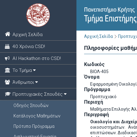
Αρχική Σελίδα
Αρχική Σελίδα
Προπτυχι
40 Χρόνια CSD!
Πληροφορίες μαθή
ΑΙ Hackathon στο CSD!
Κωδικός
Το Τμήμα
ΒΙΟΛ-405
Όνομα
Άνθρωποι
Εφαρμοσμένη Οικολογί
Πρόγραμμα
Προπτυχιακές Σπουδές
Προπτυχιακό
Περιοχή
Οδηγός Σπουδών
Μαθήματα Επιλογής Ά
Περιγραφή
Κατάλογος Μαθημάτων
Οικολογία και Διαχείρ
Πρότυπο Πρόγραμμα
οικοσυστημάτων. Ανάπ
επιπτώσεων. Διαδικασί
Διπλωματική Εργασία