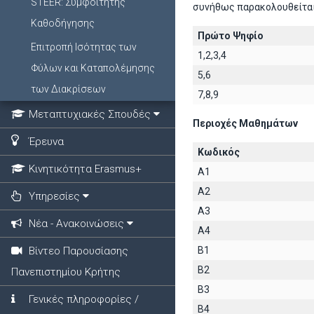
STEER: Συμφοιτητής
συνήθως παρακολουθείται
Καθοδήγησης
Πρώτο Ψηφίο
Επιτροπή Ισότητας των
1,2,3,4
Φύλων και Καταπολέμησης
5,6
των Διακρίσεων
7,8,9
Μεταπτυχιακές Σπουδές
Περιοχές Μαθημάτων
Έρευνα
Κωδικός
Κινητικότητα Erasmus+
A1
A2
Υπηρεσίες
A3
Νέα - Ανακοινώσεις
A4
Βίντεο Παρουσίασης
B1
B2
Πανεπιστημίου Κρήτης
B3
Γενικές πληροφορίες /
B4