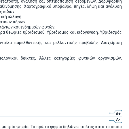
μετατροπή, ανάλυση και οπτικοποίηση δεδομένων. Δορυφορική
αξινόμησης. Χαρτογραφικά υπόβαθρα, πηγές, λήψη και ανάλυση
ς ειδών.
τική αλλαγή
νετικών πόρων.
πάνιων και ενδημικών φυτών.
ερα θεωρίες υβριδισμού. Υβριδισμός και ειδογένεση. Υβριδισμός
ντέλα παρελθοντικής και μελλοντικής προβολής. Διαχείριση
ιολογικοί δείκτες, Άλλες κατηγορίες φυτικών οργανισμών,
A+
A-
 με τρία ψηφία. Το πρώτο ψηφίο δηλώνει το έτος κατά το οποίο