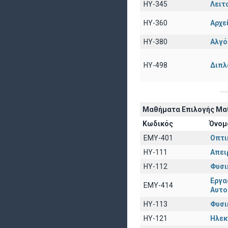
HY-345
Λειτ
HY-360
Αρχε
HY-380
Αλγό
HY-498
Διπλ
Μαθήματα Επιλογής Μαθ
Κωδικός
Όνομ
EΜY-401
Οπτι
HY-111
Απει
HY-112
Φυσικ
Εργα
ΕΜΥ-414
Αυτο
ΗΥ-113
Φυσικ
ΗΥ-121
Ηλ