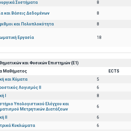
ουργικά Συστήματα
8
ία και Βάσεις Δεδομένων
8
ριθμοι και Πολυπλοκότητα
8
ωματική Εργασία
18
ηματικών και Φυσικών Επιστημών (Ε1)
α Μαθήματος
ECTS
κή και Κύματα
5
ροστικός Λογισμός ΙI
6
ή I
8
στήριο Υπολογιστικού Ελέγχου και
6
ματισμού Μετρητικών Διατάξεων
ή ΙΙ
6
εκτρικά Κυκλώματα
6