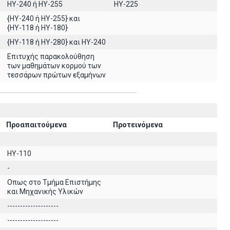
HY-240 ή HY-255
HY-225
{HY-240 ή ΗΥ-255} και
{ΗΥ-118 ή ΗΥ-180}
{HY-118 ή ΗΥ-280} και ΗΥ-240
Επιτυχής παρακολούθηση
των μαθημάτων κορμού των
τεσσάρων πρώτων εξαμήνων
Προαπαιτούμενα
Προτεινόμενα
HY-110
-
Οπως στο Τμήμα Επιστήμης
και Μηχανικής Υλικών
--------------------
--------------------