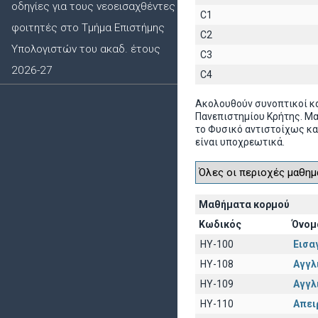
οδηγίες για τους νεοεισαχθέντες
C1
φοιτητές στο Τμήμα Επιστήμης
C2
Υπολογιστών του ακαδ. έτους
C3
2026-27
C4
Ακολουθούν συνοπτικοί κ
Πανεπιστημίου Κρήτης. Μ
το Φυσικό αντιστοίχως κα
είναι υποχρεωτικά.
Μαθήματα κορμού
Κωδικός
Όνομ
HY-100
Εισα
HY-108
Αγγλι
HY-109
Αγγλι
HY-110
Απει