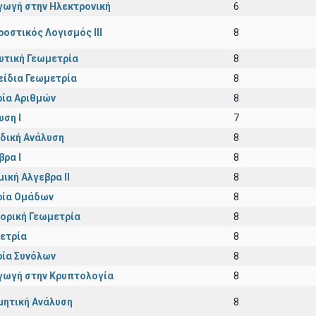
γωγή στην Ηλεκτρονική
6
ροστικός Λογισμός ΙΙI
8
υτική Γεωμετρία
8
είδια Γεωμετρία
8
ία Αριθμών
8
υση Ι
7
δική Ανάλυση
8
βρα Ι
8
μική Αλγεβρα ΙΙ
8
ία Ομάδων
8
ορική Γεωμετρία
8
ετρία
8
ία Συνόλων
8
γωγή στην Κρυπτολογία
8
μητική Ανάλυση
8