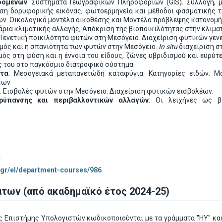
δομένων
: Συστήματα Γεωγραφικών Πληροφοριών (GIS)
.
Συλλογή, 
ση δορυφορικής εικόνας, φωτοερμηνεία και μέθοδοι φασματικής τ
. Οικολογικά μοντέλα οικοθέσης και Μοντέλα πρόβλεψης κατανομή
νάρια κλιματικής αλλαγής, Απόκριση της βιοποικιλότητας στην κλιμα
: Γενετική ποικιλότητα φυτών στη Μεσόγειο. Διαχείριση φυτικών γε
σμός και η σπανιότητα των φυτών στην Μεσόγειο.
In
situ
διαχείριση σ
σμός στη φύση και η έννοια του είδους, ζώνες υβριδισμού και ευρύτ
ος του στο παγκόσμιο διατροφικό σύστημα.
ατα
: Μεσογειακά μεταπαγετώδη καταφύγια. Κατηγορίες ειδών. Μο
των
: Εισβολές φυτών στην Μεσόγειο. Διαχείριση φυτικών εισβολέων.
 ρύπανσης και περιβαλλοντικών αλλαγών
: Οι λειχήνες ως β
ς
c.gr/el/department-courses/986
των (από ακαδημαϊκό έτος 2024-25)
 Επιστήμης Υπολογιστών κωδικοποιούνται με τα γράμματα "ΗΥ" και