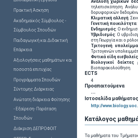
Ανάλυση χωρικών δε
τηλεπισκόπηση. Ανάλυ
Πρακτική Άσκηση
δορυφορικών δεδομένων
Κλιματική αλλαγή
: Σε
Ακαδημαϊκός Σύμβουλος -
Γενετική ποικιλότητα
Ενδημισμός
: Ο ενδημι
Σύμβουλος Σπουδών
Υβριδισμός
: Ο υβριδι
στη Γεωργία και ο ρόλ
Παιδαγωγική και Διδακτική
Τριτογενή υπολείμμ
Επάρκεια
Τριτογενών υπολειμμά
Φυτικά είδη εισβολείς
Αξιολογήσεις μαθημάτων και
Βιολογικοί δείκτες
Βιοπαρακολούθηση.
ποσοστά επιτυχίας
ECTS
Προγράμματα Σπουδών
4
Προαπαιτούμενα
Σύντομης Διάρκειας
---
Ιστοσελίδα μαθήματο
Ανώτατη διάρκεια Φοίτησης
http://www.biology.uo
- Εξαίρεση- Παράταση
Κατάλογος μαθημά
Σπουδών
Διάκριση ΔΕΠΡΟΦΟΙΤ
Τα μαθήματα του Τμήματος