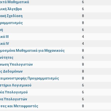
ριτά Μαθηματικά
6
μική Άλγεβρα
6
ακή Σχεδίαση
8
ραμματισμός
8
κή
6
κά III
4
ικά IV
4
μοσμένα Μαθηματικά για Μηχανικούς
8
νότητες
6
νωση Υπολογιστών
8
ς Δεδομένων
8
κειμενοστρεφής Προγραμματισμός
8
στήριο Λογισμικού
6
ία Υπολογισμού
6
υα Υπολογιστών
6
σες και Μεταφραστές
8