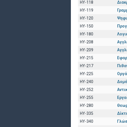
HY-118
Διακ
HY-119
Γραμ
HY-120
Ψηφι
HY-150
Προγ
HY-180
Λογι
HY-208
Αγγλι
HY-209
Αγγλ
HY-215
Εφαρ
HY-217
Πιθα
HY-225
Οργά
HY-240
Δομέ
HY-252
Αντι
HY-255
Εργα
HY-280
Θεωρ
HY-335
Δίκτ
HY-340
Γλώσ