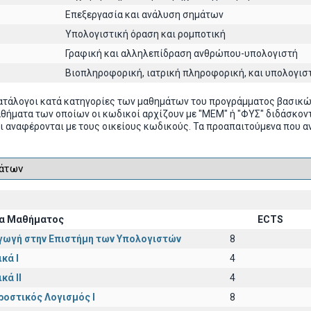
Επεξεργασία και ανάλυση σημάτων
Υπολογιστική όραση και ρομποτική
Γραφική και αλληλεπίδραση ανθρώπου-υπολογιστή
Βιοπληροφορική, ιατρική πληροφορική, και υπολογισ
ατάλογοι κατά κατηγορίες των μαθημάτων του προγράμματος βασικ
αθήματα των οποίων οι κωδικοί αρχίζουν με "ΜΕΜ" ή "ΦΥΣ" διδάσκ
ι αναφέρονται με τους οικείους κωδικούς. Τα προαπαιτούμενα που α
α Μαθήματος
ECTS
γωγή στην Επιστήμη των Υπολογιστών
8
κά I
4
κά II
4
ροστικός Λογισμός Ι
8