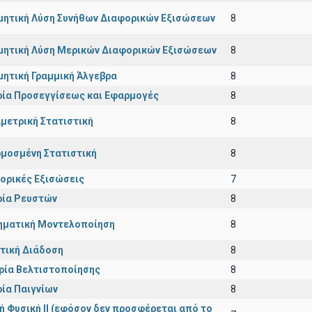
μητική Λύση Συνήθων Διαφορικών Εξισώσεων
8
μητική Λύση Μερικών Διαφορικών Εξισώσεων
8
μητική Γραμμική Άλγεβρα
8
ία Προσεγγίσεως και Εφαρμογές
8
μετρική Στατιστική
8
μοσμένη Στατιστική
8
ορικές Εξισώσεις
7
ία Ρευστών
8
ματική Μοντελοποίηση
8
τική Διάδοση
8
ρία Βελτιστοποίησης
8
ία Παιγνίων
8
κή Φυσική ΙΙ (εφόσον δεν προσφέρεται από το