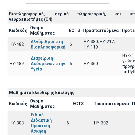
Βιοπληροφορική, ιατρική πληροφορική, και υπο
νευροεπιστήμες (C4)
Όνομα
Κωδικός
ECTS
Προαπαιτούμενα
Προτε
Μαθήματος
Αλγόριθμοι στη
HY-380, HY-217,
ΗΥ-482
6
Βιοπληροφορική
HY-119
ΗΥ-21
Διαχείριση
γνώσε
ΗΥ-489
Δεδομένων στην
6
ΗΥ-360
προγρ
Υγεία
σε Py
Μαθήματα Ελεύθερης Επιλογής
Όνομα
Κωδικός
ECTS
Προαπαιτούμενα
Π
Μαθήματος
Ειδική
Διδακτική
ΗΥ-303
6
ΗΥ-302
Πρακτική
Άσκηση