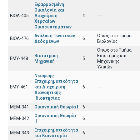
Εφαρμοσμένη
Οικολογία και
ΒΙΟΛ-405
Διαχείριση
4
---
Χερσαίων
Οικοσυστημάτων
Ανάλυση Γενετικών
Οπως στο Τμήμα
ΒΙΟΛ-476
6
Δεδομένων
Βιολογίας
Όπως στο Τμήμα
Βιοϊατρική
Επιστήμης και
ΕΜΥ-448
5
Μηχανική
Μηχανικής
Υλικών
Νεοφυής
Επιχειρηματικότητα
ΕΜΥ-461
και Διαχείριση
6
---
Διανοητικής
Ιδιοκτησίας
ΜΕΜ-341
Οικονομική Θεωρία Ι
6
Οικονομική Θεωρία
ΜΕΜ-342
6
ΙΙ
Επιχειρηματικότητα
ΜΕΜ-343
6
---
-
και Καινοτομία