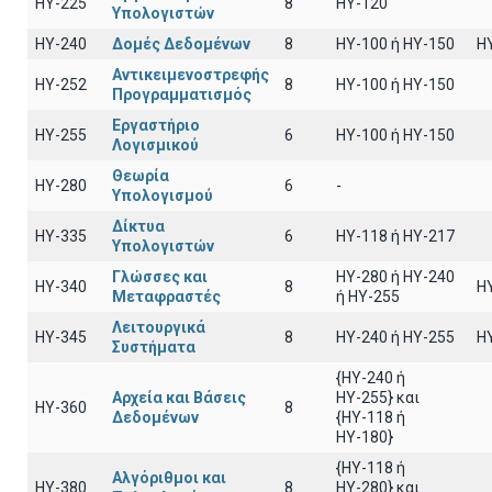
HY-225
8
HY-120
Υπολογιστών
HY-240
Δομές Δεδομένων
8
HY-100 ή HY-150
H
Αντικειμενοστρεφής
HY-252
8
ΗΥ-100 ή HY-150
Προγραμματισμός
Εργαστήριο
HY-255
6
ΗΥ-100 ή ΗΥ-150
Λογισμικού
Θεωρία
HY-280
6
-
Υπολογισμού
Δίκτυα
HY-335
6
ΗΥ-118 ή ΗΥ-217
Υπολογιστών
Γλώσσες και
HY-280 ή HY-240
HY-340
8
H
Μεταφραστές
ή HY-255
Λειτουργικά
HY-345
8
HY-240 ή HY-255
H
Συστήματα
{HY-240 ή
Αρχεία και Βάσεις
ΗΥ-255} και
HY-360
8
Δεδομένων
{ΗΥ-118 ή
ΗΥ-180}
{HY-118 ή
Αλγόριθμοι και
HY-380
8
ΗΥ-280} και