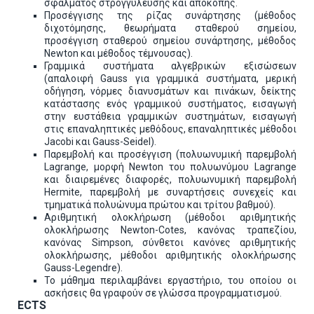
σφάλματος στρογγύλευσης και αποκοπής.
Προσέγγισης της ρίζας συνάρτησης (μέθοδος
διχοτόμησης, θεωρήματα σταθερού σημείου,
προσέγγιση σταθερού σημείου συνάρτησης, μέθοδος
Newton και μέθοδος τέμνουσας).
Γραμμικά συστήματα αλγεβρικών εξισώσεων
(απαλοιφή Gauss για γραμμικά συστήματα, μερική
οδήγηση, νόρμες διανυσμάτων και πινάκων, δείκτης
κατάστασης ενός γραμμικού συστήματος, εισαγωγή
στην ευστάθεια γραμμικών συστημάτων, εισαγωγή
στις επαναληπτικές μεθόδους, επαναληπτικές μέθοδοι
Jacobi και Gauss-Seidel).
Παρεμβολή και προσέγγιση (πολυωνυμική παρεμβολή
Lagrange, μορφή Newton του πολυωνύμου Lagrange
και διαιρεμένες διαφορές, πολυωνυμική παρεμβολή
Hermite, παρεμβολή με συναρτήσεις συνεχείς και
τμηματικά πολυώνυμα πρώτου και τρίτου βαθμού).
Αριθμητική ολοκλήρωση (μέθοδοι αριθμητικής
ολοκλήρωσης Newton-Cotes, κανόνας τραπεζίου,
κανόνας Simpson, σύνθετοι κανόνες αριθμητικής
ολοκλήρωσης, μέθοδοι αριθμητικής ολοκλήρωσης
Gauss-Legendre).
Το μάθημα περιλαμβάνει εργαστήριο, του οποίου οι
ασκήσεις θα γραφούν σε γλώσσα προγραμματισμού.
ECTS