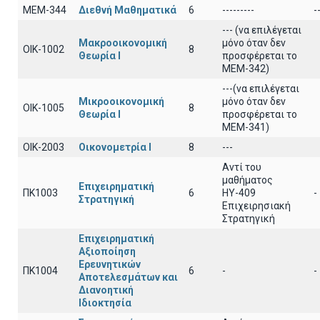
ΜΕΜ-344
Διεθνή Μαθηματικά
6
---------
-
--- (να επιλέγεται
Μακροοικονομική
μόνο όταν δεν
ΟΙΚ-1002
8
Θεωρία Ι
προσφέρεται το
ΜΕΜ-342)
---(να επιλέγεται
Μικροοικονομική
μόνο όταν δεν
ΟΙΚ-1005
8
Θεωρία Ι
προσφέρεται το
ΜΕΜ-341)
ΟΙΚ-2003
Οικονομετρία Ι
8
---
Αντί του
μαθήματος
Επιχειρηματική
ΠΚ1003
6
ΗΥ-409
-
Στρατηγική
Επιχειρησιακή
Στρατηγική
Επιχειρηματική
Αξιοποίηση
Ερευνητικών
ΠΚ1004
6
-
-
Αποτελεσμάτων και
Διανοητική
Ιδιοκτησία