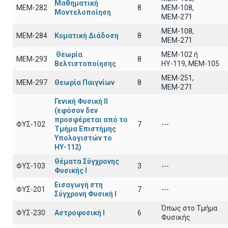
Μαθηματική
ΜΕΜ-282
8
ΜΕΜ-108,
Μοντελοποίηση
ΜΕΜ-271
ΜΕΜ-108,
ΜΕΜ-284
Κυματική Διάδοση
8
ΜΕΜ-271
Θεωρία
ΜΕΜ-102 ή
ΜΕΜ-293
8
Βελτιστοποίησης
ΗΥ-119, ΜΕΜ-105
ΜΕΜ-251,
ΜΕΜ-297
Θεωρία Παιγνίων
8
ΜΕΜ-271
Γενική Φυσική ΙΙ
(εφόσον δεν
προσφέρεται από το
ΦΥΣ-102
7
---
Τμήμα Επιστήμης
Υπολογιστών το
ΗΥ-112)
Θέματα Σύγχρονης
ΦΥΣ-103
3
---
Φυσικής Ι
Εισαγωγή στη
ΦΥΣ-201
7
---
Σύγχρονη Φυσική Ι
Όπως στο Τμήμα
ΦΥΣ-230
Αστροφυσική Ι
6
Φυσικής