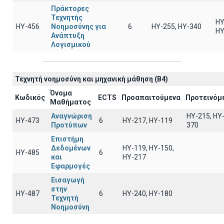
Πράκτορες
Τεχνητής
ΗΥ
ΗΥ-456
Νοημοσύνης για
6
ΗΥ-255, ΗΥ-340
ΗΥ
Ανάπτυξη
Λογισμικού
Τεχνητή νοημοσύνη και μηχανική μάθηση (B4)
Όνομα
Κωδικός
ECTS
Προαπαιτούμενα
Προτεινόμ
Μαθήματος
Αναγνώριση
HY-215, HY
ΗΥ-473
6
HY-217, HY-119
Προτύπων
370
Επιστήμη
Δεδομένων
ΗΥ-119, ΗΥ-150,
ΗΥ-485
6
και
ΗΥ-217
Εφαρμογές
Εισαγωγή
στην
ΗΥ-487
6
HY-240, HY-180
Τεχνητή
Νοημοσύνη