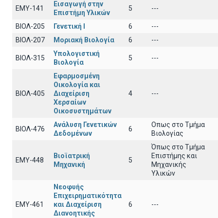
Εισαγωγή στην
EΜY-141
5
---
Επιστήμη Υλικών
ΒΙΟΛ-205
Γενετική Ι
6
---
ΒΙΟΛ-207
Μοριακή Βιολογία
6
---
Υπολογιστική
ΒΙΟΛ-315
5
---
Βιολογία
Εφαρμοσμένη
Οικολογία και
ΒΙΟΛ-405
Διαχείριση
4
---
Χερσαίων
Οικοσυστημάτων
Ανάλυση Γενετικών
Οπως στο Τμήμα
ΒΙΟΛ-476
6
Δεδομένων
Βιολογίας
Όπως στο Τμήμα
Βιοϊατρική
Επιστήμης και
ΕΜΥ-448
5
Μηχανική
Μηχανικής
Υλικών
Νεοφυής
Επιχειρηματικότητα
ΕΜΥ-461
και Διαχείριση
6
---
Διανοητικής