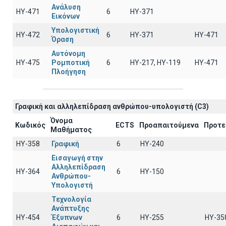
Ανάλυση
ΗΥ-471
6
ΗΥ-371
Εικόνων
Υπολογιστική
ΗΥ-472
6
ΗΥ-371
ΗΥ-471
Όραση
Αυτόνομη
ΗΥ-475
Ρομποτική
6
HY-217, HY-119
ΗΥ-471
Πλοήγηση
Γραφική και αλληλεπίδραση ανθρώπου-υπολογιστή (C3)
Όνομα
Κωδικός
ECTS
Προαπαιτούμενα
Προτε
Μαθήματος
ΗΥ-358
Γραφική
6
HY-240
Εισαγωγή στην
Αλληλεπίδραση
ΗΥ-364
6
ΗΥ-150
Ανθρώπου-
Υπολογιστή
Τεχνολογία
Ανάπτυξης
ΗΥ-454
Έξυπνων
6
ΗΥ-255
ΗΥ-35