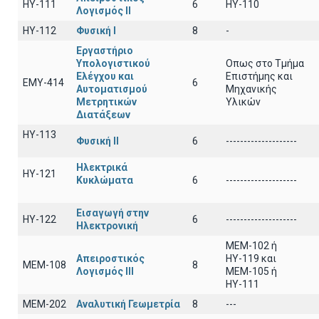
HY-111
6
HY-110
Λογισμός ΙI
HY-112
Φυσική I
8
-
Εργαστήριο
Υπολογιστικού
Οπως στο Τμήμα
Ελέγχου και
Επιστήμης και
ΕΜΥ-414
6
Αυτοματισμού
Μηχανικής
Μετρητικών
Υλικών
Διατάξεων
ΗΥ-113
Φυσική ΙΙ
6
--------------------
Ηλεκτρικά
ΗΥ-121
Κυκλώματα
6
--------------------
Εισαγωγή στην
ΗΥ-122
6
--------------------
Ηλεκτρονική
MEM-102 ή
Απειροστικός
ΗΥ-119 και
ΜΕΜ-108
8
Λογισμός ΙΙI
ΜΕΜ-105 ή
ΗΥ-111
ΜΕΜ-202
Αναλυτική Γεωμετρία
8
---