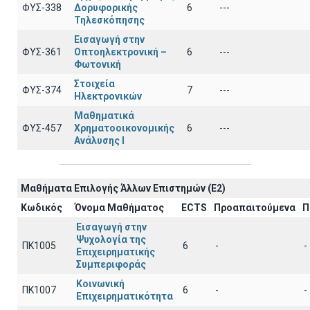
ΦΥΣ-338
Δορυφορικής
6
---
Τηλεσκόπησης
Εισαγωγή στην
ΦΥΣ-361
Οπτοηλεκτρονική –
6
---
Φωτονική
Στοιχεία
ΦΥΣ-374
7
---
Ηλεκτρονικών
Μαθηματικά
ΦΥΣ-457
Χρηματοοικονομικής
6
---
Ανάλυσης Ι
Μαθήματα Επιλογής Άλλων Επιστημών (Ε2)
Κωδικός
Όνομα Μαθήματος
ECTS
Προαπαιτούμενα
Π
Εισαγωγή στην
Ψυχολογία της
ΠΚ1005
6
-
-
Επιχειρηματικής
Συμπεριφοράς
Κοινωνική
ΠΚ1007
6
-
-
Επιχειρηματικότητα