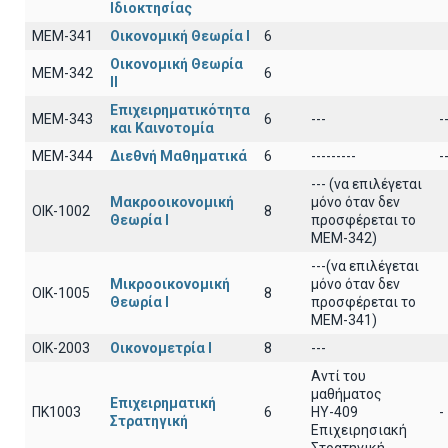
Ιδιοκτησίας
ΜΕΜ-341
Οικονομική Θεωρία Ι
6
Οικονομική Θεωρία
ΜΕΜ-342
6
ΙΙ
Επιχειρηματικότητα
ΜΕΜ-343
6
---
-
και Καινοτομία
ΜΕΜ-344
Διεθνή Μαθηματικά
6
---------
-
--- (να επιλέγεται
Μακροοικονομική
μόνο όταν δεν
ΟΙΚ-1002
8
Θεωρία Ι
προσφέρεται το
ΜΕΜ-342)
---(να επιλέγεται
Μικροοικονομική
μόνο όταν δεν
ΟΙΚ-1005
8
Θεωρία Ι
προσφέρεται το
ΜΕΜ-341)
ΟΙΚ-2003
Οικονομετρία Ι
8
---
Αντί του
μαθήματος
Επιχειρηματική
ΠΚ1003
6
ΗΥ-409
-
Στρατηγική
Επιχειρησιακή