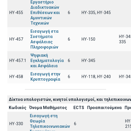
Εργαστήριο
Διαδικτυακών
ΗΥ-455
Επιθέσεων και
6
ΗΥ-335, HY-345
Αμυντικών
Τεχνικών
Εισαγωγή στα
Συστήματα
HY-34
ΗΥ-457
6
HY-150
Ασφάλειας
335
Πληροφοριών
Ψηφιακή
ΗΥ-457.1
Εγκληματολογία
6
ΗΥ-345
και Ασφάλεια
Εισαγωγή στην
ΗΥ-458
6
ΗΥ-118, ΗΥ-240
ΗΥ-34
Κρυπτογραφία
Δίκτυα υπολογιστών, κινητοί υπολογισμοί, και τηλεπικοινων
Κωδικός
Όνομα Μαθήματος
ECTS
Προαπαιτούμενα
Πρ
Εισαγωγή στη
Θεωρία
HY
ΗΥ-330
6
Τηλεπικοινωνιακών
21