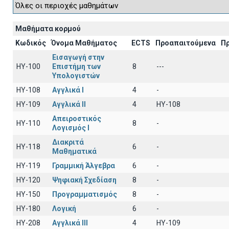
Μαθήματα κορμού
Κωδικός
Όνομα Μαθήματος
ECTS
Προαπαιτούμενα
Π
Εισαγωγή στην
HY-100
Επιστήμη των
8
---
Υπολογιστών
HY-108
Αγγλικά I
4
-
HY-109
Αγγλικά II
4
HY-108
Απειροστικός
HY-110
8
-
Λογισμός Ι
Διακριτά
HY-118
6
-
Μαθηματικά
HY-119
Γραμμική Άλγεβρα
6
-
HY-120
Ψηφιακή Σχεδίαση
8
-
HY-150
Προγραμματισμός
8
-
HY-180
Λογική
6
-
HY-208
Αγγλικά III
4
HY-109