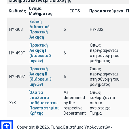
Μαθήματα Ελεύθερης Επιλογής
Όνομα
Κωδικός
ECTS
Προαπαιτούμενα
Π
Μαθήματος
Ειδική
Διδακτική
ΗΥ-303
6
ΗΥ-302
Πρακτική
Άσκηση
Πρακτική
Όπως
Άσκηση Ι
περιγράφονται
ΗΥ-499Γ
6
(διάρκεια 3
στη σύνοψη του
μηνών)
μαθήματος
Πρακτική
Όπως
Άσκηση ΙΙ
περιγράφονται
ΗΥ-499Ζ
6
(διάρκεια 3
στη σύνοψη του
μηνών)
μαθήματος
Όλα τα
As
Οπως
υπόλοιπα
determined
καθορίζονται
Χ/Κ
μαθήματα του
by the
από το
Πανεπιστημίου
respective
αντίστοιχο
Κρήτης
Department
Τμήμα
Copyright © 2026, Τμήμα Επιστήμης Υπολογιστών -