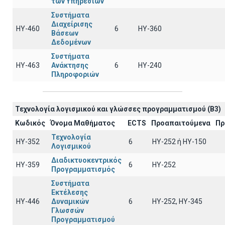
των Υπηρεσιών
Συστήματα
Διαχείρισης
ΗΥ-460
6
HY-360
Βάσεων
Δεδομένων
Συστήματα
ΗΥ-463
Ανάκτησης
6
HY-240
Πληροφοριών
Τεχνολογία λογισμικού και γλώσσες προγραμματισμού (B3)
Κωδικός
Όνομα Μαθήματος
ECTS
Προαπαιτούμενα
Πρ
Τεχνολογία
ΗΥ-352
6
HY-252 ή ΗΥ-150
Λογισμικού
Διαδικτυοκεντρικός
ΗΥ-359
6
HY-252
Προγραμματισμός
Συστήματα
Εκτέλεσης
ΗΥ-446
Δυναμικών
6
ΗΥ-252, ΗΥ-345
Γλωσσών
Προγραμματισμού