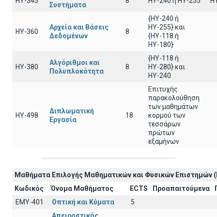
HY-345
8
HY-240 ή HY-255
H
Συστήματα
{HY-240 ή
Αρχεία και Βάσεις
ΗΥ-255} και
HY-360
8
Δεδομένων
{ΗΥ-118 ή
ΗΥ-180}
{HY-118 ή
Αλγόριθμοι και
HY-380
8
ΗΥ-280} και
Πολυπλοκότητα
ΗΥ-240
Επιτυχής
παρακολούθηση
των μαθημάτων
Διπλωματική
HY-498
18
κορμού των
Εργασία
τεσσάρων
πρώτων
εξαμήνων
Μαθήματα Επιλογής Μαθηματικών και Φυσικών Επιστημών (
Κωδικός
Όνομα Μαθήματος
ECTS
Προαπαιτούμενα
EΜY-401
Οπτική και Κύματα
5
Απειροστικός