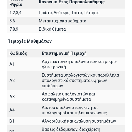
Κανονικό Έτος Παρακολούθησης
Ψηφίο
1,2,3,4
Πρώτο, Δεύτερο, Τρίτο, Τέταρτο
5,6
Μεταπτυχιακά μαθήματα
7,8,9
Ειδικά θέματα
Περιοχές Μαθημάτων
Κωδικός
Επιστημονική Περιοχή
Αρχιτεκτoνική υπολογιστών και μικρο-
A1
ηλεκτρονική
Συστήματα υπολογιστών και παράλληλα
A2
υπολογιστικά συστήματα υψηλών
επιδόσεων
Ασφάλεια υπολογιστών και
A3
κατανεμημένα συστήματα
Δίκτυα υπολογιστών, κινητοί
A4
υπολογισμοί και τηλεπικοινωνίες
B1
Αλγοριθμική και ανάλυση συστημάτων
Βάσεις δεδομένων, διαχείριση