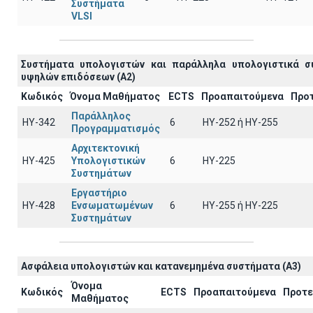
Συστήματα
VLSI
Συστήματα υπολογιστών και παράλληλα υπολογιστικά σ
υψηλών επιδόσεων (A2)
Κωδικός
Όνομα Μαθήματος
ECTS
Προαπαιτούμενα
Προ
Παράλληλος
ΗΥ-342
6
ΗΥ-252 ή ΗΥ-255
Προγραμματισμός
Αρχιτεκτονική
ΗΥ-425
Υπολογιστικών
6
HY-225
Συστημάτων
Εργαστήριο
ΗΥ-428
Ενσωματωμένων
6
ΗΥ-255 ή HY-225
Συστημάτων
Ασφάλεια υπολογιστών και κατανεμημένα συστήματα (A3)
Όνομα
Κωδικός
ECTS
Προαπαιτούμενα
Προτε
Μαθήματος