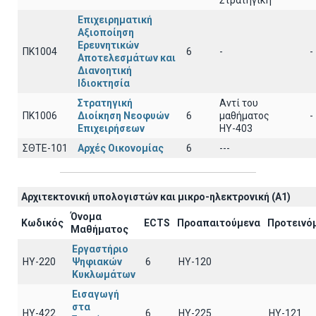
Στρατηγική
Επιχειρηματική
Αξιοποίηση
Ερευνητικών
ΠΚ1004
6
-
-
Αποτελεσμάτων και
Διανοητική
Ιδιοκτησία
Στρατηγική
Αντί του
ΠΚ1006
Διοίκηση Νεοφυών
6
μαθήματος
-
Επιχειρήσεων
ΗΥ-403
ΣΘΤΕ-101
Αρχές Οικονομίας
6
---
Αρχιτεκτoνική υπολογιστών και μικρο-ηλεκτρονική (A1)
Όνομα
Κωδικός
ECTS
Προαπαιτούμενα
Προτεινό
Μαθήματος
Εργαστήριο
ΗΥ-220
Ψηφιακών
6
HY-120
Κυκλωμάτων
Εισαγωγή
στα
ΗΥ-422
6
HY-225
HY-121