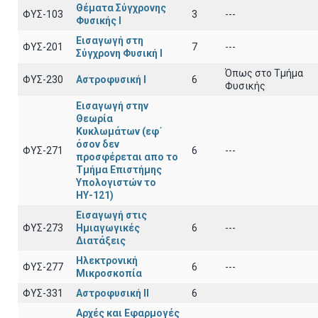
Θέματα Σύγχρονης
ΦΥΣ-103
3
---
Φυσικής Ι
Εισαγωγή στη
ΦΥΣ-201
7
---
Σύγχρονη Φυσική Ι
Όπως στο Τμήμα
ΦΥΣ-230
Αστροφυσική Ι
6
Φυσικής
Εισαγωγή στην
Θεωρία
Κυκλωμάτων (εφ΄
όσον δεν
ΦΥΣ-271
6
---
προσφέρεται απο το
Τμήμα Επιστήμης
Υπολογιστών το
ΗΥ-121)
Εισαγωγή στις
ΦΥΣ-273
Ημιαγωγικές
6
---
Διατάξεις
Ηλεκτρονική
ΦΥΣ-277
6
---
Μικροσκοπία
ΦΥΣ-331
Αστροφυσική ΙΙ
6
Αρχές και Εφαρμογές