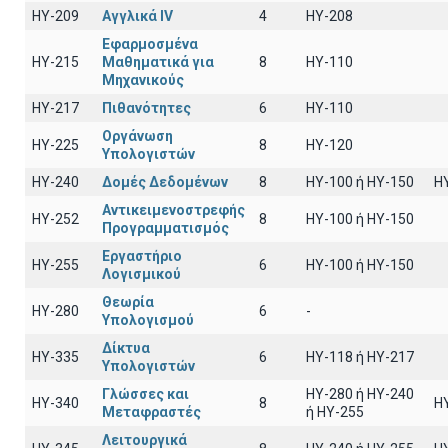
HY-209
Αγγλικά IV
4
HY-208
Εφαρμοσμένα
HY-215
Μαθηματικά για
8
ΗΥ-110
Μηχανικούς
HY-217
Πιθανότητες
6
ΗΥ-110
Οργάνωση
HY-225
8
HY-120
Υπολογιστών
HY-240
Δομές Δεδομένων
8
HY-100 ή HY-150
H
Αντικειμενοστρεφής
HY-252
8
ΗΥ-100 ή HY-150
Προγραμματισμός
Εργαστήριο
HY-255
6
ΗΥ-100 ή ΗΥ-150
Λογισμικού
Θεωρία
HY-280
6
-
Υπολογισμού
Δίκτυα
HY-335
6
ΗΥ-118 ή ΗΥ-217
Υπολογιστών
Γλώσσες και
HY-280 ή HY-240
HY-340
8
H
Μεταφραστές
ή HY-255
Λειτουργικά