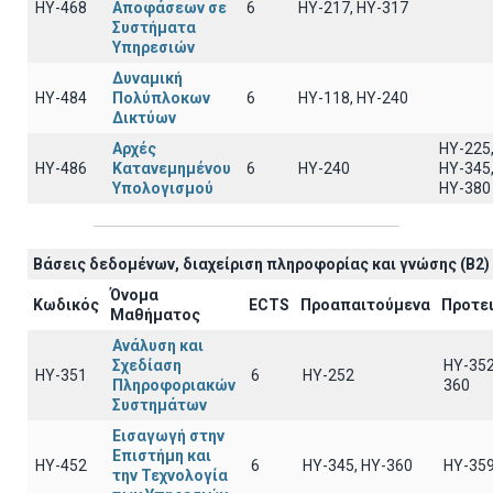
ΗΥ-468
Αποφάσεων σε
6
ΗΥ-217, ΗΥ-317
Συστήματα
Υπηρεσιών
Δυναμική
ΗΥ-484
Πολύπλοκων
6
ΗΥ-118, ΗΥ-240
Δικτύων
Αρχές
ΗΥ-225
ΗΥ-486
Κατανεμημένου
6
ΗΥ-240
ΗΥ-345
Υπολογισμού
ΗΥ-380
Βάσεις δεδομένων, διαχείριση πληροφορίας και γνώσης (B2)
Όνομα
Κωδικός
ECTS
Προαπαιτούμενα
Προτε
Μαθήματος
Ανάλυση και
Σχεδίαση
HY-352
ΗΥ-351
6
HY-252
Πληροφοριακών
360
Συστημάτων
Εισαγωγή στην
Επιστήμη και
ΗΥ-452
6
ΗΥ-345, ΗΥ-360
HY-35
την Τεχνολογία