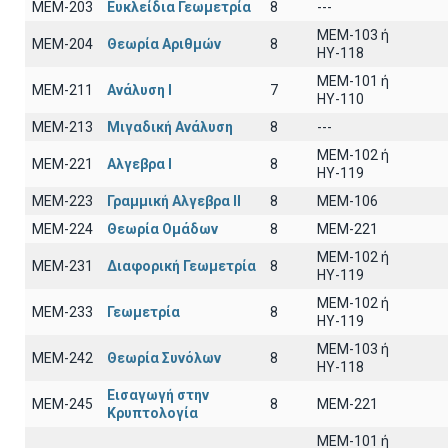
ΜΕΜ-203
Ευκλείδια Γεωμετρία
8
---
ΜΕΜ-103 ή
ΜΕΜ-204
Θεωρία Αριθμών
8
ΗΥ-118
ΜΕΜ-101 ή
ΜΕΜ-211
Ανάλυση Ι
7
ΗΥ-110
ΜΕΜ-213
Μιγαδική Ανάλυση
8
---
ΜΕΜ-102 ή
ΜΕΜ-221
Αλγεβρα Ι
8
ΗΥ-119
ΜΕΜ-223
Γραμμική Αλγεβρα ΙΙ
8
MEM-106
ΜΕΜ-224
Θεωρία Ομάδων
8
MEM-221
MEM-102 ή
ΜΕΜ-231
Διαφορική Γεωμετρία
8
ΗΥ-119
MEM-102 ή
ΜΕΜ-233
Γεωμετρία
8
ΗΥ-119
ΜΕΜ-103 ή
ΜΕΜ-242
Θεωρία Συνόλων
8
ΗΥ-118
Εισαγωγή στην
ΜΕΜ-245
8
MEM-221
Κρυπτολογία
ΜΕΜ-101 ή