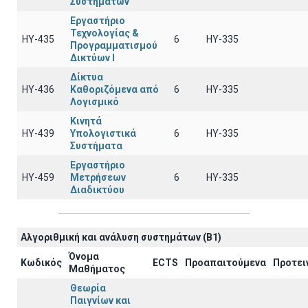
Συστημάτων
Εργαστήριο
Τεχνολογίας &
ΗΥ-435
6
HY-335
Προγραμματισμού
Δικτύων Ι
Δίκτυα
ΗΥ-436
Καθοριζόμενα από
6
HY-335
Λογισμικό
Κινητά
ΗΥ-439
Υπολογιστικά
6
HY-335
Συστήματα
Εργαστήριο
ΗΥ-459
Μετρήσεων
6
ΗΥ-335
Διαδικτύου
Αλγοριθμική και ανάλυση συστημάτων (B1)
Όνομα
Κωδικός
ECTS
Προαπαιτούμενα
Προτει
Μαθήματος
Θεωρία
Παιγνίων και