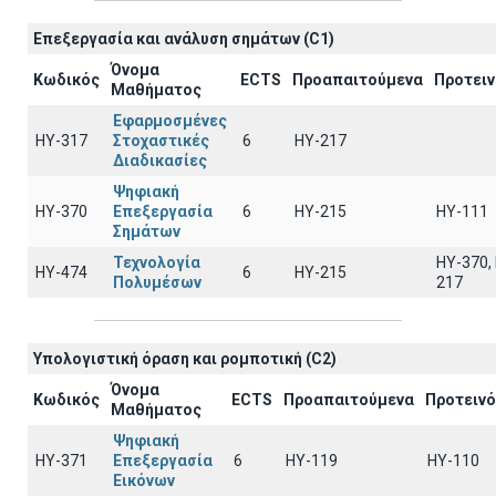
Επεξεργασία και ανάλυση σημάτων (C1)
Όνομα
Κωδικός
ECTS
Προαπαιτούμενα
Προτει
Μαθήματος
Εφαρμοσμένες
ΗΥ-317
Στοχαστικές
6
HY-217
Διαδικασίες
Ψηφιακή
ΗΥ-370
Επεξεργασία
6
HY-215
HY-111
Σημάτων
Τεχνολογία
HY-370,
ΗΥ-474
6
HY-215
Πολυμέσων
217
Υπολογιστική όραση και ρομποτική (C2)
Όνομα
Κωδικός
ECTS
Προαπαιτούμενα
Προτειν
Μαθήματος
Ψηφιακή
ΗΥ-371
Επεξεργασία
6
ΗΥ-119
ΗΥ-110
Εικόνων