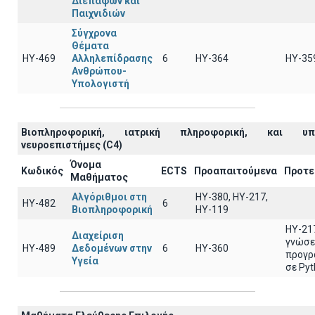
Διεπαφών και
Παιχνιδιών
Σύγχρονα
Θέματα
ΗΥ-469
Αλληλεπίδρασης
6
ΗΥ-364
ΗΥ-35
Ανθρώπου-
Υπολογιστή
Βιοπληροφορική, ιατρική πληροφορική, και υπο
νευροεπιστήμες (C4)
Όνομα
Κωδικός
ECTS
Προαπαιτούμενα
Προτε
Μαθήματος
Αλγόριθμοι στη
HY-380, HY-217,
ΗΥ-482
6
Βιοπληροφορική
HY-119
ΗΥ-21
Διαχείριση
γνώσε
ΗΥ-489
Δεδομένων στην
6
ΗΥ-360
προγρ
Υγεία
σε Py