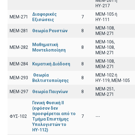
ΜΕΜ-261 ή
ΗΥ-217
Διαφορικές
ΜΕΜ-105 ή
ΜΕΜ-271
7
Εξισώσεις
ΗΥ-111
ΜΕΜ-108,
ΜΕΜ-281
Θεωρία Ρευστών
8
ΜΕΜ-271
ΜΕΜ-106,
Μαθηματική
ΜΕΜ-282
8
ΜΕΜ-108,
Μοντελοποίηση
ΜΕΜ-271
ΜΕΜ-108,
ΜΕΜ-284
Κυματική Διάδοση
8
ΜΕΜ-271
Θεωρία
ΜΕΜ-102 ή
ΜΕΜ-293
8
Βελτιστοποίησης
ΗΥ-119, ΜΕΜ-105
ΜΕΜ-251,
ΜΕΜ-297
Θεωρία Παιγνίων
8
ΜΕΜ-271
Γενική Φυσική ΙΙ
(εφόσον δεν
προσφέρεται από το
ΦΥΣ-102
7
---
Τμήμα Επιστήμης
Υπολογιστών το
ΗΥ-112)