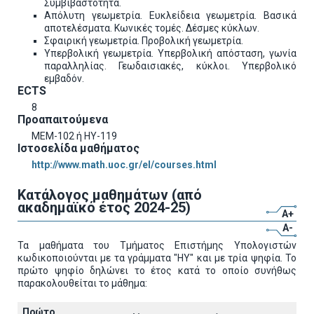
Συμβιβαστότητα.
Aπόλυτη γεωμετρία. Eυκλείδεια γεωμετρία. Bασικά
αποτελέσματα. Kωνικές τομές. Δέσμες κύκλων.
Σφαιρική γεωμετρία. Προβολική γεωμετρία.
Υπερβολική γεωμετρία. Υπερβολική απόσταση, γωνία
παραλληλίας. Γεωδαισιακές, κύκλοι. Υπερβολικό
εμβαδόν.
ECTS
8
Προαπαιτούμενα
MEM-102 ή ΗΥ-119
Ιστοσελίδα μαθήματος
http://www.math.uoc.gr/el/courses.html
Κατάλογος μαθημάτων (από
ακαδημαϊκό έτος 2024-25)
A+
A-
Τα μαθήματα του Τμήματος Επιστήμης Υπολογιστών
κωδικοποιούνται με τα γράμματα "ΗΥ" και με τρία ψηφία. Το
πρώτο ψηφίο δηλώνει το έτος κατά το οποίο συνήθως
παρακολουθείται το μάθημα:
Πρώτο