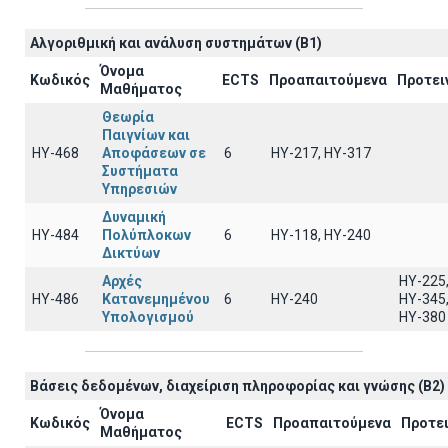
Αλγοριθμική και ανάλυση συστημάτων (B1)
Όνομα
Κωδικός
ECTS
Προαπαιτούμενα
Προτει
Μαθήματος
Θεωρία
Παιγνίων και
ΗΥ-468
Αποφάσεων σε
6
ΗΥ-217, ΗΥ-317
Συστήματα
Υπηρεσιών
Δυναμική
ΗΥ-484
Πολύπλοκων
6
ΗΥ-118, ΗΥ-240
Δικτύων
Αρχές
ΗΥ-225
ΗΥ-486
Κατανεμημένου
6
ΗΥ-240
ΗΥ-345
Υπολογισμού
ΗΥ-380
Βάσεις δεδομένων, διαχείριση πληροφορίας και γνώσης (B2)
Όνομα
Κωδικός
ECTS
Προαπαιτούμενα
Προτε
Μαθήματος