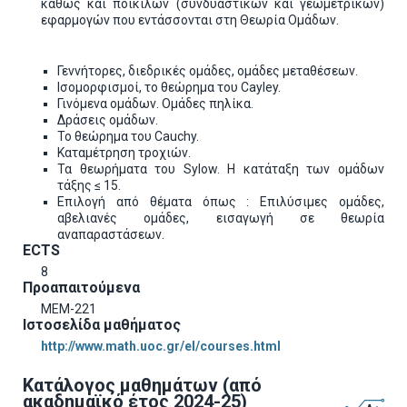
καθώς και ποικίλων (συνδυαστικών και γεωμετρικών)
εφαρμογών που εντάσσονται στη Θεωρία Ομάδων.
Γεννήτορες, διεδρικές ομάδες, ομάδες μεταθέσεων.
Ισομορφισμοί, το θεώρημα του Cayley.
Γινόμενα ομάδων. Ομάδες πηλίκα.
Δράσεις ομάδων.
Το θεώρημα του Cauchy.
Καταμέτρηση τροχιών.
Τα θεωρήματα του Sylow. Η κατάταξη των ομάδων
τάξης ≤ 15.
Eπιλογή από θέματα όπως : Eπιλύσιμες ομάδες,
αβελιανές ομάδες, εισαγωγή σε θεωρία
αναπαραστάσεων.
ECTS
8
Προαπαιτούμενα
MEM-221
Ιστοσελίδα μαθήματος
http://www.math.uoc.gr/el/courses.html
Κατάλογος μαθημάτων (από
ακαδημαϊκό έτος 2024-25)