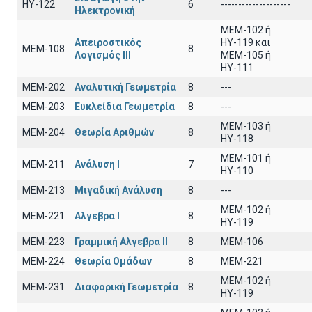
ΗΥ-122
6
--------------------
Ηλεκτρονική
MEM-102 ή
Απειροστικός
ΗΥ-119 και
ΜΕΜ-108
8
Λογισμός ΙΙI
ΜΕΜ-105 ή
ΗΥ-111
ΜΕΜ-202
Αναλυτική Γεωμετρία
8
---
ΜΕΜ-203
Ευκλείδια Γεωμετρία
8
---
ΜΕΜ-103 ή
ΜΕΜ-204
Θεωρία Αριθμών
8
ΗΥ-118
ΜΕΜ-101 ή
ΜΕΜ-211
Ανάλυση Ι
7
ΗΥ-110
ΜΕΜ-213
Μιγαδική Ανάλυση
8
---
ΜΕΜ-102 ή
ΜΕΜ-221
Αλγεβρα Ι
8
ΗΥ-119
ΜΕΜ-223
Γραμμική Αλγεβρα ΙΙ
8
MEM-106
ΜΕΜ-224
Θεωρία Ομάδων
8
MEM-221
MEM-102 ή
ΜΕΜ-231
Διαφορική Γεωμετρία
8
ΗΥ-119