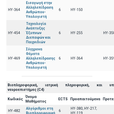
Εισαγωγή στην
Αλληλεπίδραση
ΗΥ-364
6
ΗΥ-150
Ανθρώπου-
Υπολογιστή
Τεχνολογία
Ανάπτυξης
ΗΥ-454
Έξυπνων
6
ΗΥ-255
ΗΥ-35
Διεπαφών και
Παιχνιδιών
Σύγχρονα
Θέματα
ΗΥ-469
Αλληλεπίδρασης
6
ΗΥ-364
ΗΥ-35
Ανθρώπου-
Υπολογιστή
Βιοπληροφορική, ιατρική πληροφορική, και υπο
νευροεπιστήμες (C4)
Όνομα
Κωδικός
ECTS
Προαπαιτούμενα
Προτε
Μαθήματος
Αλγόριθμοι στη
HY-380, HY-217,
ΗΥ-482
6
Βιοπληροφορική
HY-119