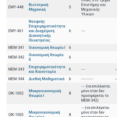
Όπως στο Τμήμα
Βιοϊατρική
Επιστήμης και
ΕΜΥ-448
5
Μηχανική
Μηχανικής
Υλικών
Νεοφυής
Επιχειρηματικότητα
ΕΜΥ-461
και Διαχείριση
6
---
Διανοητικής
Ιδιοκτησίας
ΜΕΜ-341
Οικονομική Θεωρία Ι
6
Οικονομική Θεωρία
ΜΕΜ-342
6
ΙΙ
Επιχειρηματικότητα
ΜΕΜ-343
6
---
-
και Καινοτομία
ΜΕΜ-344
Διεθνή Μαθηματικά
6
---------
-
--- (να επιλέγεται
Μακροοικονομική
μόνο όταν δεν
ΟΙΚ-1002
8
Θεωρία Ι
προσφέρεται το
ΜΕΜ-342)
---(να επιλέγεται
Μικροοικονομική
μόνο όταν δεν
ΟΙΚ-1005
8