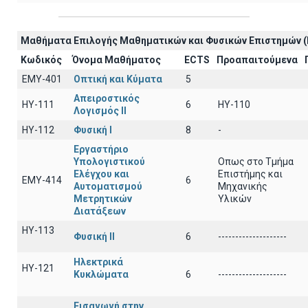
Μαθήματα Επιλογής Μαθηματικών και Φυσικών Επιστημών (
Κωδικός
Όνομα Μαθήματος
ECTS
Προαπαιτούμενα
EΜY-401
Οπτική και Κύματα
5
Απειροστικός
HY-111
6
HY-110
Λογισμός ΙI
HY-112
Φυσική I
8
-
Εργαστήριο
Υπολογιστικού
Οπως στο Τμήμα
Ελέγχου και
Επιστήμης και
ΕΜΥ-414
6
Αυτοματισμού
Μηχανικής
Μετρητικών
Υλικών
Διατάξεων
ΗΥ-113
Φυσική ΙΙ
6
--------------------
Ηλεκτρικά
ΗΥ-121
Κυκλώματα
6
--------------------
Εισαγωγή στην