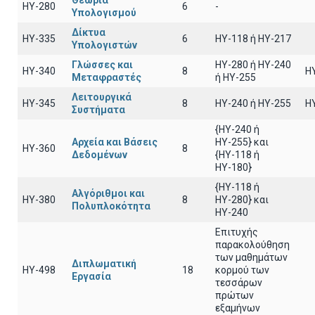
Θεωρία
HY-280
6
-
Υπολογισμού
Δίκτυα
HY-335
6
ΗΥ-118 ή ΗΥ-217
Υπολογιστών
Γλώσσες και
HY-280 ή HY-240
HY-340
8
H
Μεταφραστές
ή HY-255
Λειτουργικά
HY-345
8
HY-240 ή HY-255
H
Συστήματα
{HY-240 ή
Αρχεία και Βάσεις
ΗΥ-255} και
HY-360
8
Δεδομένων
{ΗΥ-118 ή
ΗΥ-180}
{HY-118 ή
Αλγόριθμοι και
HY-380
8
ΗΥ-280} και
Πολυπλοκότητα
ΗΥ-240
Επιτυχής
παρακολούθηση
των μαθημάτων
Διπλωματική
HY-498
18
κορμού των
Εργασία
τεσσάρων
πρώτων
εξαμήνων