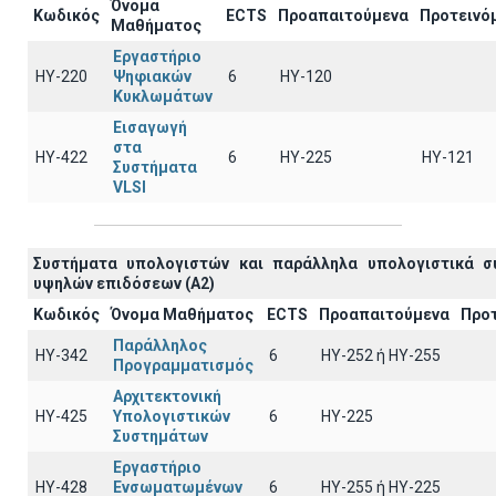
Όνομα
Κωδικός
ECTS
Προαπαιτούμενα
Προτεινό
Μαθήματος
Εργαστήριο
ΗΥ-220
Ψηφιακών
6
HY-120
Κυκλωμάτων
Εισαγωγή
στα
ΗΥ-422
6
HY-225
HY-121
Συστήματα
VLSI
Συστήματα υπολογιστών και παράλληλα υπολογιστικά σ
υψηλών επιδόσεων (A2)
Κωδικός
Όνομα Μαθήματος
ECTS
Προαπαιτούμενα
Προ
Παράλληλος
ΗΥ-342
6
ΗΥ-252 ή ΗΥ-255
Προγραμματισμός
Αρχιτεκτονική
ΗΥ-425
Υπολογιστικών
6
HY-225
Συστημάτων
Εργαστήριο
ΗΥ-428
Ενσωματωμένων
6
ΗΥ-255 ή HY-225