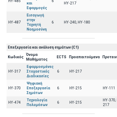
ΗΥ-485
6
και
ΗΥ-217
Εφαρμογές
Εισαγωγή
στην
ΗΥ-487
6
HY-240, HY-180
Τεχνητή
Νοημοσύνη
Επεξεργασία και ανάλυση σημάτων (C1)
Όνομα
Κωδικός
ECTS
Προαπαιτούμενα
Προτει
Μαθήματος
Εφαρμοσμένες
ΗΥ-317
Στοχαστικές
6
HY-217
Διαδικασίες
Ψηφιακή
ΗΥ-370
Επεξεργασία
6
HY-215
HY-111
Σημάτων
Τεχνολογία
HY-370,
ΗΥ-474
6
HY-215
Πολυμέσων
217