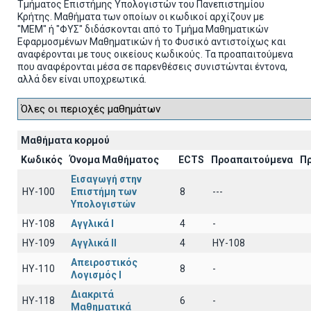
Τμήματος Επιστήμης Υπολογιστών του Πανεπιστημίου
Κρήτης. Μαθήματα των οποίων οι κωδικοί αρχίζουν με
"ΜΕΜ" ή "ΦΥΣ" διδάσκονται από το Τμήμα Μαθηματικών
Εφαρμοσμένων Μαθηματικών ή το Φυσικό αντιστοίχως και
αναφέρονται με τους οικείους κωδικούς. Τα προαπαιτούμενα
που αναφέρονται μέσα σε παρενθέσεις συνιστώνται έντονα,
αλλά δεν είναι υποχρεωτικά.
Μαθήματα κορμού
Κωδικός
Όνομα Μαθήματος
ECTS
Προαπαιτούμενα
Π
Εισαγωγή στην
HY-100
Επιστήμη των
8
---
Υπολογιστών
HY-108
Αγγλικά I
4
-
HY-109
Αγγλικά II
4
HY-108
Απειροστικός
HY-110
8
-
Λογισμός Ι
Διακριτά
HY-118
6
-
Μαθηματικά