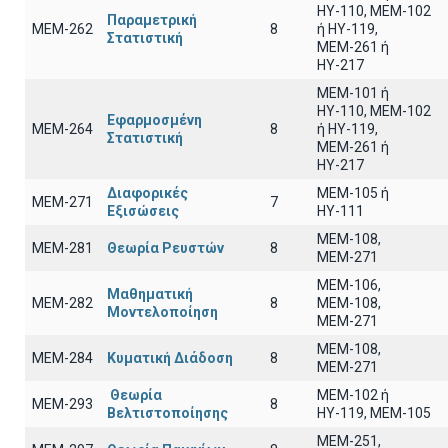
ΗΥ-110, MEM-102
Παραμετρική
ΜΕΜ-262
8
ή ΗΥ-119,
Στατιστική
ΜΕΜ-261 ή
ΗΥ-217
ΜΕΜ-101 ή
ΗΥ-110, MEM-102
Εφαρμοσμένη
ΜΕΜ-264
8
ή ΗΥ-119,
Στατιστική
ΜΕΜ-261 ή
ΗΥ-217
Διαφορικές
ΜΕΜ-105 ή
ΜΕΜ-271
7
Εξισώσεις
ΗΥ-111
ΜΕΜ-108,
ΜΕΜ-281
Θεωρία Ρευστών
8
ΜΕΜ-271
ΜΕΜ-106,
Μαθηματική
ΜΕΜ-282
8
ΜΕΜ-108,
Μοντελοποίηση
ΜΕΜ-271
ΜΕΜ-108,
ΜΕΜ-284
Κυματική Διάδοση
8
ΜΕΜ-271
Θεωρία
ΜΕΜ-102 ή
ΜΕΜ-293
8
Βελτιστοποίησης
ΗΥ-119, ΜΕΜ-105
ΜΕΜ-251,