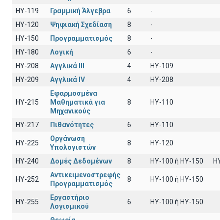
HY-119
Γραμμική Άλγεβρα
6
-
HY-120
Ψηφιακή Σχεδίαση
8
-
HY-150
Προγραμματισμός
8
-
HY-180
Λογική
6
-
HY-208
Αγγλικά III
4
HY-109
HY-209
Αγγλικά IV
4
HY-208
Εφαρμοσμένα
HY-215
Μαθηματικά για
8
ΗΥ-110
Μηχανικούς
HY-217
Πιθανότητες
6
ΗΥ-110
Οργάνωση
HY-225
8
HY-120
Υπολογιστών
HY-240
Δομές Δεδομένων
8
HY-100 ή HY-150
H
Αντικειμενοστρεφής
HY-252
8
ΗΥ-100 ή HY-150
Προγραμματισμός
Εργαστήριο
HY-255
6
ΗΥ-100 ή ΗΥ-150
Λογισμικού