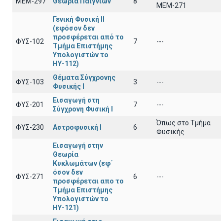
ΜΕΜ-297
Θεωρία Παιγνίων
8
ΜΕΜ-271
Γενική Φυσική ΙΙ
(εφόσον δεν
προσφέρεται από το
ΦΥΣ-102
7
---
Τμήμα Επιστήμης
Υπολογιστών το
ΗΥ-112)
Θέματα Σύγχρονης
ΦΥΣ-103
3
---
Φυσικής Ι
Εισαγωγή στη
ΦΥΣ-201
7
---
Σύγχρονη Φυσική Ι
Όπως στο Τμήμα
ΦΥΣ-230
Αστροφυσική Ι
6
Φυσικής
Εισαγωγή στην
Θεωρία
Κυκλωμάτων (εφ΄
όσον δεν
ΦΥΣ-271
6
---
προσφέρεται απο το
Τμήμα Επιστήμης
Υπολογιστών το
ΗΥ-121)