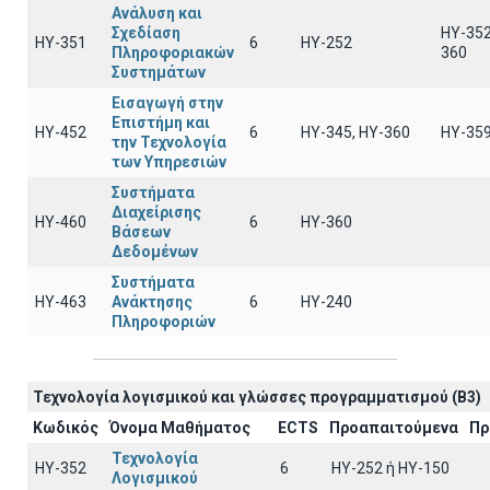
Ανάλυση και
Σχεδίαση
HY-352
ΗΥ-351
6
HY-252
Πληροφοριακών
360
Συστημάτων
Εισαγωγή στην
Επιστήμη και
ΗΥ-452
6
ΗΥ-345, ΗΥ-360
HY-35
την Τεχνολογία
των Υπηρεσιών
Συστήματα
Διαχείρισης
ΗΥ-460
6
HY-360
Βάσεων
Δεδομένων
Συστήματα
ΗΥ-463
Ανάκτησης
6
HY-240
Πληροφοριών
Τεχνολογία λογισμικού και γλώσσες προγραμματισμού (B3)
Κωδικός
Όνομα Μαθήματος
ECTS
Προαπαιτούμενα
Πρ
Τεχνολογία
ΗΥ-352
6
HY-252 ή ΗΥ-150
Λογισμικού