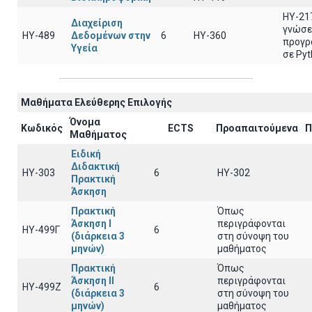
ΗΥ-21
Διαχείριση
γνώσε
ΗΥ-489
Δεδομένων στην
6
ΗΥ-360
προγρ
Υγεία
σε Py
Μαθήματα Ελεύθερης Επιλογής
Όνομα
Κωδικός
ECTS
Προαπαιτούμενα
Π
Μαθήματος
Ειδική
Διδακτική
ΗΥ-303
6
ΗΥ-302
Πρακτική
Άσκηση
Πρακτική
Όπως
Άσκηση Ι
περιγράφονται
ΗΥ-499Γ
6
(διάρκεια 3
στη σύνοψη του
μηνών)
μαθήματος
Πρακτική
Όπως
Άσκηση ΙΙ
περιγράφονται
ΗΥ-499Ζ
6
(διάρκεια 3
στη σύνοψη του
μηνών)
μαθήματος