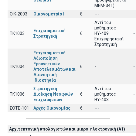
Θεωρία Ι
προσφέρεται το
ΜΕΜ-341)
ΟΙΚ-2003
Οικονομετρία Ι
8
---
Αντί του
μαθήματος
Επιχειρηματική
ΠΚ1003
6
ΗΥ-409
-
Στρατηγική
Επιχειρησιακή
Στρατηγική
Επιχειρηματική
Αξιοποίηση
Ερευνητικών
ΠΚ1004
6
-
-
Αποτελεσμάτων και
Διανοητική
Ιδιοκτησία
Στρατηγική
Αντί του
ΠΚ1006
Διοίκηση Νεοφυών
6
μαθήματος
-
Επιχειρήσεων
ΗΥ-403
ΣΘΤΕ-101
Αρχές Οικονομίας
6
---
Αρχιτεκτoνική υπολογιστών και μικρο-ηλεκτρονική (A1)