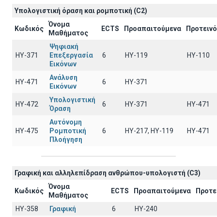
Υπολογιστική όραση και ρομποτική (C2)
Όνομα
Κωδικός
ECTS
Προαπαιτούμενα
Προτειν
Μαθήματος
Ψηφιακή
ΗΥ-371
Επεξεργασία
6
ΗΥ-119
ΗΥ-110
Εικόνων
Ανάλυση
ΗΥ-471
6
ΗΥ-371
Εικόνων
Υπολογιστική
ΗΥ-472
6
ΗΥ-371
ΗΥ-471
Όραση
Αυτόνομη
ΗΥ-475
Ρομποτική
6
HY-217, HY-119
ΗΥ-471
Πλοήγηση
Γραφική και αλληλεπίδραση ανθρώπου-υπολογιστή (C3)
Όνομα
Κωδικός
ECTS
Προαπαιτούμενα
Προτε
Μαθήματος
ΗΥ-358
Γραφική
6
HY-240