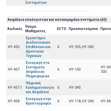
Συστημάτων
Ασφάλεια υπολογιστών και κατανεμημένα συστήματα (A3)
Όνομα
Κωδικός
ECTS
Προαπαιτούμενα
Προτε
Μαθήματος
Εργαστήριο
Διαδικτυακών
ΗΥ-455
Επιθέσεων και
6
ΗΥ-335, HY-345
Αμυντικών
Τεχνικών
Εισαγωγή στα
Συστήματα
HY-34
ΗΥ-457
6
HY-150
Ασφάλειας
335
Πληροφοριών
Ψηφιακή
ΗΥ-457.1
Εγκληματολογία
6
ΗΥ-345
και Ασφάλεια
Εισαγωγή στην
ΗΥ-458
6
ΗΥ-118, ΗΥ-240
ΗΥ-34
Κρυπτογραφία