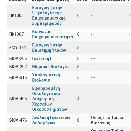
Εισαγωγή στην
Ψυχολογία της
ΠΚ1005
6
-
-
Επιχειρηματικής
Συμπεριφοράς
Κοινωνική
ΠΚ1007
6
-
-
Επιχειρηματικότητα
Εισαγωγή στην
EΜY-141
5
---
Επιστήμη Υλικών
ΒΙΟΛ-205
Γενετική Ι
6
---
ΒΙΟΛ-207
Μοριακή Βιολογία
6
---
Υπολογιστική
ΒΙΟΛ-315
5
---
Βιολογία
Εφαρμοσμένη
Οικολογία και
ΒΙΟΛ-405
Διαχείριση
4
---
Χερσαίων
Οικοσυστημάτων
Ανάλυση Γενετικών
Οπως στο Τμήμα
ΒΙΟΛ-476
6
Δεδομένων
Βιολογίας