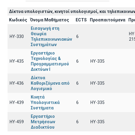
Δίκτυα υπολογιστών, κινητοί υπολογισμοί, και τηλεπικοινων
Κωδικός
Όνομα Μαθήματος
ECTS
Προαπαιτούμενα
Πρ
Εισαγωγή στη
Θεωρία
HY
ΗΥ-330
6
Τηλεπικοινωνιακών
21
Συστημάτων
Εργαστήριο
Τεχνολογίας &
ΗΥ-435
6
HY-335
Προγραμματισμού
Δικτύων Ι
Δίκτυα
ΗΥ-436
Καθοριζόμενα από
6
HY-335
Λογισμικό
Κινητά
ΗΥ-439
Υπολογιστικά
6
HY-335
Συστήματα
Εργαστήριο
ΗΥ-459
Μετρήσεων
6
ΗΥ-335
Διαδικτύου