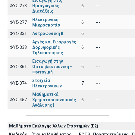
Εισαγωγή στις
ΦΥΣ-273
Ημιαγωγικές
6
---
Διατάξεις
Ηλεκτρονική
ΦΥΣ-277
6
---
Μικροσκοπία
ΦΥΣ-331
Αστροφυσική ΙΙ
6
Αρχές και Εφαρμογές
ΦΥΣ-338
Δορυφορικής
6
---
Τηλεσκόπησης
Εισαγωγή στην
ΦΥΣ-361
Οπτοηλεκτρονική –
6
---
Φωτονική
Στοιχεία
ΦΥΣ-374
7
---
Ηλεκτρονικών
Μαθηματικά
ΦΥΣ-457
Χρηματοοικονομικής
6
---
Ανάλυσης Ι
Μαθήματα Επιλογής Άλλων Επιστημών (Ε2)
Κωδικός
Όνομα Μαθήματος
ECTS
Προαπαιτούμενα
Π