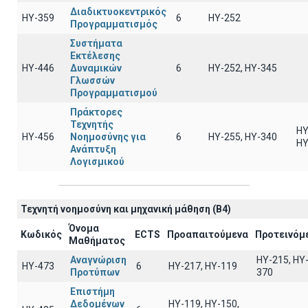
Διαδικτυοκεντρικός
ΗΥ-359
6
HY-252
Προγραμματισμός
Συστήματα
Εκτέλεσης
ΗΥ-446
Δυναμικών
6
ΗΥ-252, ΗΥ-345
Γλωσσών
Προγραμματισμού
Πράκτορες
Τεχνητής
ΗΥ
ΗΥ-456
Νοημοσύνης για
6
ΗΥ-255, ΗΥ-340
ΗΥ
Ανάπτυξη
Λογισμικού
Τεχνητή νοημοσύνη και μηχανική μάθηση (B4)
Όνομα
Κωδικός
ECTS
Προαπαιτούμενα
Προτεινόμ
Μαθήματος
Αναγνώριση
HY-215, HY
ΗΥ-473
6
HY-217, HY-119
Προτύπων
370
Επιστήμη
Δεδομένων
ΗΥ-119, ΗΥ-150,