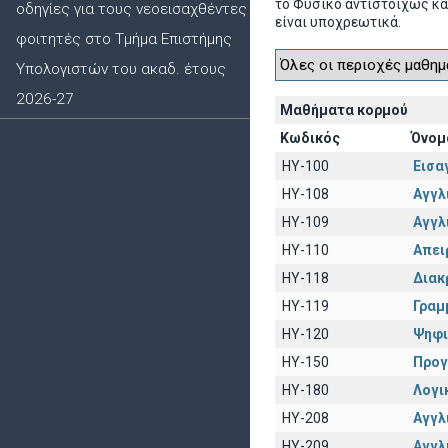
το Φυσικό αντιστοίχως κα
οδηγίες για τους νεοεισαχθέντες
είναι υποχρεωτικά.
φοιτητές στο Τμήμα Επιστήμης
Υπολογιστών του ακαδ. έτους
2026-27
Μαθήματα κορμού
Κωδικός
Όνομ
HY-100
Εισα
HY-108
Αγγλι
HY-109
Αγγλι
HY-110
Απει
HY-118
Διακ
HY-119
Γραμ
HY-120
Ψηφι
HY-150
Προγ
HY-180
Λογι
HY-208
Αγγλι
HY-209
Αγγλ