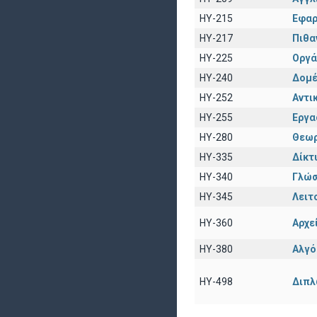
HY-215
Εφαρ
HY-217
Πιθα
HY-225
Οργά
HY-240
Δομέ
HY-252
Αντι
HY-255
Εργα
HY-280
Θεωρ
HY-335
Δίκτ
HY-340
Γλώσ
HY-345
Λειτ
HY-360
Αρχε
HY-380
Αλγό
HY-498
Διπλ