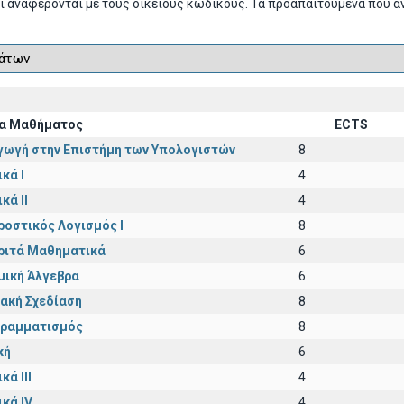
ι αναφέρονται με τους οικείους κωδικούς. Τα προαπαιτούμενα που α
α Μαθήματος
ECTS
γωγή στην Επιστήμη των Υπολογιστών
8
κά I
4
κά II
4
ροστικός Λογισμός Ι
8
ριτά Μαθηματικά
6
μική Άλγεβρα
6
ακή Σχεδίαση
8
ραμματισμός
8
κή
6
κά III
4
ικά IV
4