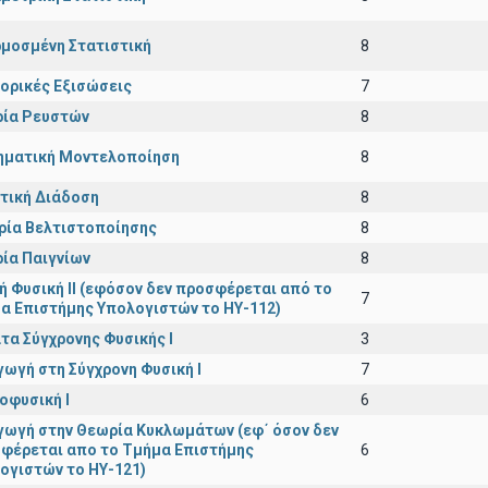
μοσμένη Στατιστική
8
ορικές Εξισώσεις
7
ία Ρευστών
8
ματική Μοντελοποίηση
8
τική Διάδοση
8
ρία Βελτιστοποίησης
8
ία Παιγνίων
8
κή Φυσική ΙΙ (εφόσον δεν προσφέρεται από το
7
α Επιστήμης Υπολογιστών το ΗΥ-112)
τα Σύγχρονης Φυσικής Ι
3
γωγή στη Σύγχρονη Φυσική Ι
7
οφυσική Ι
6
γωγή στην Θεωρία Κυκλωμάτων (εφ΄ όσον δεν
φέρεται απο το Τμήμα Επιστήμης
6
ογιστών το ΗΥ-121)