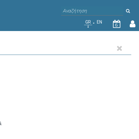
GR
EN
6
.