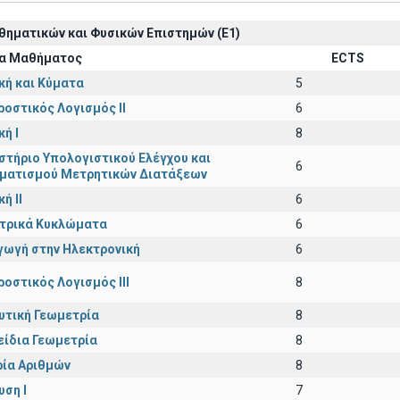
ηματικών και Φυσικών Επιστημών (Ε1)
α Μαθήματος
ECTS
κή και Κύματα
5
ροστικός Λογισμός ΙI
6
ή I
8
στήριο Υπολογιστικού Ελέγχου και
6
ματισμού Μετρητικών Διατάξεων
ή ΙΙ
6
εκτρικά Κυκλώματα
6
γωγή στην Ηλεκτρονική
6
ροστικός Λογισμός ΙΙI
8
υτική Γεωμετρία
8
είδια Γεωμετρία
8
ία Αριθμών
8
υση Ι
7