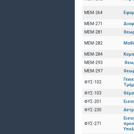
ΜΕΜ-264
Εφαρ
ΜΕΜ-271
Διαφ
ΜΕΜ-281
Θεωρ
ΜΕΜ-282
Μαθη
ΜΕΜ-284
Κυμα
ΜΕΜ-293
Θεω
ΜΕΜ-297
Θεωρ
Γενι
ΦΥΣ-102
Τμήμ
ΦΥΣ-103
Θέμα
ΦΥΣ-201
Εισα
ΦΥΣ-230
Αστρ
Εισα
ΦΥΣ-271
προσ
Υπολ