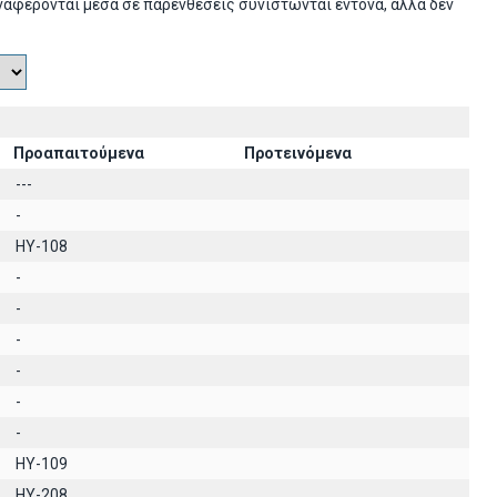
ναφέρονται μέσα σε παρενθέσεις συνιστώνται έντονα, αλλά δεν
Προαπαιτούμενα
Προτεινόμενα
---
-
HY-108
-
-
-
-
-
-
HY-109
HY-208