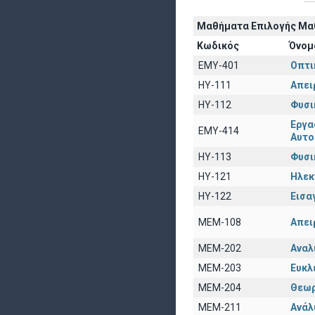
Μαθήματα Επιλογής Μαθ
Κωδικός
Όνομ
EΜY-401
Οπτι
HY-111
Απει
HY-112
Φυσικ
Εργα
ΕΜΥ-414
Αυτο
ΗΥ-113
Φυσικ
ΗΥ-121
Ηλ
ΗΥ-122
Εισα
ΜΕΜ-108
Απει
ΜΕΜ-202
Αναλ
ΜΕΜ-203
Ευκλ
ΜΕΜ-204
Θεωρ
ΜΕΜ-211
Ανάλ