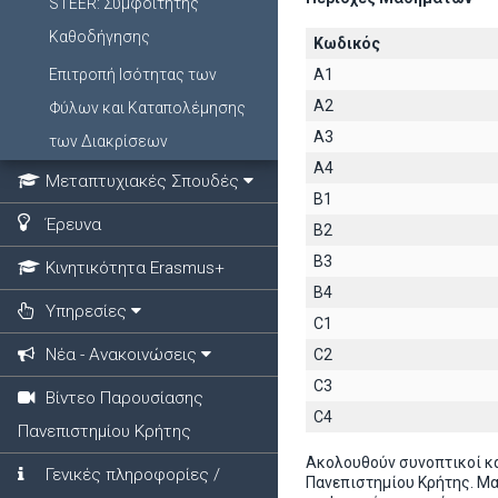
STEER: Συμφοιτητής
Καθοδήγησης
Κωδικός
Επιτροπή Ισότητας των
A1
A2
Φύλων και Καταπολέμησης
A3
των Διακρίσεων
A4
Μεταπτυχιακές Σπουδές
B1
Έρευνα
B2
B3
Κινητικότητα Erasmus+
B4
Υπηρεσίες
C1
Νέα - Ανακοινώσεις
C2
C3
Βίντεο Παρουσίασης
C4
Πανεπιστημίου Κρήτης
Ακολουθούν συνοπτικοί κ
Γενικές πληροφορίες /
Πανεπιστημίου Κρήτης. Μ