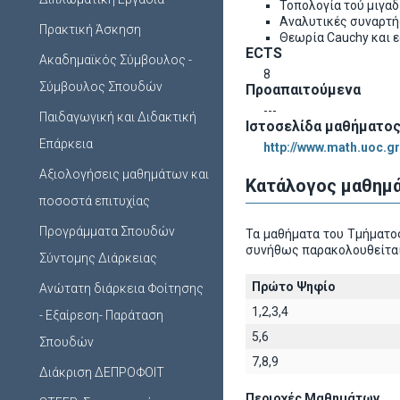
Τοπολογία τού μιγαδ
Αναλυτικές συναρτή
Πρακτική Άσκηση
Θεωρία Cauchy και 
ECTS
Ακαδημαϊκός Σύμβουλος -
8
Σύμβουλος Σπουδών
Προαπαιτούμενα
---
Παιδαγωγική και Διδακτική
Ιστοσελίδα μαθήματο
Επάρκεια
http://www.math.uoc.gr
Αξιολογήσεις μαθημάτων και
Κατάλογος μαθημά
ποσοστά επιτυχίας
Προγράμματα Σπουδών
Τα μαθήματα του Τμήματος
συνήθως παρακολουθείται
Σύντομης Διάρκειας
Πρώτο Ψηφίο
Ανώτατη διάρκεια Φοίτησης
1,2,3,4
- Εξαίρεση- Παράταση
5,6
Σπουδών
7,8,9
Διάκριση ΔΕΠΡΟΦΟΙΤ
Περιοχές Μαθημάτων