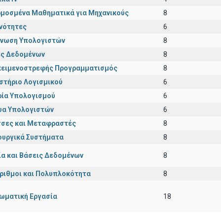
μοσμένα Μαθηματικά για Μηχανικούς
8
νότητες
6
νωση Υπολογιστών
8
ς Δεδομένων
8
κειμενοστρεφής Προγραμματισμός
8
στήριο Λογισμικού
6
ία Υπολογισμού
6
υα Υπολογιστών
6
σες και Μεταφραστές
8
ουργικά Συστήματα
8
ία και Βάσεις Δεδομένων
8
ριθμοι και Πολυπλοκότητα
8
ωματική Εργασία
18