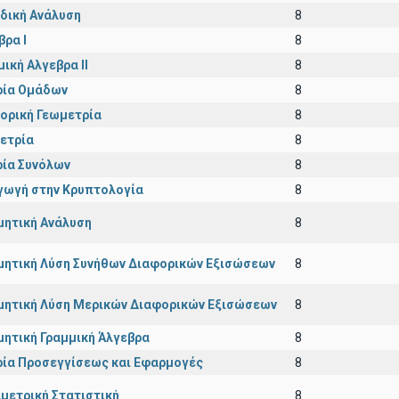
δική Ανάλυση
8
βρα Ι
8
μική Αλγεβρα ΙΙ
8
ία Ομάδων
8
ορική Γεωμετρία
8
ετρία
8
ία Συνόλων
8
γωγή στην Κρυπτολογία
8
μητική Ανάλυση
8
μητική Λύση Συνήθων Διαφορικών Εξισώσεων
8
μητική Λύση Μερικών Διαφορικών Εξισώσεων
8
μητική Γραμμική Άλγεβρα
8
ία Προσεγγίσεως και Εφαρμογές
8
μετρική Στατιστική
8