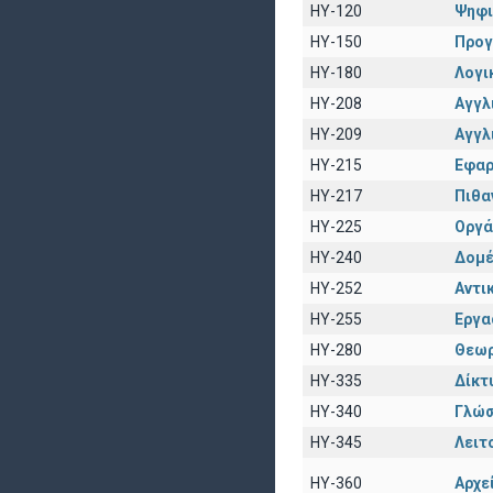
HY-120
Ψηφι
HY-150
Προγ
HY-180
Λογι
HY-208
Αγγλι
HY-209
Αγγλ
HY-215
Εφαρ
HY-217
Πιθα
HY-225
Οργά
HY-240
Δομέ
HY-252
Αντι
HY-255
Εργα
HY-280
Θεωρ
HY-335
Δίκτ
HY-340
Γλώσ
HY-345
Λειτ
HY-360
Αρχε