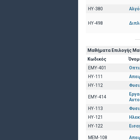
HY-380
Αλγό
HY-498
Διπλ
Μαθήματα Επιλογής Μαθ
Κωδικός
Όνομ
EΜY-401
Οπτι
HY-111
Απει
HY-112
Φυσικ
Εργα
ΕΜΥ-414
Αυτο
ΗΥ-113
Φυσικ
ΗΥ-121
Ηλ
ΗΥ-122
Εισα
ΜΕΜ-108
Απει