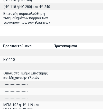
{ΗΥ-118 ή ΗΥ-180}
{HY-118 ή ΗΥ-280} και ΗΥ-240
Επιτυχής παρακολούθηση
των μαθημάτων κορμού των
τεσσάρων πρώτων εξαμήνων
Προαπαιτούμενα
Προτεινόμενα
HY-110
-
Οπως στο Τμήμα Επιστήμης
και Μηχανικής Υλικών
--------------------
--------------------
--------------------
MEM-102 ή ΗΥ-119 και