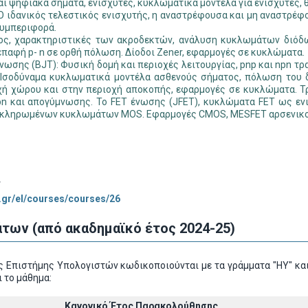
αι ψηφιακά σήµατα, ενισχυτές, κυκλωµατικά µοντέλα για ενισχυτές,
 Ο ιδανικός τελεστικός ενισχυτής, η αναστρέφουσα και µη αναστρ
συµπεριφορά.
οδος, χαρακτηριστικές των ακροδεκτών, ανάλυση κυκλωµάτων διόδ
παφή p- n σε ορθή πόλωση. Δίοδοι Zener, εφαρµογές σε κυκλώµατα.
νωσης (BJT): Φυσική δοµή και περιοχές λειτουργίας, pnp και npn τ
 Ισοδύναµα κυκλωµατικά µοντέλα ασθενούς σήµατος, πόλωση του δ
χή χώρου και στην περιοχή αποκοπής, εφαρµογές σε κυκλώµατα. Τρ
 και απογύµνωσης. Το FET ένωσης (JFET), κυκλώµατα FET ως εν
λοκληρωµένων κυκλωµάτων MOS. Εφαρµογές CMOS, MESFET αρσενικο
ς
c.gr/el/courses/courses/26
των (από ακαδημαϊκό έτος 2024-25)
 Επιστήμης Υπολογιστών κωδικοποιούνται με τα γράμματα "ΗΥ" και
 το μάθημα:
Κανονικό Έτος Παρακολούθησης