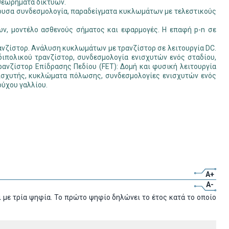
 θεωρήµατα δικτύων.
έφουσα συνδεσµολογία, παραδείγµατα κυκλωµάτων µε τελεστικούς
ων, µοντέλο ασθενούς σήµατος και εφαρµογές. Η επαφή p-n σε
ρανζίστορ. Ανάλυση κυκλωµάτων µε τρανζίστορ σε λειτουργία DC.
ιπολικού τρανζίστορ, συνδεσµολογία ενισχυτών ενός σταδίου,
ανζίστορ Επίδρασης Πεδίου (FET): Δοµή και φυσική λειτουργία
ισχυτής, κυκλώµατα πόλωσης, συνδεσµολογίες ενισχυτών ενός
ύχου γαλλίου.
A+
A-
 με τρία ψηφία. Το πρώτο ψηφίο δηλώνει το έτος κατά το οποίο