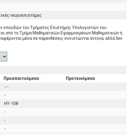
τικές νευροεπιστήμες
ών σπουδών του Τμήματος Επιστήμης Υπολογιστών του
ονται από το Τμήμα Μαθηματικών Εφαρμοσμένων Μαθηματικών ή
ναφέρονται μέσα σε παρενθέσεις συνιστώνται έντονα, αλλά δεν
Προαπαιτούμενα
Προτεινόμενα
---
-
HY-108
-
-
-