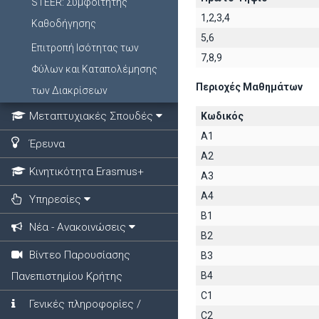
STEER: Συμφοιτητής
1,2,3,4
Καθοδήγησης
5,6
Επιτροπή Ισότητας των
7,8,9
Φύλων και Καταπολέμησης
Περιοχές Μαθημάτων
των Διακρίσεων
Μεταπτυχιακές Σπουδές
Κωδικός
A1
Έρευνα
A2
Κινητικότητα Erasmus+
A3
A4
Υπηρεσίες
B1
Νέα - Ανακοινώσεις
B2
Βίντεο Παρουσίασης
B3
Πανεπιστημίου Κρήτης
B4
C1
Γενικές πληροφορίες /
C2