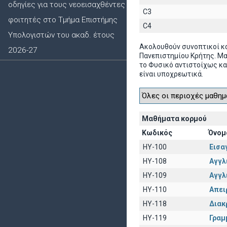
οδηγίες για τους νεοεισαχθέντες
C3
φοιτητές στο Τμήμα Επιστήμης
C4
Υπολογιστών του ακαδ. έτους
Ακολουθούν συνοπτικοί κ
2026-27
Πανεπιστημίου Κρήτης. Μ
το Φυσικό αντιστοίχως κα
είναι υποχρεωτικά.
Μαθήματα κορμού
Κωδικός
Όνομ
HY-100
Εισα
HY-108
Αγγλι
HY-109
Αγγλι
HY-110
Απει
HY-118
Διακ
HY-119
Γραμ