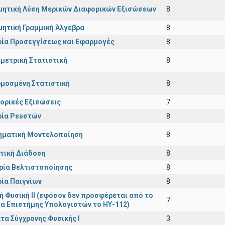
μητική Λύση Μερικών Διαφορικών Εξισώσεων
8
μητική Γραμμική Άλγεβρα
8
ία Προσεγγίσεως και Εφαρμογές
8
μετρική Στατιστική
8
μοσμένη Στατιστική
8
ορικές Εξισώσεις
7
ία Ρευστών
8
ματική Μοντελοποίηση
8
τική Διάδοση
8
ρία Βελτιστοποίησης
8
ία Παιγνίων
8
κή Φυσική ΙΙ (εφόσον δεν προσφέρεται από το
7
α Επιστήμης Υπολογιστών το ΗΥ-112)
τα Σύγχρονης Φυσικής Ι
3