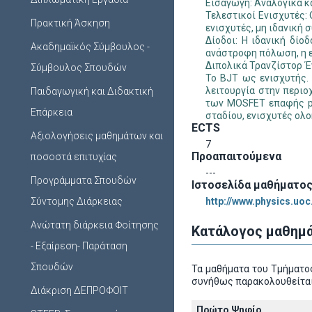
Εισαγωγή: Αναλογικά κ
Τελεστικοί Ενισχυτές:
Πρακτική Άσκηση
ενισχυτές, µη ιδανική 
Δίοδοι: Η ιδανική δί
Ακαδημαϊκός Σύμβουλος -
ανάστροφη πόλωση, η ε
Διπολικά Τρανζίστορ Έ
Σύμβουλος Σπουδών
Το BJT ως ενισχυτής.
λειτουργία στην περιο
Παιδαγωγική και Διδακτική
των MOSFET επαφής pn
Επάρκεια
σταδίου, ενισχυτές ο
ECTS
Αξιολογήσεις μαθημάτων και
7
Προαπαιτούμενα
ποσοστά επιτυχίας
---
Προγράμματα Σπουδών
Ιστοσελίδα μαθήματο
Σύντομης Διάρκειας
http://www.physics.uo
Ανώτατη διάρκεια Φοίτησης
Κατάλογος μαθημά
- Εξαίρεση- Παράταση
Σπουδών
Τα μαθήματα του Τμήματος
συνήθως παρακολουθείται
Διάκριση ΔΕΠΡΟΦΟΙΤ
Πρώτο Ψηφίο