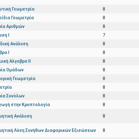
υτική Γεωμετρία
8
είδια Γεωμετρία
8
ία Αριθμών
8
υση Ι
7
δική Ανάλυση
8
βρα Ι
8
μική Αλγεβρα ΙΙ
8
ία Ομάδων
8
ορική Γεωμετρία
8
ετρία
8
ία Συνόλων
8
γωγή στην Κρυπτολογία
8
μητική Ανάλυση
8
μητική Λύση Συνήθων Διαφορικών Εξισώσεων
8