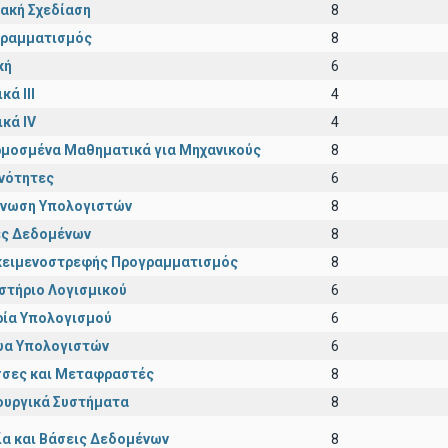
ακή Σχεδίαση
8
ραμματισμός
8
κή
6
κά III
4
ικά IV
4
μοσμένα Μαθηματικά για Μηχανικούς
8
νότητες
6
νωση Υπολογιστών
8
ς Δεδομένων
8
κειμενοστρεφής Προγραμματισμός
8
στήριο Λογισμικού
6
ία Υπολογισμού
6
υα Υπολογιστών
6
σες και Μεταφραστές
8
ουργικά Συστήματα
8
ία και Βάσεις Δεδομένων
8