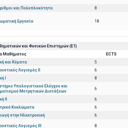
ριθμοι και Πολυπλοκότητα
8
ωματική Εργασία
18
ηματικών και Φυσικών Επιστημών (Ε1)
α Μαθήματος
ECTS
κή και Κύματα
5
ροστικός Λογισμός ΙI
6
ή I
8
στήριο Υπολογιστικού Ελέγχου και
6
ματισμού Μετρητικών Διατάξεων
ή ΙΙ
6
εκτρικά Κυκλώματα
6
γωγή στην Ηλεκτρονική
6
ροστικός Λογισμός ΙΙI
8