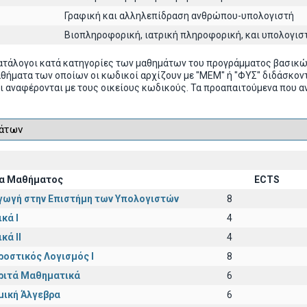
Γραφική και αλληλεπίδραση ανθρώπου-υπολογιστή
Βιοπληροφορική, ιατρική πληροφορική, και υπολογισ
ατάλογοι κατά κατηγορίες των μαθημάτων του προγράμματος βασικ
αθήματα των οποίων οι κωδικοί αρχίζουν με "ΜΕΜ" ή "ΦΥΣ" διδάσκ
ι αναφέρονται με τους οικείους κωδικούς. Τα προαπαιτούμενα που α
α Μαθήματος
ECTS
γωγή στην Επιστήμη των Υπολογιστών
8
κά I
4
κά II
4
ροστικός Λογισμός Ι
8
ριτά Μαθηματικά
6
μική Άλγεβρα
6