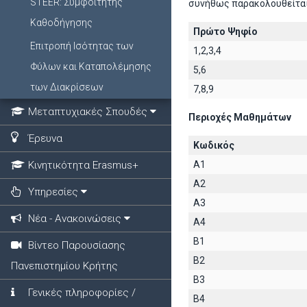
STEER: Συμφοιτητής
συνήθως παρακολουθείται
Καθοδήγησης
Πρώτο Ψηφίο
Επιτροπή Ισότητας των
1,2,3,4
Φύλων και Καταπολέμησης
5,6
των Διακρίσεων
7,8,9
Μεταπτυχιακές Σπουδές
Περιοχές Μαθημάτων
Έρευνα
Κωδικός
Κινητικότητα Erasmus+
A1
A2
Υπηρεσίες
A3
Νέα - Ανακοινώσεις
A4
B1
Βίντεο Παρουσίασης
B2
Πανεπιστημίου Κρήτης
B3
Γενικές πληροφορίες /
B4