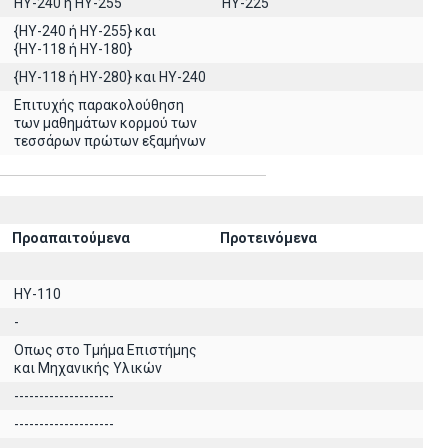
HY-240 ή HY-255
HY-225
{HY-240 ή ΗΥ-255} και
{ΗΥ-118 ή ΗΥ-180}
{HY-118 ή ΗΥ-280} και ΗΥ-240
Επιτυχής παρακολούθηση
των μαθημάτων κορμού των
τεσσάρων πρώτων εξαμήνων
Προαπαιτούμενα
Προτεινόμενα
HY-110
-
Οπως στο Τμήμα Επιστήμης
και Μηχανικής Υλικών
--------------------
--------------------