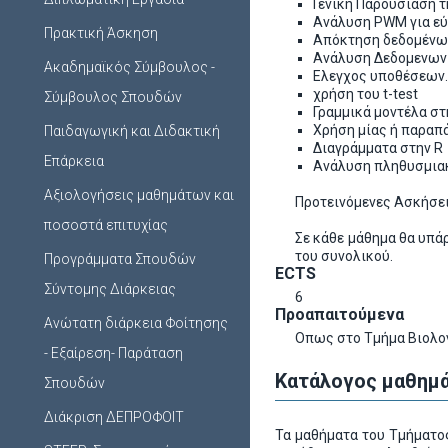
Γενική Παρουσίαση τ
Ανάλυση PWM για ε
Πρακτική Άσκηση
Απόκτηση δεδομένων
Ανάλυση Δεδομενων
Ακαδημαϊκός Σύμβουλος -
Ελεγχος υποθέσεων.
χρήση του t-test
Σύμβουλος Σπουδών
Γραμμικά μοντέλα σ
Χρήση μίας ή παραπά
Παιδαγωγική και Διδακτική
Διαγράμματα στην R
Επάρκεια
Ανάλυση πληθυσμια
Αξιολογήσεις μαθημάτων και
Προτεινόμενες Ασκήσε
ποσοστά επιτυχίας
Σε κάθε μάθημα θα υπά
του συνολικού.
Προγράμματα Σπουδών
ECTS
Σύντομης Διάρκειας
6
Προαπαιτούμενα
Ανώτατη διάρκεια Φοίτησης
Οπως στο Τμήμα Βιολο
- Εξαίρεση- Παράταση
Κατάλογος μαθημά
Σπουδών
Διάκριση ΔΕΠΡΟΦΟΙΤ
Τα μαθήματα του Τμήματος