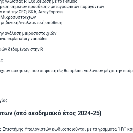
ης γλωσσας R. Εξοικείωση με το r-studio
ύρεση σημείων πρόσδεσης μεταγραφικών παραγόντων.
 από την GEO, SRA, ArrayExpress
 Μικροσυστοιχιων
 μηδενική/εναλλακτική υπόθεση
την ανάλυση μικροσυστοιχιών
νω explanatory variables
κών δεδομένων στην R
ις
ρχουν ασκησεις, που οι φοιτητές θα πρέπει να λυνουν μέχρι την επ
γίας
των (από ακαδημαϊκό έτος 2024-25)
 Επιστήμης Υπολογιστών κωδικοποιούνται με τα γράμματα "ΗΥ" και