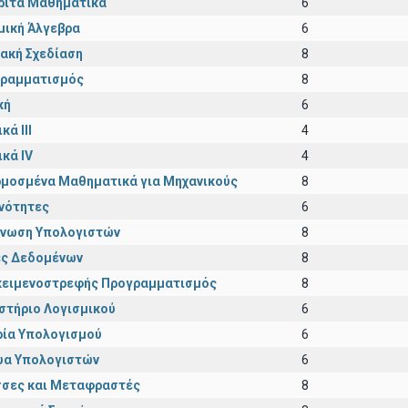
ριτά Μαθηματικά
6
μική Άλγεβρα
6
ακή Σχεδίαση
8
ραμματισμός
8
κή
6
κά III
4
ικά IV
4
μοσμένα Μαθηματικά για Μηχανικούς
8
νότητες
6
νωση Υπολογιστών
8
ς Δεδομένων
8
κειμενοστρεφής Προγραμματισμός
8
στήριο Λογισμικού
6
ία Υπολογισμού
6
υα Υπολογιστών
6
σες και Μεταφραστές
8