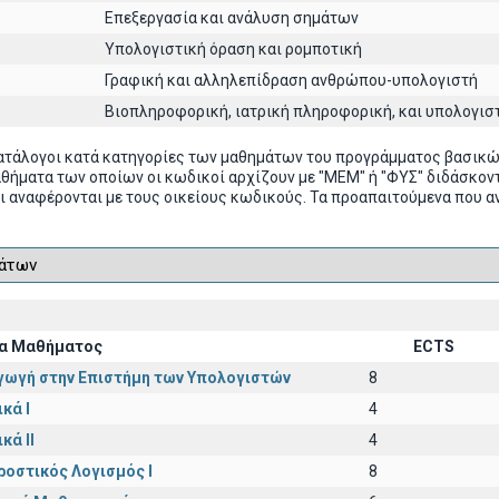
Επεξεργασία και ανάλυση σημάτων
Υπολογιστική όραση και ρομποτική
Γραφική και αλληλεπίδραση ανθρώπου-υπολογιστή
Βιοπληροφορική, ιατρική πληροφορική, και υπολογισ
ατάλογοι κατά κατηγορίες των μαθημάτων του προγράμματος βασικ
αθήματα των οποίων οι κωδικοί αρχίζουν με "ΜΕΜ" ή "ΦΥΣ" διδάσκ
ι αναφέρονται με τους οικείους κωδικούς. Τα προαπαιτούμενα που α
α Μαθήματος
ECTS
γωγή στην Επιστήμη των Υπολογιστών
8
κά I
4
κά II
4
ροστικός Λογισμός Ι
8