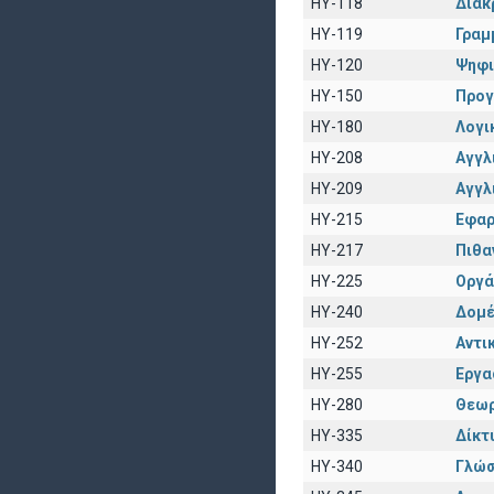
HY-118
Διακ
HY-119
Γραμ
HY-120
Ψηφι
HY-150
Προγ
HY-180
Λογι
HY-208
Αγγλι
HY-209
Αγγλ
HY-215
Εφαρ
HY-217
Πιθα
HY-225
Οργά
HY-240
Δομέ
HY-252
Αντι
HY-255
Εργα
HY-280
Θεωρ
HY-335
Δίκτ
HY-340
Γλώσ