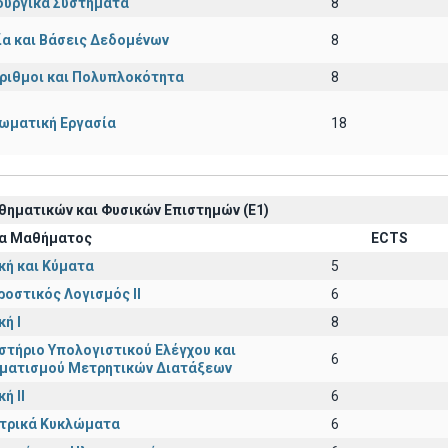
ουργικά Συστήματα
8
ία και Βάσεις Δεδομένων
8
ριθμοι και Πολυπλοκότητα
8
ωματική Εργασία
18
ηματικών και Φυσικών Επιστημών (Ε1)
α Μαθήματος
ECTS
κή και Κύματα
5
ροστικός Λογισμός ΙI
6
ή I
8
στήριο Υπολογιστικού Ελέγχου και
6
ματισμού Μετρητικών Διατάξεων
ή ΙΙ
6
εκτρικά Κυκλώματα
6