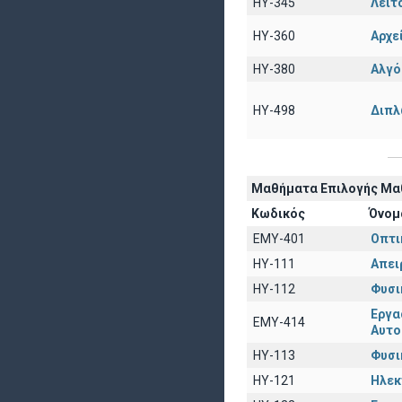
HY-345
Λειτ
HY-360
Αρχε
HY-380
Αλγό
HY-498
Διπλ
Μαθήματα Επιλογής Μαθ
Κωδικός
Όνομ
EΜY-401
Οπτι
HY-111
Απει
HY-112
Φυσικ
Εργα
ΕΜΥ-414
Αυτο
ΗΥ-113
Φυσικ
ΗΥ-121
Ηλ