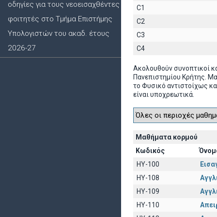
οδηγίες για τους νεοεισαχθέντες
C1
φοιτητές στο Τμήμα Επιστήμης
C2
Υπολογιστών του ακαδ. έτους
C3
2026-27
C4
Ακολουθούν συνοπτικοί κ
Πανεπιστημίου Κρήτης. Μ
το Φυσικό αντιστοίχως κα
είναι υποχρεωτικά.
Μαθήματα κορμού
Κωδικός
Όνομ
HY-100
Εισα
HY-108
Αγγλι
HY-109
Αγγλι
HY-110
Απει