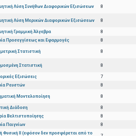
μητική Λύση Συνήθων Διαφορικών Εξισώσεων
8
μητική Λύση Μερικών Διαφορικών Εξισώσεων
8
μητική Γραμμική Άλγεβρα
8
ία Προσεγγίσεως και Εφαρμογές
8
μετρική Στατιστική
8
μοσμένη Στατιστική
8
ορικές Εξισώσεις
7
ία Ρευστών
8
ματική Μοντελοποίηση
8
τική Διάδοση
8
ρία Βελτιστοποίησης
8
ία Παιγνίων
8
κή Φυσική ΙΙ (εφόσον δεν προσφέρεται από το
7