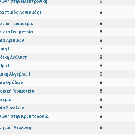
γωγή στην Ηλεκτρονική
6
ροστικός Λογισμός ΙΙI
8
υτική Γεωμετρία
8
είδια Γεωμετρία
8
ία Αριθμών
8
υση Ι
7
δική Ανάλυση
8
βρα Ι
8
μική Αλγεβρα ΙΙ
8
ία Ομάδων
8
ορική Γεωμετρία
8
ετρία
8
ία Συνόλων
8
γωγή στην Κρυπτολογία
8
μητική Ανάλυση
8