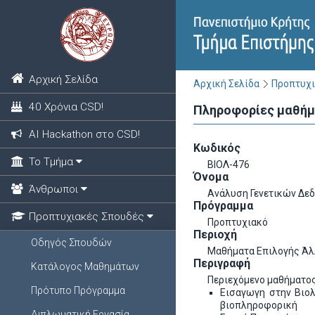
Αρχική Σελίδα
Αρχική Σελίδα
Προπτυχι
40 Χρόνια CSD!
Πληροφορίες μαθή
ΑΙ Hackathon στο CSD!
Κωδικός
Το Τμήμα
ΒΙΟΛ-476
Όνομα
Άνθρωποι
Ανάλυση Γενετικών Δε
Πρόγραμμα
Προπτυχιακές Σπουδές
Προπτυχιακό
Περιοχή
Οδηγός Σπουδών
Μαθήματα Επιλογής Ά
Περιγραφή
Κατάλογος Μαθημάτων
Περιεχόμενο μαθήματο
Πρότυπο Πρόγραμμα
Εισαγωγη στην Βιολ
βιοπληροφορική
Διπλωματική Εργασία